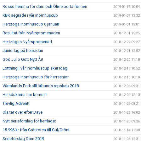
Rossö hemma för dam och Ölme borta för herr
2019-01-17 10:04
KBK segrade i vår inomhuscup
2019-01-07 13:32
Hertzöga Inomhuscup 6 januari
2019-01-01 13:01
Resultat från Nyårspromenaden
2018-12-31 15:25
Hertzögas Nyårspromenad
2018-12-27 09:27
Juniorlag på herrsidan
2018-12-21 12:52
God Jul o Gott Nytt År!
2018-12-20 11:18
Lottning i vår Inomhuscup sker idag
2018-12-18 10:52
Hertzöga Inomhuscup för herrsenior
2018-12-10 10:10
Värmlands Fotbollförbunds repskap 2018
2018-12-05 09:31
Halsdukarna har kommit
2018-12-04 12:13
Trevlig Advent!
2018-11-29 08:21
Ola tar över efter Dave
2018-11-23 16:02
Nytt serieförslag för herrlaget
2018-11-20 09:36
15 996 kr från Gräsroten till Gul/Grönt
2018-11-14 11:38
Serieförslag Dam 2019
2018-11-08 12:31