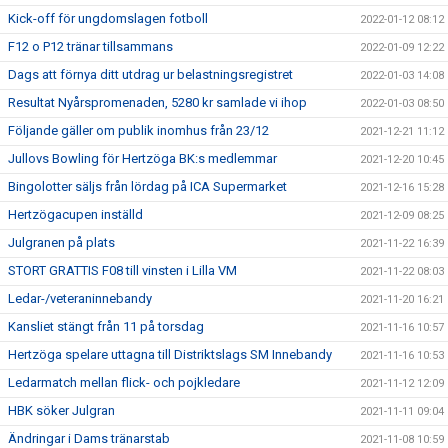
Kick-off för ungdomslagen fotboll
2022-01-12 08:12
F12 o P12 tränar tillsammans
2022-01-09 12:22
Dags att förnya ditt utdrag ur belastningsregistret
2022-01-03 14:08
Resultat Nyårspromenaden, 5280 kr samlade vi ihop
2022-01-03 08:50
Följande gäller om publik inomhus från 23/12
2021-12-21 11:12
Jullovs Bowling för Hertzöga BK:s medlemmar
2021-12-20 10:45
Bingolotter säljs från lördag på ICA Supermarket
2021-12-16 15:28
Hertzögacupen inställd
2021-12-09 08:25
Julgranen på plats
2021-11-22 16:39
STORT GRATTIS F08 till vinsten i Lilla VM
2021-11-22 08:03
Ledar-/veteraninnebandy
2021-11-20 16:21
Kansliet stängt från 11 på torsdag
2021-11-16 10:57
Hertzöga spelare uttagna till Distriktslags SM Innebandy
2021-11-16 10:53
Ledarmatch mellan flick- och pojkledare
2021-11-12 12:09
HBK söker Julgran
2021-11-11 09:04
Ändringar i Dams tränarstab
2021-11-08 10:59