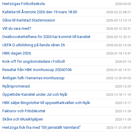
Hertzögas Fotbollsskola
2026-03-02
Kallelse till Årsmöte 2026 den 19 mars 18.00
2026-02-22 08:57
Gåva till Karlstad Stadsmission
2026-02-13 10:13
Vill du vara med?
2026-02-10 20:31
Dealboosterhäftena för 2026 har kommit till kansliet
2026-02-10 20:21
UEFA D-utbildning på Ilanda våren 26
2026-02-02 16:04
HBK-dagen 2026
2026-01-18 13:47
Kick-off för ungdomsledare i Fotboll
2026-01-14
Resultat från HBK Inomhuscup 20260106
2026-01-05 14:51
Äntligen fullt i herrarnas inomhuscup
2025-12-30 09:03
Nyårspromenad
2025-12-29
Öppettider Kansliet under Jul och Nyår
2025-12-18 11:10
HBK säljer Bingolotter till uppesittarkvällen och Nyår
2025-12-17
Fakturor och Fritidskortet
2025-11-24
Skåre och Musikhjälpen
2025-11-24
Hertzöga fick fira med "Ett jämställt Värmland"
2025-11-21 09:59