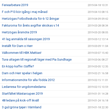
Feriearbetare 2019
2019-04-18 10:31
F och P13 kör igång i maj månad
2019-04-10 08:15
Hertzögas Fotbollsskola för 6-12 åringar
2019-04-09 09:42
Fakturorna för årets avgifter skickas v.14
2019-03-28 08:34
Hertzögas årsmöte 2019
2019-03-20 08:05
41 lag anmälda till säsongen 2019
2019-03-12 13:14
Inställt för Dam o Herr
2019-03-09 11:04
Välkommen till HBK Mattias!
2019-03-07 15:40
Tuva uttagen till regionalt läger med Pia Sundhage
2019-03-06 08:27
En köpp kaffe i Säffle?
2019-03-05 12:35
Dam och Herr spelar i helgen
2019-02-21 16:58
Informationsmöte för alla födda 2012
2019-02-15 11:01
Ledarresa för ungdomsledarna
2019-02-15 10:59
Startfältet Mästarcupen 2019
2019-01-31 14:28
48 ledare på kick-off ikväll
2019-01-24 16:18
3 gul/gröna tjejer i Värmland
2019-01-18 22:30