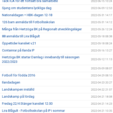
Tack ICA för ett fortsatt bra samarbete
2022-06-15 10:24
Sjung om studentens lyckliga dag
2022-06-09 12:53
Nationaldagen = HBK-dagen 12-18
2022-05-31 14:17
126 barn anmälda till Fotbollsskolan
2022-05-31 14:12
Många från Hertzöga BK på Regionalt utvecklingsläger
2022-05-26 12:24
88 anmälda till Lira Blågult
2022-05-18 08:38
Öppettider kansliet v.21
2022-05-18 08:24
Containrar på Ilanda IP
2022-05-16 13:27
Hertzöga BK startar Damlag i innebandy till säsongen
2022-05-12 11:13
2022/2023
2022-05-09 08:07
Fotboll för födda 2016
2022-04-29 08:10
Ilandadagen
2022-04-23 20:27
Landskampen inställd
2022-04-22 21:07
Landskamp på lördag
2022-04-21 18:08
Fredag 22/4 Stänger kansliet 12.00
2022-04-21 14:23
Lira Blågult - Fotbollsskolan på IP i sommar
2022-04-21 10:35