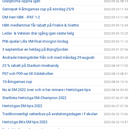
Gräsytorna öppna igen
2022-09-26 08:14
Genrepet 9-åringarnas cup på söndag 25/9
2022-09-23 11:43
DM Herr HBK - IFKF 1-2
2022-09-13 11:08
HBK medlemmar får rabatt på Friskis & Svettis
2022-09-09 15:34
Ledar- & Veteran drar igång igen nästa helg
2022-09-09 10:23
P06 spelar Lilla VM-final imorgon lördag
2022-09-02 11:15
3 september en heldag på Bryngfjorden
2022-09-01 07:04
Ändrade träningstider från och med måndag 29 augusti
2022-08-23 09:23
25 % rabatt på Stadium Innebandy
2022-08-18 17:03
P07 och P09 var till Oddebollen
2022-08-10 08:41
10-åringarnas cup
2022-08-04 13:16
Nu är EM 2022 över och vi har vinnare i Hertzögas tips
2022-08-04 09:40
Startlista Hertzöga EM-Champion 2022
2022-07-06 07:28
Hertzögas EM-tips 2022
2022-06-27 07:34
Traditionsenligt vattenbus på avslutningsdagen i f-skolan
2022-06-22 15:46
Hertzöga BKs EM tips 2022
2022-06-22 13:47