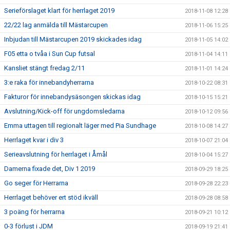
Serieförslaget klart för herrlaget 2019
2018-11-08 12:28
22/22 lag anmälda till Mästarcupen
2018-11-06 15:25
Inbjudan till Mästarcupen 2019 skickades idag
2018-11-05 14:02
F05 etta o tvåa i Sun Cup futsal
2018-11-04 14:11
Kansliet stängt fredag 2/11
2018-11-01 14:24
3:e raka för innebandyherrarna
2018-10-22 08:31
Fakturor för innebandysäsongen skickas idag
2018-10-15 15:21
Avslutning/Kick-off för ungdomsledarna
2018-10-12 09:56
Emma uttagen till regionalt läger med Pia Sundhage
2018-10-08 14:27
Herrlaget kvar i div 3
2018-10-07 21:04
Serieavslutning för herrlaget i Åmål
2018-10-04 15:27
Damerna fixade det, Div 1 2019
2018-09-29 18:25
Go seger för Herrarna
2018-09-28 22:23
Herrlaget behöver ert stöd ikväll
2018-09-28 08:58
3 poäng för herrarna
2018-09-21 10:12
0-3 förlust i JDM
2018-09-19 21:41