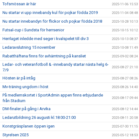
Tofsmössan är här
2025-11-06 15:53
Nu startar vi upp innebandy kul för pojkar födda 2019
2025-11-04 08:48
Nu startar innebandyn för flickor och pojkar födda 2018
2025-10-28 10:13
Futsal-cup i Sundsta för herrsenior
2025-10-15 10:12
Herrlaget inledde med seger i kvalspelet till div 3
2025-10-13 08:37
Ledaravslutning 15 november
2025-10-08 11:49
Rabatthäftena finns för avhämtning på kansliet
2025-09-02 08:24
Ledar- och veteranfotboll & -innebandy startar nästa helg 6-
2025-08-27 21:10
7/9
Hösten är på intåg
2025-08-27 08:26
Mv-träning ungdom i höst
2025-08-26 14:40
På medlemskortet i SportAdmin appen finns erbjudande
2025-08-17 09:44
från Stadium
DM-finaler på gång i Arvika
2025-08-12 14:44
Ledarutbildning 26 augusti kl.18:00-21:00
2025-08-11 20:58
Konstgräsplanen öppen igen
2025-07-30 11:15
Styrelsen 2025
2025-05-12 18:53