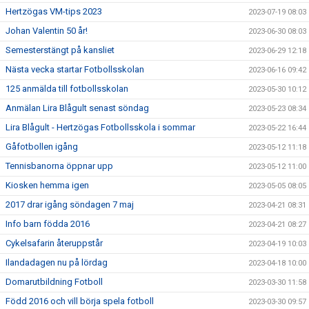
Hertzögas VM-tips 2023
2023-07-19 08:03
Johan Valentin 50 år!
2023-06-30 08:03
Semesterstängt på kansliet
2023-06-29 12:18
Nästa vecka startar Fotbollsskolan
2023-06-16 09:42
125 anmälda till fotbollsskolan
2023-05-30 10:12
Anmälan Lira Blågult senast söndag
2023-05-23 08:34
Lira Blågult - Hertzögas Fotbollsskola i sommar
2023-05-22 16:44
Gåfotbollen igång
2023-05-12 11:18
Tennisbanorna öppnar upp
2023-05-12 11:00
Kiosken hemma igen
2023-05-05 08:05
2017 drar igång söndagen 7 maj
2023-04-21 08:31
Info barn födda 2016
2023-04-21 08:27
Cykelsafarin återuppstår
2023-04-19 10:03
Ilandadagen nu på lördag
2023-04-18 10:00
Domarutbildning Fotboll
2023-03-30 11:58
Född 2016 och vill börja spela fotboll
2023-03-30 09:57