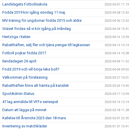
Landslagets Fotbollsskola
2025-05-07 11:19
Födda 2019 kör igång söndag 11 maj.
2025-04-28 12:42
MV-träning för ungdomar födda 2015 och äldre
2025-04-26 12:42
Gräset frodas så vi kör igång på måndag
2025-04-24 15:41
Hertzöga i Italien
2025-04-16 13:39
Rabatthäften, sälj fler och tjäna pengar till lagkassan
2025-04-15 15:14
Fotboll pojkar födda 2017
2025-04-14 10:28
Ilandadagen 26 april
2025-04-04 11:52
Född 2019 och vill börja leka boll?
2025-04-04 09:02
Välkommen på föreläsning
2025-03-27 10:01
Rabatthäften finns att hämta på kansliet
2025-03-26 13:45
SportAdmin Status
2025-03-17 12:09
47 lag anmälda till VFFs seriespel
2025-03-14 12:14
Datum att lägga på minnet
2025-02-18 11:28
Kallelse till Årsmöte 2025 den 18 mars
2025-02-07 22:35
Inventering av matchkläder
2025-01-31 10:41