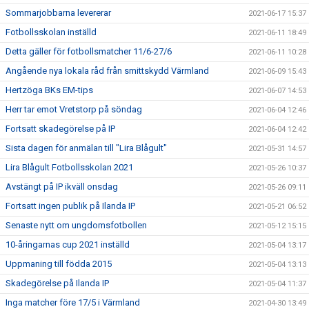
Sommarjobbarna levererar
2021-06-17 15:37
Fotbollsskolan inställd
2021-06-11 18:49
Detta gäller för fotbollsmatcher 11/6-27/6
2021-06-11 10:28
Angående nya lokala råd från smittskydd Värmland
2021-06-09 15:43
Hertzöga BKs EM-tips
2021-06-07 14:53
Herr tar emot Vretstorp på söndag
2021-06-04 12:46
Fortsatt skadegörelse på IP
2021-06-04 12:42
Sista dagen för anmälan till "Lira Blågult"
2021-05-31 14:57
Lira Blågult Fotbollsskolan 2021
2021-05-26 10:37
Avstängt på IP ikväll onsdag
2021-05-26 09:11
Fortsatt ingen publik på Ilanda IP
2021-05-21 06:52
Senaste nytt om ungdomsfotbollen
2021-05-12 15:15
10-åringarnas cup 2021 inställd
2021-05-04 13:17
Uppmaning till födda 2015
2021-05-04 13:13
Skadegörelse på Ilanda IP
2021-05-04 11:37
Inga matcher före 17/5 i Värmland
2021-04-30 13:49