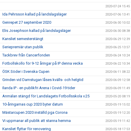
2020-07-24 15:45
Ida Pehrsson kallad på landslagsläger
2020-07-06 13:41
Genrepet 27 september 2020
2020-06-30 10:02
Elis Josephson kallad på landslagsläger
2020-06-30 08:38
Kansliet semesterstängt
2020-06-29 12:39
Seriepremiär utan publik
2020-06-25 13:57
Tackbrev från Cancerfonden
2020-06-24 10:24
Fotbollskollo för 9-12 åringar på IP denna vecka
2020-06-22 10:34
ÖSK Söder i Svenska Cupen
2020-06-11 08:22
Grinden vid Damstugan låses kvälls- och helgtid
2020-06-09 12:58
Ilanda IP - en publikfri Arena i Covid-19 tider
2020-06-09 11:49
Anmälan stängd för Landslagets Fotbollsskola v.25
2020-05-20 08:19
10-åringarnas cup 2020 byter datum
2020-05-19 15:02
Mästarcupen 2020 inställd pga Corona
2020-05-19 12:20
Vi uppmanar all publik att stanna hemma
2020-05-19 11:42
Kansliet flyttar för renovering
2020-05-18 17:53