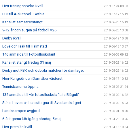
Herr träningsspelar ikväll
2019-07-24 08:53
F03 till A-slutspel i Gothia
2019-07-17 15:19
Kansliet semesterstängt
2019-06-20 15:19
9-12 år och sugen på fotboll v.26
2019-06-20 13:08
Derby ikväll
2019-06-19 10:38
Love och Isak till Halmstad
2019-06-18 13:37
146 anmälda till Fotbollsskolan!
2019-06-05 09:12
Kansliet stängt fredag 31 maj
2019-05-29 16:02
Derby mot FBK och dubbla matcher för damlaget
2019-05-29 16:02
Herr-Kungsör och Dam åker västerut
2019-05-17 10:52
Tennisbanorna öppna
2019-05-07 21:24
135 anmälda till vår fotbollsskola "Lira Blågult"
2019-05-02 16:22
Stina, Love och Isac uttagna till Svealandslägret
2019-05-02 15:03
Landskampen avgjord
2019-05-01 18:20
6-åringarna kör igång söndag 5 maj
2019-04-25 10:26
Herr premiär ikväll
2019-04-18 10:34