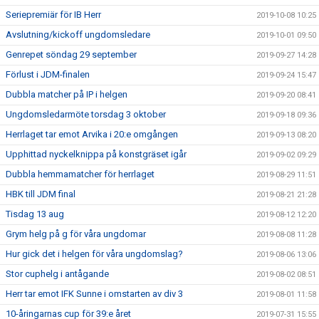
Seriepremiär för IB Herr
2019-10-08 10:25
Avslutning/kickoff ungdomsledare
2019-10-01 09:50
Genrepet söndag 29 september
2019-09-27 14:28
Förlust i JDM-finalen
2019-09-24 15:47
Dubbla matcher på IP i helgen
2019-09-20 08:41
Ungdomsledarmöte torsdag 3 oktober
2019-09-18 09:36
Herrlaget tar emot Arvika i 20:e omgången
2019-09-13 08:20
Upphittad nyckelknippa på konstgräset igår
2019-09-02 09:29
Dubbla hemmamatcher för herrlaget
2019-08-29 11:51
HBK till JDM final
2019-08-21 21:28
Tisdag 13 aug
2019-08-12 12:20
Grym helg på g för våra ungdomar
2019-08-08 11:28
Hur gick det i helgen för våra ungdomslag?
2019-08-06 13:06
Stor cuphelg i antågande
2019-08-02 08:51
Herr tar emot IFK Sunne i omstarten av div 3
2019-08-01 11:58
10-åringarnas cup för 39:e året
2019-07-31 15:55