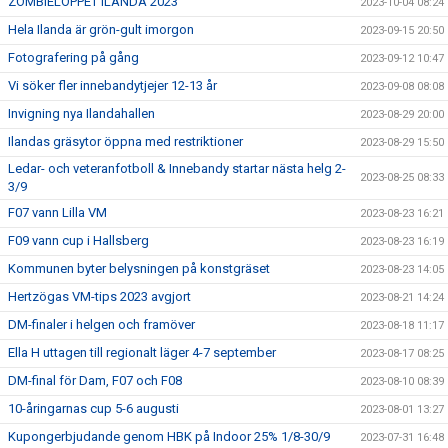
ZOMBIELOPPET ILANDA 2023
2023-10-04 08:24
Hela Ilanda är grön-gult imorgon
2023-09-15 20:50
Fotografering på gång
2023-09-12 10:47
Vi söker fler innebandytjejer 12-13 år
2023-09-08 08:08
Invigning nya Ilandahallen
2023-08-29 20:00
Ilandas gräsytor öppna med restriktioner
2023-08-29 15:50
Ledar- och veteranfotboll & Innebandy startar nästa helg 2-
2023-08-25 08:33
3/9
F07 vann Lilla VM
2023-08-23 16:21
F09 vann cup i Hallsberg
2023-08-23 16:19
Kommunen byter belysningen på konstgräset
2023-08-23 14:05
Hertzögas VM-tips 2023 avgjort
2023-08-21 14:24
DM-finaler i helgen och framöver
2023-08-18 11:17
Ella H uttagen till regionalt läger 4-7 september
2023-08-17 08:25
DM-final för Dam, F07 och F08
2023-08-10 08:39
10-åringarnas cup 5-6 augusti
2023-08-01 13:27
Kupongerbjudande genom HBK på Indoor 25% 1/8-30/9
2023-07-31 16:48