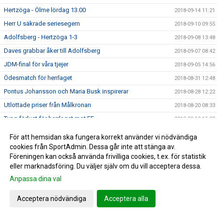
Hertzöga - Ölme lördag 13.00
2018-09-14 11:21
Herr U säkrade seriesegern
2018-09-10 09:55
Adolfsberg - Hertzöga 1-3
2018-09-08 13:48
Daves grabbar åker till Adolfsberg
2018-09-07 08:42
JDM-final för våra tjejer
2018-09-05 14:56
Ödesmatch för herrlaget
2018-08-31 12:48
Pontus Johansson och Maria Busk inspirerar
2018-08-28 12:22
Utlottade priser från Målkronan
2018-08-20 08:33
Tung förlust för herrlaget mot FF
2018-08-18 15:00
Hertzögakronan Lördag 18/8
2018-08-13 09:19
För att hemsidan ska fungera korrekt använder vi nödvändiga
Seger 2-1 mot Bosna 92
cookies från SportAdmin. Dessa går inte att stänga av.
2018-08-09 11:29
Föreningen kan också använda frivilliga cookies, t.ex. för statistik
Mv utbildning flyttad
2018-08-07 17:34
eller marknadsföring. Du väljer själv om du vill acceptera dessa.
10-åringarnas Cup 2018
2018-08-07 08:50
Anpassa dina val
Japan tränar på Ilanda IP
2018-08-06 14:23
Acceptera nödvändiga
Acceptera alla
10-åringarnas cup och nytt rekord
2018-07-31 13:41
DM-final måndag 6 augusti
2018-07-30 14:04