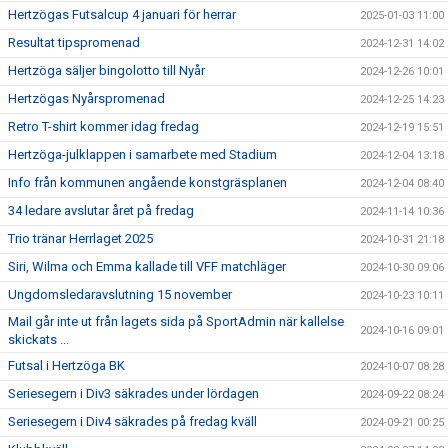
Hertzögas Futsalcup 4 januari för herrar
2025-01-03 11:00
Resultat tipspromenad
2024-12-31 14:02
Hertzöga säljer bingolotto till Nyår
2024-12-26 10:01
Hertzögas Nyårspromenad
2024-12-25 14:23
Retro T-shirt kommer idag fredag
2024-12-19 15:51
Hertzöga-julklappen i samarbete med Stadium
2024-12-04 13:18
Info från kommunen angående konstgräsplanen
2024-12-04 08:40
34 ledare avslutar året på fredag
2024-11-14 10:36
Trio tränar Herrlaget 2025
2024-10-31 21:18
Siri, Wilma och Emma kallade till VFF matchläger
2024-10-30 09:06
Ungdomsledaravslutning 15 november
2024-10-23 10:11
Mail går inte ut från lagets sida på SportAdmin när kallelse
2024-10-16 09:01
skickats ...
Futsal i Hertzöga BK
2024-10-07 08:28
Seriesegern i Div3 säkrades under lördagen
2024-09-22 08:24
Seriesegern i Div4 säkrades på fredag kväll
2024-09-21 00:25