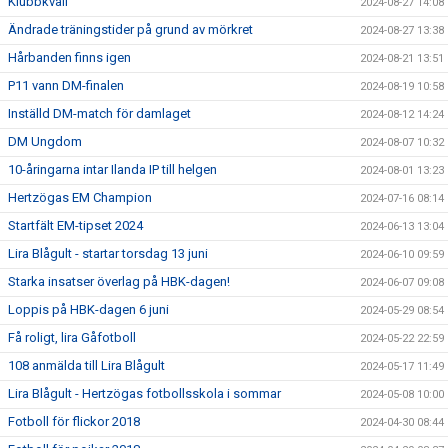
Klubbkväll
2024-08-27 14:08
Ändrade träningstider på grund av mörkret
2024-08-27 13:38
Hårbanden finns igen
2024-08-21 13:51
P11 vann DM-finalen
2024-08-19 10:58
Inställd DM-match för damlaget
2024-08-12 14:24
DM Ungdom
2024-08-07 10:32
10-åringarna intar Ilanda IP till helgen
2024-08-01 13:23
Hertzögas EM Champion
2024-07-16 08:14
Startfält EM-tipset 2024
2024-06-13 13:04
Lira Blågult - startar torsdag 13 juni
2024-06-10 09:59
Starka insatser överlag på HBK-dagen!
2024-06-07 09:08
Loppis på HBK-dagen 6 juni
2024-05-29 08:54
Få roligt, lira Gåfotboll
2024-05-22 22:59
108 anmälda till Lira Blågult
2024-05-17 11:49
Lira Blågult - Hertzögas fotbollsskola i sommar
2024-05-08 10:00
Fotboll för flickor 2018
2024-04-30 08:44