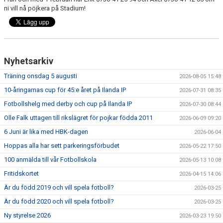
FRISPARKEN
ni vill nå pöjkera på Stadium!
BLI MEDLEM
MATCHER
Nyhetsarkiv
KONTAKTER & LAG
Träning onsdag 5 augusti
2026-08-05 15:48
10-åringarnas cup för 45:e året på Ilanda IP
2026-07-31 08:35
FÖRENINGSDOKUMENT_GAMLA
Fotbollshelg med derby och cup på Ilanda IP
2026-07-30 08:44
SPONSORER
Olle Falk uttagen till rikslägret för pojkar födda 2011
2026-06-09 09:20
6 Juni är lika med HBK-dagen
2026-06-04
FÖRENINGSDOKUMENT
Hoppas alla har sett parkeringsförbudet
2026-05-22 17:50
100 anmälda till vår Fotbollskola
2026-05-13 10:08
Fritidskortet
2026-04-15 14:06
Är du född 2019 och vill spela fotboll?
2026-03-25
Är du född 2020 och vill spela fotboll?
2026-03-25
Ny styrelse 2026
2026-03-23 19:50