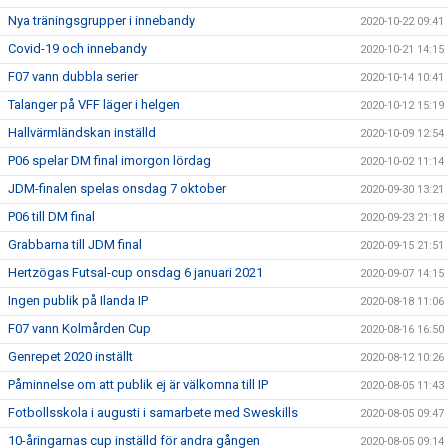
Nya träningsgrupper i innebandy
2020-10-22 09:41
Covid-19 och innebandy
2020-10-21 14:15
F07 vann dubbla serier
2020-10-14 10:41
Talanger på VFF läger i helgen
2020-10-12 15:19
Hallvärmländskan inställd
2020-10-09 12:54
P06 spelar DM final imorgon lördag
2020-10-02 11:14
JDM-finalen spelas onsdag 7 oktober
2020-09-30 13:21
P06 till DM final
2020-09-23 21:18
Grabbarna till JDM final
2020-09-15 21:51
Hertzögas Futsal-cup onsdag 6 januari 2021
2020-09-07 14:15
Ingen publik på Ilanda IP
2020-08-18 11:06
F07 vann Kolmården Cup
2020-08-16 16:50
Genrepet 2020 inställt
2020-08-12 10:26
Påminnelse om att publik ej är välkomna till IP
2020-08-05 11:43
Fotbollsskola i augusti i samarbete med Sweskills
2020-08-05 09:47
10-åringarnas cup inställd för andra gången
2020-08-05 09:14