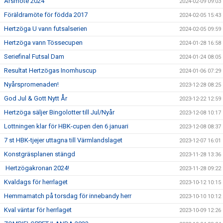
Årsmöte 2024
2024-02-09 09:03
Föräldramöte för födda 2017
2024-02-05 15:43
Hertzöga U vann futsalserien
2024-02-05 09:59
Hertzöga vann Tössecupen
2024-01-28 16:58
Seriefinal Futsal Dam
2024-01-24 08:05
Resultat Hertzögas Inomhuscup
2024-01-06 07:29
Nyårspromenaden!
2023-12-28 08:25
God Jul & Gott Nytt År
2023-12-22 12:59
Hertzöga säljer Bingolotter till Jul/Nyår
2023-12-08 10:17
Lottningen klar för HBK-cupen den 6 januari
2023-12-08 08:37
7 st HBK-tjejer uttagna till Värmlandslaget
2023-12-07 16:01
Konstgräsplanen stängd
2023-11-28 13:36
Hertzögakronan 2024!
2023-11-28 09:22
Kvaldags för herrlaget
2023-10-12 10:15
Hemmamatch på torsdag för innebandy herr
2023-10-10 10:12
Kval väntar för herrlaget
2023-10-09 12:26