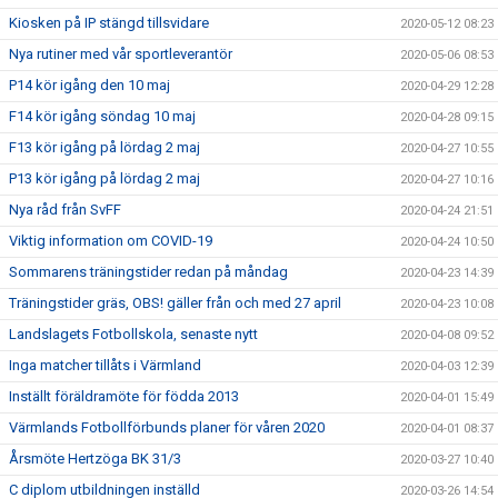
Kiosken på IP stängd tillsvidare
2020-05-12 08:23
Nya rutiner med vår sportleverantör
2020-05-06 08:53
P14 kör igång den 10 maj
2020-04-29 12:28
F14 kör igång söndag 10 maj
2020-04-28 09:15
F13 kör igång på lördag 2 maj
2020-04-27 10:55
P13 kör igång på lördag 2 maj
2020-04-27 10:16
Nya råd från SvFF
2020-04-24 21:51
Viktig information om COVID-19
2020-04-24 10:50
Sommarens träningstider redan på måndag
2020-04-23 14:39
Träningstider gräs, OBS! gäller från och med 27 april
2020-04-23 10:08
Landslagets Fotbollskola, senaste nytt
2020-04-08 09:52
Inga matcher tillåts i Värmland
2020-04-03 12:39
Inställt föräldramöte för födda 2013
2020-04-01 15:49
Värmlands Fotbollförbunds planer för våren 2020
2020-04-01 08:37
Årsmöte Hertzöga BK 31/3
2020-03-27 10:40
C diplom utbildningen inställd
2020-03-26 14:54