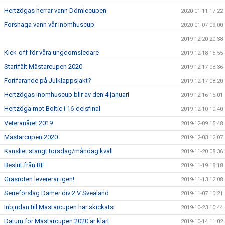
Hertzögas herrar vann Dömlecupen
2020-01-11 17:22
Forshaga vann vår inomhuscup
2020-01-07 09:00
2019-12-20 20:38
Kick-off för våra ungdomsledare
2019-12-18 15:55
Startfält Mästarcupen 2020
2019-12-17 08:36
Fortfarande på Julklappsjakt?
2019-12-17 08:20
Hertzögas inomhuscup blir av den 4 januari
2019-12-16 15:01
Hertzöga mot Boltic i 16-delsfinal
2019-12-10 10:40
Veteranåret 2019
2019-12-09 15:48
Mästarcupen 2020
2019-12-03 12:07
Kansliet stängt torsdag/måndag kväll
2019-11-20 08:36
Beslut från RF
2019-11-19 18:18
Gräsroten levererar igen!
2019-11-13 12:08
Serieförslag Damer div 2 V Svealand
2019-11-07 10:21
Inbjudan till Mästarcupen har skickats
2019-10-23 10:44
Datum för Mästarcupen 2020 är klart
2019-10-14 11:02