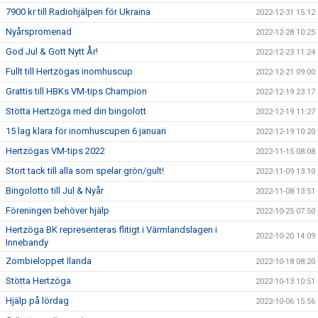
7900 kr till Radiohjälpen för Ukraina
2022-12-31 15:12
Nyårspromenad
2022-12-28 10:25
God Jul & Gott Nytt År!
2022-12-23 11:24
Fullt till Hertzögas inomhuscup
2022-12-21 09:00
Grattis till HBKs VM-tips Champion
2022-12-19 23:17
Stötta Hertzöga med din bingolott
2022-12-19 11:27
15 lag klara för inomhuscupen 6 januari
2022-12-19 10:20
Hertzögas VM-tips 2022
2022-11-15 08:08
Stort tack till alla som spelar grön/gult!
2022-11-09 13:10
Bingolotto till Jul & Nyår
2022-11-08 13:51
Föreningen behöver hjälp
2022-10-25 07:50
Hertzöga BK representeras flitigt i Värmlandslagen i
2022-10-20 14:09
Innebandy
Zombieloppet Ilanda
2022-10-18 08:20
Stötta Hertzöga
2022-10-13 10:51
Hjälp på lördag
2022-10-06 15:56