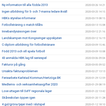
Ny information till alla födda 2013
2020-03-26 14:21
Ingen utbildning för 5- och 7-manna ledare ikväll
2020-03-25 14:15
HBKs styrelse informerar
2020-03-19 08:15
Fotbollsträning o match tillåts
2020-03-13 15:08
Innebandysäsongen över
2020-03-12 21:16
Landskampen mot Kongsvinger uppskjuten
2020-03-12 16:19
C-diplom utbildning för fotbollstränare
2020-03-09 15:46
Född 2013 och vill spela fotboll
2020-03-09 10:08
43 anmälda HBK-lag till seriespel
2020-03-06 09:04
Fakturor på gång
2020-03-05 09:52
Ursäkta fakturaproblemen
2020-02-27 13:13
Feriearbete Karlstad Kommun/Hertzöga BK
2020-01-29 12:59
Medlems- och verksamhetsavgifter 2020
2020-01-29 08:19
Love uttagen till SvFF regionala läger
2020-01-22 13:42
Skåreskolan öppen igen
2020-01-20 11:28
4 gul/gröna tjejer med i slutspel
2020-01-12 18:10