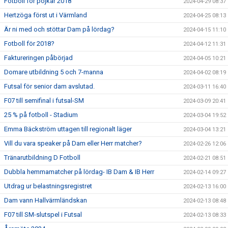
Fotboll för pojkar 2018
2024-04-29 08:37
Hertzöga först ut i Värmland
2024-04-25 08:13
Är ni med och stöttar Dam på lördag?
2024-04-15 11:10
Fotboll för 2018?
2024-04-12 11:31
Faktureringen påbörjad
2024-04-05 10:21
Domare utbildning 5 och 7-manna
2024-04-02 08:19
Futsal för senior dam avslutad.
2024-03-11 16:40
F07 till semifinal i futsal-SM
2024-03-09 20:41
25 % på fotboll - Stadium
2024-03-04 19:52
Emma Bäckström uttagen till regionalt läger
2024-03-04 13:21
Vill du vara speaker på Dam eller Herr matcher?
2024-02-26 12:06
Tränarutbildning D Fotboll
2024-02-21 08:51
Dubbla hemmamatcher på lördag- IB Dam & IB Herr
2024-02-14 09:27
Utdrag ur belastningsregistret
2024-02-13 16:00
Dam vann Hallvärmländskan
2024-02-13 08:48
F07 till SM-slutspel i Futsal
2024-02-13 08:33