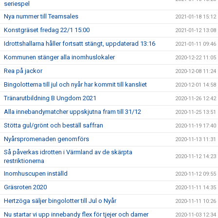
seriespel
Nya nummer till Teamsales
2021-01-18 15:12
Konstgräset fredag 22/1 15:00
2021-01-12 13:08
Idrottshallarna håller fortsatt stängt, uppdaterad 13:16
2021-01-11 09:46
Kommunen stänger alla inomhuslokaler
2020-12-22 11:05
Rea på jackor
2020-12-08 11:24
Bingolotterna till jul och nyår har kommit till kansliet
2020-12-01 14:58
Tränarutbildning B Ungdom 2021
2020-11-26 12:42
Alla innebandymatcher uppskjutna fram till 31/12
2020-11-25 13:51
Stötta gul/grönt och beställ saffran
2020-11-19 17:40
Nyårspromenaden genomförs
2020-11-13 11:31
Så påverkas idrotten i Värmland av de skärpta
2020-11-12 14:23
restriktionerna
Inomhuscupen inställd
2020-11-12 09:55
Gräsroten 2020
2020-11-11 14:35
Hertzöga säljer bingolotter till Jul o Nyår
2020-11-11 10:26
Nu startar vi upp innebandy flex för tjejer och damer
2020-11-03 12:34