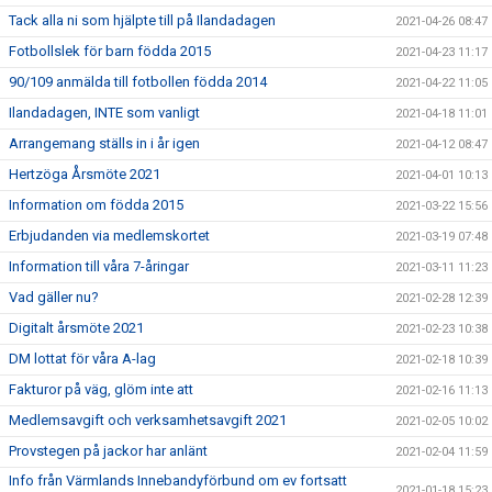
Tack alla ni som hjälpte till på Ilandadagen
2021-04-26 08:47
Fotbollslek för barn födda 2015
2021-04-23 11:17
90/109 anmälda till fotbollen födda 2014
2021-04-22 11:05
Ilandadagen, INTE som vanligt
2021-04-18 11:01
Arrangemang ställs in i år igen
2021-04-12 08:47
Hertzöga Årsmöte 2021
2021-04-01 10:13
Information om födda 2015
2021-03-22 15:56
Erbjudanden via medlemskortet
2021-03-19 07:48
Information till våra 7-åringar
2021-03-11 11:23
Vad gäller nu?
2021-02-28 12:39
Digitalt årsmöte 2021
2021-02-23 10:38
DM lottat för våra A-lag
2021-02-18 10:39
Fakturor på väg, glöm inte att
2021-02-16 11:13
Medlemsavgift och verksamhetsavgift 2021
2021-02-05 10:02
Provstegen på jackor har anlänt
2021-02-04 11:59
Info från Värmlands Innebandyförbund om ev fortsatt
2021-01-18 15:23