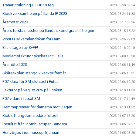
Tränarutbildning D i HBKs regi
2023-03-30 09:54
Kioskverksamheten på Ilanda IP 2023
2023-03-24 11:33
Årsmötet 2023
2023-03-17 08:26
Årets första matcher på Ilandas konstgräs till helgen
2023-03-15 15:22
Vinst I Hallvärmländskan för Dam
2023-02-26 22:09
Ella uttagen av SvFF!
2023-02-18 09:18
Medlemsfakturor skickas ut till alla
2023-02-08 13:30
Årsmöte 2023
2023-02-08 11:49
Skåreskolan stängd 2 veckor framåt
2023-02-06 13:31
F07 klara för SM-slutspel i Futsal
2023-02-06 12:25
Fakturor på väg ut! 20% på Friskis!
2023-01-19 11:33
F07 vidare i futsal-SM
2023-01-17 14:49
Hemmapremiär för damerna mot Degen
2023-01-13 11:32
Kick-off ungdomsledare fotboll
2023-01-07 15:26
Resultat från Inomhuscupen Sundsta
2023-01-06 07:57
Hertzögas inomhuscup 6 januari
2023-01-05 08:20