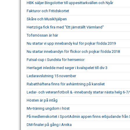
HBK säljer Bingolotter till uppesittarkvällen och Nyår
Fakturor och Fritidskortet
Skåre och Musikhjälpen
Hertzöga fick fira med "Ett jämställt Värmland"
Tofsmössan är här
Nu startar vi upp innebandy kul för pojkar födda 2019
Nu startar innebandyn för flickor och pojkar födda 2018
Futsal-cup i Sundsta för herrsenior
Herrlaget inledde med seger i kvalspelet till div 3
Ledaravslutning 15 november
Rabatthäftena finns för avhämtning på kansliet
Ledar- och veteranfotboll & -innebandy startar nästa helg 6-7/
Hösten är på intåg
Mv-träning ungdom i höst
På medlemskortet i SportAdmin appen finns erbjudande från
DM-finaler på gång i Arvika