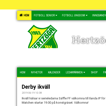
HEM
FOTBOLL SENIOR
FOTBOLL UNGDOM
INNEBANDY
Hertzö
HEM
NYHETER
KALENDER
LEDARPÄRMEN
SHOP
FR
Derby ikväll
2019-06-19 10:38
Ikväll hälsar vi serieledarna Säffle FF välkomna till Ilanda IP f
Matchen startar 19.00 på konstgräset. Välkomna!