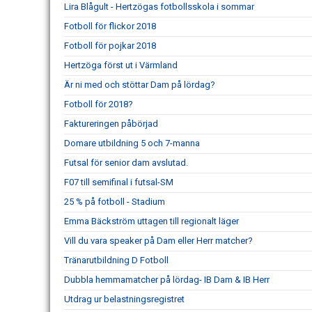
Lira Blågult - Hertzögas fotbollsskola i sommar
Fotboll för flickor 2018
Fotboll för pojkar 2018
Hertzöga först ut i Värmland
Är ni med och stöttar Dam på lördag?
Fotboll för 2018?
Faktureringen påbörjad
Domare utbildning 5 och 7-manna
Futsal för senior dam avslutad.
F07 till semifinal i futsal-SM
25 % på fotboll - Stadium
Emma Bäckström uttagen till regionalt läger
Vill du vara speaker på Dam eller Herr matcher?
Tränarutbildning D Fotboll
Dubbla hemmamatcher på lördag- IB Dam & IB Herr
Utdrag ur belastningsregistret