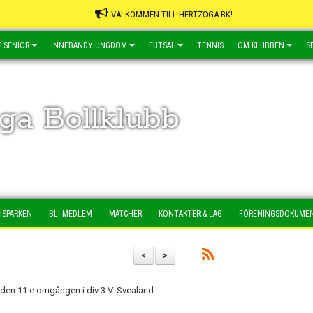
VÄLKOMMEN TILL HERTZÖGA BK!
 SENIOR
INNEBANDY UNGDOM
FUTSAL
TENNIS
OM KLUBBEN
S
ga Bollklubb
ISPARKEN
BLI MEDLEM
MATCHER
KONTAKTER & LAG
FÖRENINGSDOKUME
<
>
ör den 11:e omgången i div 3 V. Svealand.