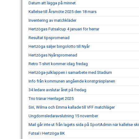
Datum att lägga på minnet
Kallelse till Årsmöte 2025 den 18 mars
Inventering av matchkläder
Hertzögas Futsalcup 4 januari för herrar
Resultat tipspromenad
Hertzöga säljer bingolotto till Nyår
Hertzögas Nyårspromenad
Retro T-shirt kommer idag fredag
Hertzöga-julklappen i samarbete med Stadium
Info från kommunen angående konstgräsplanen
34 ledare avslutar året på fredag
Trio tränar Herrlaget 2025
Siri, Wilma och Emma kallade till VFF matchläger
Ungdomsledaravslutning 15 november
Mail går inte ut från lagets sida på SportAdmin när kallelse ski
Futsal i Hertzöga BK