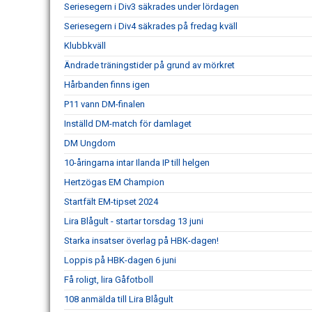
Seriesegern i Div3 säkrades under lördagen
Seriesegern i Div4 säkrades på fredag kväll
Klubbkväll
Ändrade träningstider på grund av mörkret
Hårbanden finns igen
P11 vann DM-finalen
Inställd DM-match för damlaget
DM Ungdom
10-åringarna intar Ilanda IP till helgen
Hertzögas EM Champion
Startfält EM-tipset 2024
Lira Blågult - startar torsdag 13 juni
Starka insatser överlag på HBK-dagen!
Loppis på HBK-dagen 6 juni
Få roligt, lira Gåfotboll
108 anmälda till Lira Blågult