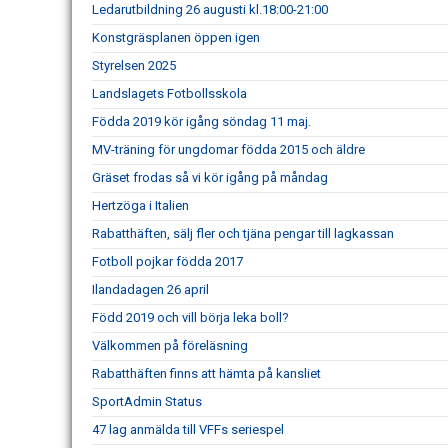
Ledarutbildning 26 augusti kl.18:00-21:00
Konstgräsplanen öppen igen
Styrelsen 2025
Landslagets Fotbollsskola
Födda 2019 kör igång söndag 11 maj.
MV-träning för ungdomar födda 2015 och äldre
Gräset frodas så vi kör igång på måndag
Hertzöga i Italien
Rabatthäften, sälj fler och tjäna pengar till lagkassan
Fotboll pojkar födda 2017
Ilandadagen 26 april
Född 2019 och vill börja leka boll?
Välkommen på föreläsning
Rabatthäften finns att hämta på kansliet
SportAdmin Status
47 lag anmälda till VFFs seriespel