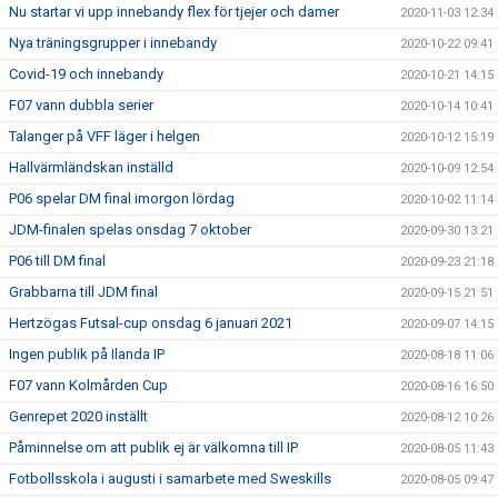
Nu startar vi upp innebandy flex för tjejer och damer
2020-11-03 12:34
Nya träningsgrupper i innebandy
2020-10-22 09:41
Covid-19 och innebandy
2020-10-21 14:15
F07 vann dubbla serier
2020-10-14 10:41
Talanger på VFF läger i helgen
2020-10-12 15:19
Hallvärmländskan inställd
2020-10-09 12:54
P06 spelar DM final imorgon lördag
2020-10-02 11:14
JDM-finalen spelas onsdag 7 oktober
2020-09-30 13:21
P06 till DM final
2020-09-23 21:18
Grabbarna till JDM final
2020-09-15 21:51
Hertzögas Futsal-cup onsdag 6 januari 2021
2020-09-07 14:15
Ingen publik på Ilanda IP
2020-08-18 11:06
F07 vann Kolmården Cup
2020-08-16 16:50
Genrepet 2020 inställt
2020-08-12 10:26
Påminnelse om att publik ej är välkomna till IP
2020-08-05 11:43
Fotbollsskola i augusti i samarbete med Sweskills
2020-08-05 09:47