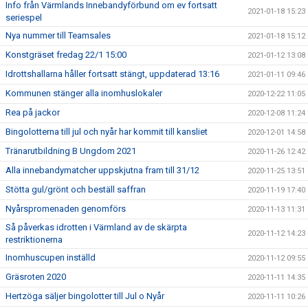
Info från Värmlands Innebandyförbund om ev fortsatt
2021-01-18 15:23
seriespel
Nya nummer till Teamsales
2021-01-18 15:12
Konstgräset fredag 22/1 15:00
2021-01-12 13:08
Idrottshallarna håller fortsatt stängt, uppdaterad 13:16
2021-01-11 09:46
Kommunen stänger alla inomhuslokaler
2020-12-22 11:05
Rea på jackor
2020-12-08 11:24
Bingolotterna till jul och nyår har kommit till kansliet
2020-12-01 14:58
Tränarutbildning B Ungdom 2021
2020-11-26 12:42
Alla innebandymatcher uppskjutna fram till 31/12
2020-11-25 13:51
Stötta gul/grönt och beställ saffran
2020-11-19 17:40
Nyårspromenaden genomförs
2020-11-13 11:31
Så påverkas idrotten i Värmland av de skärpta
2020-11-12 14:23
restriktionerna
Inomhuscupen inställd
2020-11-12 09:55
Gräsroten 2020
2020-11-11 14:35
Hertzöga säljer bingolotter till Jul o Nyår
2020-11-11 10:26