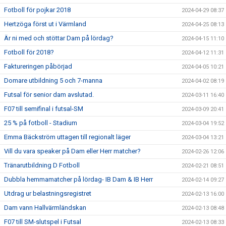
Fotboll för pojkar 2018
2024-04-29 08:37
Hertzöga först ut i Värmland
2024-04-25 08:13
Är ni med och stöttar Dam på lördag?
2024-04-15 11:10
Fotboll för 2018?
2024-04-12 11:31
Faktureringen påbörjad
2024-04-05 10:21
Domare utbildning 5 och 7-manna
2024-04-02 08:19
Futsal för senior dam avslutad.
2024-03-11 16:40
F07 till semifinal i futsal-SM
2024-03-09 20:41
25 % på fotboll - Stadium
2024-03-04 19:52
Emma Bäckström uttagen till regionalt läger
2024-03-04 13:21
Vill du vara speaker på Dam eller Herr matcher?
2024-02-26 12:06
Tränarutbildning D Fotboll
2024-02-21 08:51
Dubbla hemmamatcher på lördag- IB Dam & IB Herr
2024-02-14 09:27
Utdrag ur belastningsregistret
2024-02-13 16:00
Dam vann Hallvärmländskan
2024-02-13 08:48
F07 till SM-slutspel i Futsal
2024-02-13 08:33