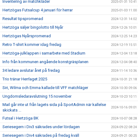
Inventering av matchkläder
2025-01-31 10:41
Hertzögas Futsalcup 4 januari för herrar
2025-01-03 11:00
Resultat tipspromenad
2024-12-31 14:02
Hertzöga säljer bingolotto till Nyår
2024-12-26 10:01
Hertzögas Nyårspromenad
2024-12-25 14:23
Retro T-shirt kommer idag fredag
2024-12-19 15:51
Hertzöga-julklappen i samarbete med Stadium
2024-12-04 13:18
Info från kommunen angående konstgräsplanen
2024-12-04 08:40
34 ledare avslutar året på fredag
2024-11-14 10:36
Trio tränar Herrlaget 2025
2024-10-31 21:18
Siri, Wilma och Emma kallade till VFF matchläger
2024-10-30 09:06
Ungdomsledaravslutning 15 november
2024-10-23 10:11
Mail går inte ut från lagets sida på SportAdmin när kallelse
2024-10-16 09:01
skickats ...
Futsal i Hertzöga BK
2024-10-07 08:28
Seriesegern i Div3 säkrades under lördagen
2024-09-22 08:24
Seriesegern i Div4 säkrades på fredag kväll
2024-09-21 00:25