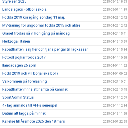
Styrelsen 2025
2025-05-12 18:53
Landslagets Fotbollsskola
2025-05-07 11:19
Födda 2019 kör igång söndag 11 maj.
2025-04-28 12:42
MV-träning för ungdomar födda 2015 och äldre
2025-04-26 12:42
Gräset frodas så vi kör igång på måndag
2025-04-24 15:41
Hertzöga i Italien
2025-04-16 13:39
Rabatthäften, sälj fler och tjäna pengar till lagkassan
2025-04-15 15:14
Fotboll pojkar födda 2017
2025-04-14 10:28
Ilandadagen 26 april
2025-04-04 11:52
Född 2019 och vill börja leka boll?
2025-04-04 09:02
Välkommen på föreläsning
2025-03-27 10:01
Rabatthäften finns att hämta på kansliet
2025-03-26 13:45
SportAdmin Status
2025-03-17 12:09
47 lag anmälda till VFFs seriespel
2025-03-14 12:14
Datum att lägga på minnet
2025-02-18 11:28
Kallelse till Årsmöte 2025 den 18 mars
2025-02-07 22:35