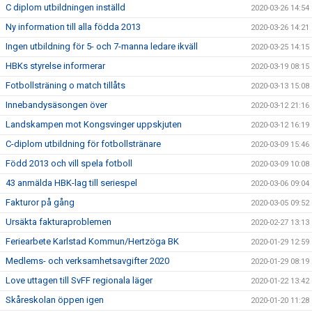
C diplom utbildningen inställd
2020-03-26 14:54
Ny information till alla födda 2013
2020-03-26 14:21
Ingen utbildning för 5- och 7-manna ledare ikväll
2020-03-25 14:15
HBKs styrelse informerar
2020-03-19 08:15
Fotbollsträning o match tillåts
2020-03-13 15:08
Innebandysäsongen över
2020-03-12 21:16
Landskampen mot Kongsvinger uppskjuten
2020-03-12 16:19
C-diplom utbildning för fotbollstränare
2020-03-09 15:46
Född 2013 och vill spela fotboll
2020-03-09 10:08
43 anmälda HBK-lag till seriespel
2020-03-06 09:04
Fakturor på gång
2020-03-05 09:52
Ursäkta fakturaproblemen
2020-02-27 13:13
Feriearbete Karlstad Kommun/Hertzöga BK
2020-01-29 12:59
Medlems- och verksamhetsavgifter 2020
2020-01-29 08:19
Love uttagen till SvFF regionala läger
2020-01-22 13:42
Skåreskolan öppen igen
2020-01-20 11:28