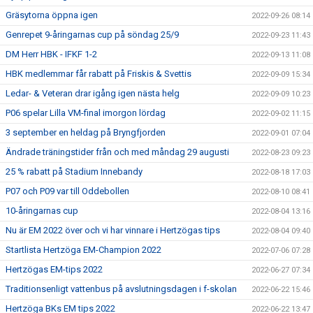
Gräsytorna öppna igen
2022-09-26 08:14
Genrepet 9-åringarnas cup på söndag 25/9
2022-09-23 11:43
DM Herr HBK - IFKF 1-2
2022-09-13 11:08
HBK medlemmar får rabatt på Friskis & Svettis
2022-09-09 15:34
Ledar- & Veteran drar igång igen nästa helg
2022-09-09 10:23
P06 spelar Lilla VM-final imorgon lördag
2022-09-02 11:15
3 september en heldag på Bryngfjorden
2022-09-01 07:04
Ändrade träningstider från och med måndag 29 augusti
2022-08-23 09:23
25 % rabatt på Stadium Innebandy
2022-08-18 17:03
P07 och P09 var till Oddebollen
2022-08-10 08:41
10-åringarnas cup
2022-08-04 13:16
Nu är EM 2022 över och vi har vinnare i Hertzögas tips
2022-08-04 09:40
Startlista Hertzöga EM-Champion 2022
2022-07-06 07:28
Hertzögas EM-tips 2022
2022-06-27 07:34
Traditionsenligt vattenbus på avslutningsdagen i f-skolan
2022-06-22 15:46
Hertzöga BKs EM tips 2022
2022-06-22 13:47