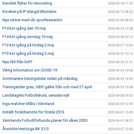
Kansliet flyttar för renovering
2020-05-18 17:53
Kiosken på IP stängd tillsvidare
2020-05-12 08:23
Nya rutiner med vår sportleverantör
2020-05-06 08:53
P14 kör igång den 10 maj
2020-04-29 12:28
F14 kör igång söndag 10 maj
2020-04-28 09:15
F13 kör igång på lördag 2 maj
2020-04-27 10:55
P13 kör igång på lördag 2 maj
2020-04-27 10:16
Nya råd från SvFF
2020-04-24 21:51
Viktig information om COVID-19
2020-04-24 10:50
Sommarens träningstider redan på måndag
2020-04-23 14:39
Träningstider gräs, OBS! gäller från och med 27 april
2020-04-23 10:08
Landslagets Fotbollskola, senaste nytt
2020-04-08 09:52
Inga matcher tillåts i Värmland
2020-04-03 12:39
Inställt föräldramöte för födda 2013
2020-04-01 15:49
Värmlands Fotbollförbunds planer för våren 2020
2020-04-01 08:37
Årsmöte Hertzöga BK 31/3
2020-03-27 10:40