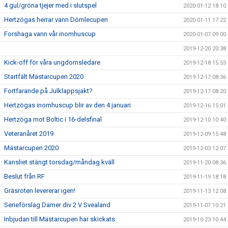
4 gul/gröna tjejer med i slutspel
2020-01-12 18:10
Hertzögas herrar vann Dömlecupen
2020-01-11 17:22
Forshaga vann vår inomhuscup
2020-01-07 09:00
2019-12-20 20:38
Kick-off för våra ungdomsledare
2019-12-18 15:55
Startfält Mästarcupen 2020
2019-12-17 08:36
Fortfarande på Julklappsjakt?
2019-12-17 08:20
Hertzögas inomhuscup blir av den 4 januari
2019-12-16 15:01
Hertzöga mot Boltic i 16-delsfinal
2019-12-10 10:40
Veteranåret 2019
2019-12-09 15:48
Mästarcupen 2020
2019-12-03 12:07
Kansliet stängt torsdag/måndag kväll
2019-11-20 08:36
Beslut från RF
2019-11-19 18:18
Gräsroten levererar igen!
2019-11-13 12:08
Serieförslag Damer div 2 V Svealand
2019-11-07 10:21
Inbjudan till Mästarcupen har skickats
2019-10-23 10:44