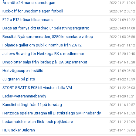
Årsmöte 24 mars i damstugan
2022-01-21 12:04
Kick-off för ungdomslagen fotboll
2022-01-12 08:12
F12 o P12 tränar tillsammans
2022-01-09 12:22
Dags att förnya ditt utdrag ur belastningsregistret
2022-01-03 14:08
Resultat Nyårspromenaden, 5280 kr samlade vi ihop
2022-01-03 08:50
Följande gäller om publik inomhus från 23/12
2021-12-21 11:12
Jullovs Bowling för Hertzöga BK:s medlemmar
2021-12-20 10:45
Bingolotter säljs från lördag på ICA Supermarket
2021-12-16 15:28
Hertzögacupen inställd
2021-12-09 08:25
Julgranen på plats
2021-11-22 16:39
STORT GRATTIS F08 till vinsten i Lilla VM
2021-11-22 08:03
Ledar-/veteraninnebandy
2021-11-20 16:21
Kansliet stängt från 11 på torsdag
2021-11-16 10:57
Hertzöga spelare uttagna till Distriktslags SM Innebandy
2021-11-16 10:53
Ledarmatch mellan flick- och pojkledare
2021-11-12 12:09
HBK söker Julgran
2021-11-11 09:04