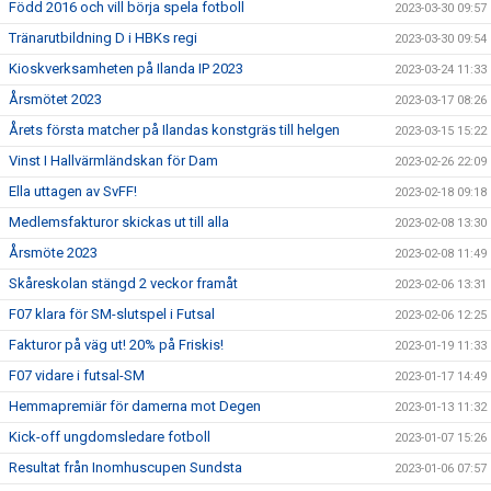
Född 2016 och vill börja spela fotboll
2023-03-30 09:57
Tränarutbildning D i HBKs regi
2023-03-30 09:54
Kioskverksamheten på Ilanda IP 2023
2023-03-24 11:33
Årsmötet 2023
2023-03-17 08:26
Årets första matcher på Ilandas konstgräs till helgen
2023-03-15 15:22
Vinst I Hallvärmländskan för Dam
2023-02-26 22:09
Ella uttagen av SvFF!
2023-02-18 09:18
Medlemsfakturor skickas ut till alla
2023-02-08 13:30
Årsmöte 2023
2023-02-08 11:49
Skåreskolan stängd 2 veckor framåt
2023-02-06 13:31
F07 klara för SM-slutspel i Futsal
2023-02-06 12:25
Fakturor på väg ut! 20% på Friskis!
2023-01-19 11:33
F07 vidare i futsal-SM
2023-01-17 14:49
Hemmapremiär för damerna mot Degen
2023-01-13 11:32
Kick-off ungdomsledare fotboll
2023-01-07 15:26
Resultat från Inomhuscupen Sundsta
2023-01-06 07:57