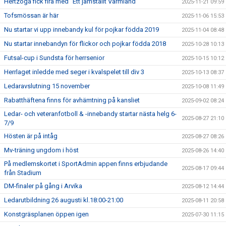
Hertzöga fick fira med "Ett jämställt Värmland"
2025-11-21 09:59
Tofsmössan är här
2025-11-06 15:53
Nu startar vi upp innebandy kul för pojkar födda 2019
2025-11-04 08:48
Nu startar innebandyn för flickor och pojkar födda 2018
2025-10-28 10:13
Futsal-cup i Sundsta för herrsenior
2025-10-15 10:12
Herrlaget inledde med seger i kvalspelet till div 3
2025-10-13 08:37
Ledaravslutning 15 november
2025-10-08 11:49
Rabatthäftena finns för avhämtning på kansliet
2025-09-02 08:24
Ledar- och veteranfotboll & -innebandy startar nästa helg 6-
2025-08-27 21:10
7/9
Hösten är på intåg
2025-08-27 08:26
Mv-träning ungdom i höst
2025-08-26 14:40
På medlemskortet i SportAdmin appen finns erbjudande
2025-08-17 09:44
från Stadium
DM-finaler på gång i Arvika
2025-08-12 14:44
Ledarutbildning 26 augusti kl.18:00-21:00
2025-08-11 20:58
Konstgräsplanen öppen igen
2025-07-30 11:15