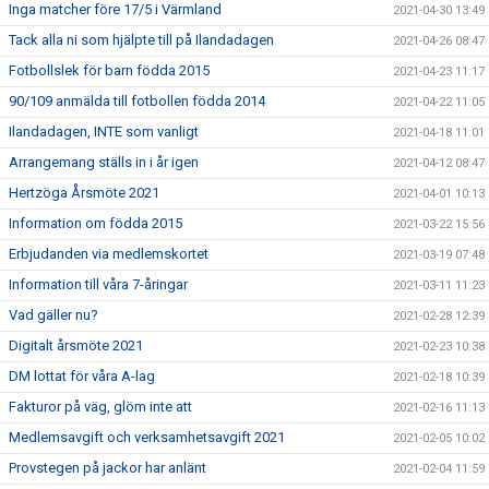
Inga matcher före 17/5 i Värmland
2021-04-30 13:49
Tack alla ni som hjälpte till på Ilandadagen
2021-04-26 08:47
Fotbollslek för barn födda 2015
2021-04-23 11:17
90/109 anmälda till fotbollen födda 2014
2021-04-22 11:05
Ilandadagen, INTE som vanligt
2021-04-18 11:01
Arrangemang ställs in i år igen
2021-04-12 08:47
Hertzöga Årsmöte 2021
2021-04-01 10:13
Information om födda 2015
2021-03-22 15:56
Erbjudanden via medlemskortet
2021-03-19 07:48
Information till våra 7-åringar
2021-03-11 11:23
Vad gäller nu?
2021-02-28 12:39
Digitalt årsmöte 2021
2021-02-23 10:38
DM lottat för våra A-lag
2021-02-18 10:39
Fakturor på väg, glöm inte att
2021-02-16 11:13
Medlemsavgift och verksamhetsavgift 2021
2021-02-05 10:02
Provstegen på jackor har anlänt
2021-02-04 11:59