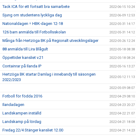
Tack ICA för ett fortsatt bra samarbete
2022-06-15 10:24
Sjung om studentens lyckliga dag
2022-06-09 12:53
Nationaldagen = HBK-dagen 12-18
2022-05-31 14:17
126 barn anmälda till Fotbollsskolan
2022-05-31 14:12
Många från Hertzöga BK på Regionalt utvecklingsläger
2022-05-26 12:24
88 anmälda till Lira Blågult
2022-05-18 08:38
Öppettider kansliet v.21
2022-05-18 08:24
Containrar på Ilanda IP
2022-05-16 13:27
Hertzöga BK startar Damlag i innebandy till säsongen
2022-05-12 11:13
2022/2023
2022-05-09 08:07
Fotboll för födda 2016
2022-04-29 08:10
Ilandadagen
2022-04-23 20:27
Landskampen inställd
2022-04-22 21:07
Landskamp på lördag
2022-04-21 18:08
Fredag 22/4 Stänger kansliet 12.00
2022-04-21 14:23