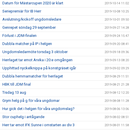
Datum för Mästarcupen 2020 är klart
2019-10-14 11:02
Seriepremiär för IB Herr
2019-10-08 10:25
Avslutning/kickoff ungdomsledare
2019-10-01 09:50
Genrepet söndag 29 september
2019-09-27 14:28
Förlust i JDM-finalen
2019-09-24 15:47
Dubbla matcher på IP i helgen
2019-09-20 08:41
Ungdomsledarmöte torsdag 3 oktober
2019-09-18 09:36
Herrlaget tar emot Arvika i 20:e omgången
2019-09-13 08:20
Upphittad nyckelknippa på konstgräset igår
2019-09-02 09:29
Dubbla hemmamatcher för herrlaget
2019-08-29 11:51
HBK till JDM final
2019-08-21 21:28
Tisdag 13 aug
2019-08-12 12:20
Grym helg på g för våra ungdomar
2019-08-08 11:28
Hur gick det i helgen för våra ungdomslag?
2019-08-06 13:06
Stor cuphelg i antågande
2019-08-02 08:51
Herr tar emot IFK Sunne i omstarten av div 3
2019-08-01 11:58