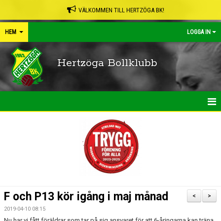
VÄLKOMMEN TILL HERTZÖGA BK!
HEM
LOGGA IN
Hertzöga Bollklubb
HEM
NYHETER
KALENDER
LEDARPÄRMEN
F och P13 kör igång i maj månad
<
>
SHOP
2019-04-10 08:15
Nu har vi fått föräldrar som tar på sig ansvaret för att 6-åringarna kan träna,