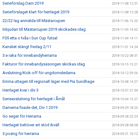
Serieförslag Dam 2019
2018-11-08 12:31
Serieförslaget klart för herrlaget 2019
2018-11-08 12:28
22/22 lag anmälda till Mästarcupen
2018-11-06 15:25
Inbjudan till Mästarcupen 2019 skickades idag
2018-11-05 14:02
F05 etta o tvåa i Sun Cup futsal
2018-11-04 14:11
Kansliet stängt fredag 2/11
2018-11-01 14:24
3:e raka för innebandyherrarna
2018-10-22 08:31
Fakturor för innebandysäsongen skickas idag
2018-10-15 15:21
Avslutning/Kick-off för ungdomsledarna
2018-10-12 09:56
Emma uttagen till regionalt läger med Pia Sundhage
2018-10-08 14:27
Herrlaget kvar i div 3
2018-10-07 21:04
Serieavslutning för herrlaget i Åmål
2018-10-04 15:27
Damerna fixade det, Div 1 2019
2018-09-29 18:25
Go seger för Herrarna
2018-09-28 22:23
Herrlaget behöver ert stöd ikväll
2018-09-28 08:58
3 poäng för herrarna
2018-09-21 10:12