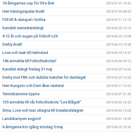
10-åringarnas cup för 39:e året
2019-07-31 15:55
Herr träningsspelar ikväll
2019-07-24 08:53
F03 till A-slutspel i Gothia
2019-07-17 15:19
Kansliet semesterstängt
2019-06-20 15:19
9-12 år och sugen på fotboll v.26
2019-06-20 13:08
Derby ikväll
2019-06-19 10:38
Love och Isak till Halmstad
2019-06-18 13:37
146 anmälda till Fotbollsskolan!
2019-06-05 09:12
Kansliet stängt fredag 31 maj
2019-05-29 16:02
Derby mot FBK och dubbla matcher för damlaget
2019-05-29 16:02
Herr-Kungsör och Dam åker västerut
2019-05-17 10:52
Tennisbanorna öppna
2019-05-07 21:24
135 anmälda till vår fotbollsskola "Lira Blågult"
2019-05-02 16:22
Stina, Love och Isac uttagna till Svealandslägret
2019-05-02 15:03
Landskampen avgjord
2019-05-01 18:20
6-åringarna kör igång söndag 5 maj
2019-04-25 10:26