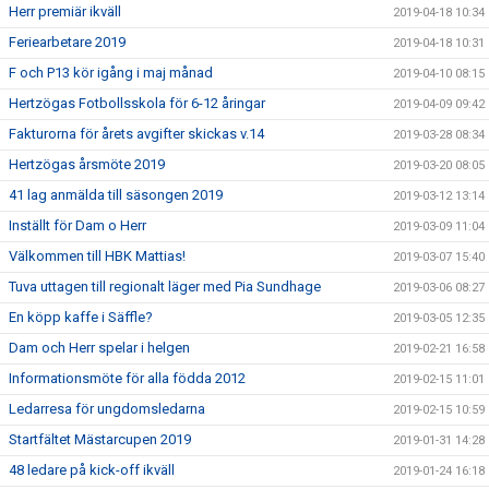
Herr premiär ikväll
2019-04-18 10:34
Feriearbetare 2019
2019-04-18 10:31
F och P13 kör igång i maj månad
2019-04-10 08:15
Hertzögas Fotbollsskola för 6-12 åringar
2019-04-09 09:42
Fakturorna för årets avgifter skickas v.14
2019-03-28 08:34
Hertzögas årsmöte 2019
2019-03-20 08:05
41 lag anmälda till säsongen 2019
2019-03-12 13:14
Inställt för Dam o Herr
2019-03-09 11:04
Välkommen till HBK Mattias!
2019-03-07 15:40
Tuva uttagen till regionalt läger med Pia Sundhage
2019-03-06 08:27
En köpp kaffe i Säffle?
2019-03-05 12:35
Dam och Herr spelar i helgen
2019-02-21 16:58
Informationsmöte för alla födda 2012
2019-02-15 11:01
Ledarresa för ungdomsledarna
2019-02-15 10:59
Startfältet Mästarcupen 2019
2019-01-31 14:28
48 ledare på kick-off ikväll
2019-01-24 16:18