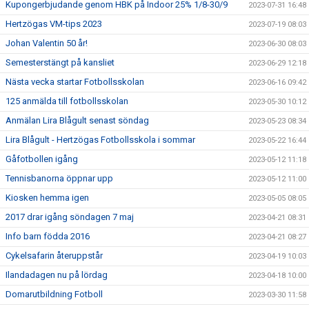
Kupongerbjudande genom HBK på Indoor 25% 1/8-30/9
2023-07-31 16:48
Hertzögas VM-tips 2023
2023-07-19 08:03
Johan Valentin 50 år!
2023-06-30 08:03
Semesterstängt på kansliet
2023-06-29 12:18
Nästa vecka startar Fotbollsskolan
2023-06-16 09:42
125 anmälda till fotbollsskolan
2023-05-30 10:12
Anmälan Lira Blågult senast söndag
2023-05-23 08:34
Lira Blågult - Hertzögas Fotbollsskola i sommar
2023-05-22 16:44
Gåfotbollen igång
2023-05-12 11:18
Tennisbanorna öppnar upp
2023-05-12 11:00
Kiosken hemma igen
2023-05-05 08:05
2017 drar igång söndagen 7 maj
2023-04-21 08:31
Info barn födda 2016
2023-04-21 08:27
Cykelsafarin återuppstår
2023-04-19 10:03
Ilandadagen nu på lördag
2023-04-18 10:00
Domarutbildning Fotboll
2023-03-30 11:58