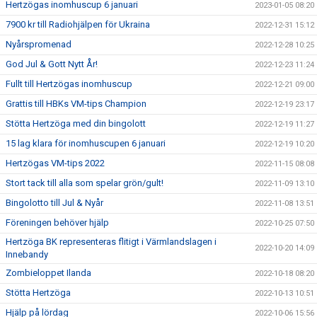
Hertzögas inomhuscup 6 januari
2023-01-05 08:20
7900 kr till Radiohjälpen för Ukraina
2022-12-31 15:12
Nyårspromenad
2022-12-28 10:25
God Jul & Gott Nytt År!
2022-12-23 11:24
Fullt till Hertzögas inomhuscup
2022-12-21 09:00
Grattis till HBKs VM-tips Champion
2022-12-19 23:17
Stötta Hertzöga med din bingolott
2022-12-19 11:27
15 lag klara för inomhuscupen 6 januari
2022-12-19 10:20
Hertzögas VM-tips 2022
2022-11-15 08:08
Stort tack till alla som spelar grön/gult!
2022-11-09 13:10
Bingolotto till Jul & Nyår
2022-11-08 13:51
Föreningen behöver hjälp
2022-10-25 07:50
Hertzöga BK representeras flitigt i Värmlandslagen i
2022-10-20 14:09
Innebandy
Zombieloppet Ilanda
2022-10-18 08:20
Stötta Hertzöga
2022-10-13 10:51
Hjälp på lördag
2022-10-06 15:56