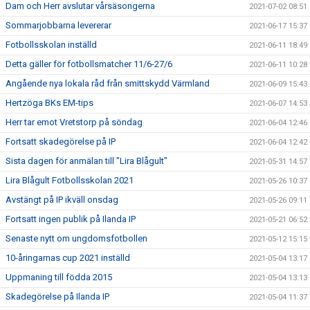
Dam och Herr avslutar vårsäsongerna
2021-07-02 08:51
Sommarjobbarna levererar
2021-06-17 15:37
Fotbollsskolan inställd
2021-06-11 18:49
Detta gäller för fotbollsmatcher 11/6-27/6
2021-06-11 10:28
Angående nya lokala råd från smittskydd Värmland
2021-06-09 15:43
Hertzöga BKs EM-tips
2021-06-07 14:53
Herr tar emot Vretstorp på söndag
2021-06-04 12:46
Fortsatt skadegörelse på IP
2021-06-04 12:42
Sista dagen för anmälan till "Lira Blågult"
2021-05-31 14:57
Lira Blågult Fotbollsskolan 2021
2021-05-26 10:37
Avstängt på IP ikväll onsdag
2021-05-26 09:11
Fortsatt ingen publik på Ilanda IP
2021-05-21 06:52
Senaste nytt om ungdomsfotbollen
2021-05-12 15:15
10-åringarnas cup 2021 inställd
2021-05-04 13:17
Uppmaning till födda 2015
2021-05-04 13:13
Skadegörelse på Ilanda IP
2021-05-04 11:37