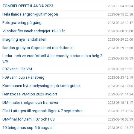
ZOMBIELOPPET ILANDA 2023
2023-10-04 08:24
Hela Ilanda är grön-gult imorgon
2023-09-15 20:50
Fotografering på gång
2023-09-12 10:47
Vi söker fler innebandytjejer 12-13 år
2023-09-08 08:08
Invigning nya Ilandahallen
2023-08-29 20:00
Ilandas gräsytor öppna med restriktioner
2023-08-29 15:50
Ledar- och veteranfotboll & Innebandy startar nästa helg 2-
2023-08-25 08:33
3/9
F07 vann Lilla VM
2023-08-23 16:21
F09 vann cup i Hallsberg
2023-08-23 16:19
Kommunen byter belysningen på konstgräset
2023-08-23 14:05
Hertzögas VM-tips 2023 avgjort
2023-08-21 14:24
DM-finaler i helgen och framöver
2023-08-18 11:17
Ella H uttagen till regionalt läger 4-7 september
2023-08-17 08:25
DM-final för Dam, F07 och F08
2023-08-10 08:39
10-åringarnas cup 5-6 augusti
2023-08-01 13:27