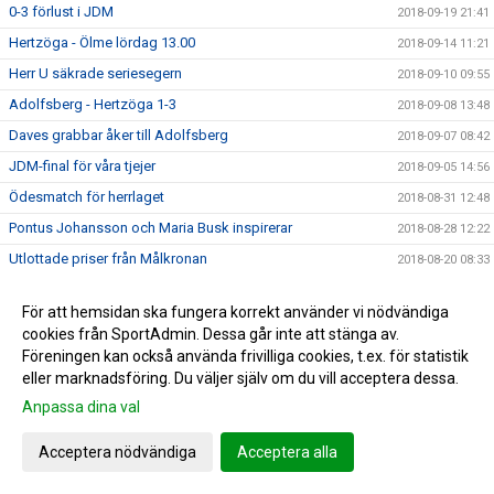
0-3 förlust i JDM
2018-09-19 21:41
Hertzöga - Ölme lördag 13.00
2018-09-14 11:21
Herr U säkrade seriesegern
2018-09-10 09:55
Adolfsberg - Hertzöga 1-3
2018-09-08 13:48
Daves grabbar åker till Adolfsberg
2018-09-07 08:42
JDM-final för våra tjejer
2018-09-05 14:56
Ödesmatch för herrlaget
2018-08-31 12:48
Pontus Johansson och Maria Busk inspirerar
2018-08-28 12:22
Utlottade priser från Målkronan
2018-08-20 08:33
Tung förlust för herrlaget mot FF
2018-08-18 15:00
För att hemsidan ska fungera korrekt använder vi nödvändiga
Hertzögakronan Lördag 18/8
2018-08-13 09:19
cookies från SportAdmin. Dessa går inte att stänga av.
Seger 2-1 mot Bosna 92
2018-08-09 11:29
Föreningen kan också använda frivilliga cookies, t.ex. för statistik
eller marknadsföring. Du väljer själv om du vill acceptera dessa.
Mv utbildning flyttad
2018-08-07 17:34
Anpassa dina val
10-åringarnas Cup 2018
2018-08-07 08:50
Japan tränar på Ilanda IP
2018-08-06 14:23
Acceptera nödvändiga
Acceptera alla
10-åringarnas cup och nytt rekord
2018-07-31 13:41