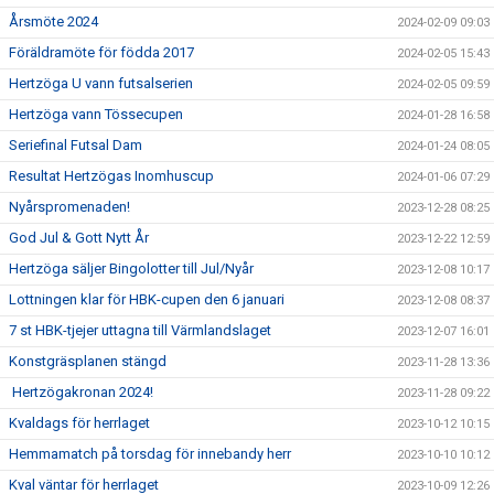
Årsmöte 2024
2024-02-09 09:03
Föräldramöte för födda 2017
2024-02-05 15:43
Hertzöga U vann futsalserien
2024-02-05 09:59
Hertzöga vann Tössecupen
2024-01-28 16:58
Seriefinal Futsal Dam
2024-01-24 08:05
Resultat Hertzögas Inomhuscup
2024-01-06 07:29
Nyårspromenaden!
2023-12-28 08:25
God Jul & Gott Nytt År
2023-12-22 12:59
Hertzöga säljer Bingolotter till Jul/Nyår
2023-12-08 10:17
Lottningen klar för HBK-cupen den 6 januari
2023-12-08 08:37
7 st HBK-tjejer uttagna till Värmlandslaget
2023-12-07 16:01
Konstgräsplanen stängd
2023-11-28 13:36
Hertzögakronan 2024!
2023-11-28 09:22
Kvaldags för herrlaget
2023-10-12 10:15
Hemmamatch på torsdag för innebandy herr
2023-10-10 10:12
Kval väntar för herrlaget
2023-10-09 12:26