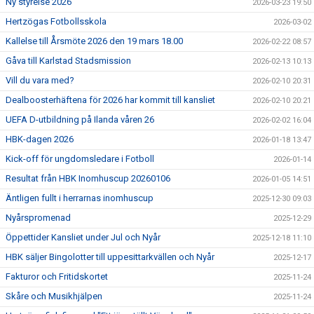
Ny styrelse 2026
2026-03-23 19:50
Hertzögas Fotbollsskola
2026-03-02
Kallelse till Årsmöte 2026 den 19 mars 18.00
2026-02-22 08:57
Gåva till Karlstad Stadsmission
2026-02-13 10:13
Vill du vara med?
2026-02-10 20:31
Dealboosterhäftena för 2026 har kommit till kansliet
2026-02-10 20:21
UEFA D-utbildning på Ilanda våren 26
2026-02-02 16:04
HBK-dagen 2026
2026-01-18 13:47
Kick-off för ungdomsledare i Fotboll
2026-01-14
Resultat från HBK Inomhuscup 20260106
2026-01-05 14:51
Äntligen fullt i herrarnas inomhuscup
2025-12-30 09:03
Nyårspromenad
2025-12-29
Öppettider Kansliet under Jul och Nyår
2025-12-18 11:10
HBK säljer Bingolotter till uppesittarkvällen och Nyår
2025-12-17
Fakturor och Fritidskortet
2025-11-24
Skåre och Musikhjälpen
2025-11-24