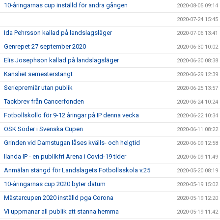
10-åringarnas cup inställd för andra gången
2020-08-05 09:14
2020-07-24 15:45
Ida Pehrsson kallad på landslagsläger
2020-07-06 13:41
Genrepet 27 september 2020
2020-06-30 10:02
Elis Josephson kallad på landslagsläger
2020-06-30 08:38
Kansliet semesterstängt
2020-06-29 12:39
Seriepremiär utan publik
2020-06-25 13:57
Tackbrev från Cancerfonden
2020-06-24 10:24
Fotbollskollo för 9-12 åringar på IP denna vecka
2020-06-22 10:34
ÖSK Söder i Svenska Cupen
2020-06-11 08:22
Grinden vid Damstugan låses kvälls- och helgtid
2020-06-09 12:58
Ilanda IP - en publikfri Arena i Covid-19 tider
2020-06-09 11:49
Anmälan stängd för Landslagets Fotbollsskola v.25
2020-05-20 08:19
10-åringarnas cup 2020 byter datum
2020-05-19 15:02
Mästarcupen 2020 inställd pga Corona
2020-05-19 12:20
Vi uppmanar all publik att stanna hemma
2020-05-19 11:42