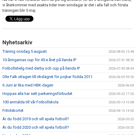
FRISPARKEN
vi återkommer med exakta tider men söndagar är det i alla fall och första
träningen blir 5 maj.
BLI MEDLEM
MATCHER
Nyhetsarkiv
KONTAKTER & LAG
Träning onsdag 5 augusti
2026-08-05 15:48
FÖRENINGSDOKUMENT_GAMLA
10-åringarnas cup för 45:e året på Ilanda IP
2026-07-31 08:35
Fotbollshelg med derby och cup på Ilanda IP
2026-07-30 08:44
SPONSORER
Olle Falk uttagen till rikslägret för pojkar födda 2011
2026-06-09 09:20
FÖRENINGSDOKUMENT
6 Juni är lika med HBK-dagen
2026-06-04
Hoppas alla har sett parkeringsförbudet
2026-05-22 17:50
100 anmälda till vår Fotbollskola
2026-05-13 10:08
Fritidskortet
2026-04-15 14:06
Är du född 2019 och vill spela fotboll?
2026-03-25
Är du född 2020 och vill spela fotboll?
2026-03-25