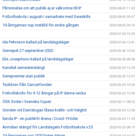
Påminnelse om att publik ej är välkomna till IP
2020-08-05 11:43
Fotbollsskola i augusti i samarbete med Sweskills
2020-08-05 09:47
10-åringarnas cup inställd för andra gången
2020-08-05 09:14
2020-07-24 15:45
Ida Pehrsson kallad på landslagsläger
2020-07-06 13:41
Genrepet 27 september 2020
2020-06-30 10:02
Elis Josephson kallad på landslagsläger
2020-06-30 08:38
Kansliet semesterstängt
2020-06-29 12:39
Seriepremiär utan publik
2020-06-25 13:57
Tackbrev från Cancerfonden
2020-06-24 10:24
Fotbollskollo för 9-12 åringar på IP denna vecka
2020-06-22 10:34
ÖSK Söder i Svenska Cupen
2020-06-11 08:22
Grinden vid Damstugan låses kvälls- och helgtid
2020-06-09 12:58
Ilanda IP - en publikfri Arena i Covid-19 tider
2020-06-09 11:49
Anmälan stängd för Landslagets Fotbollsskola v.25
2020-05-20 08:19
10-åringarnas cup 2020 byter datum
2020-05-19 15:02