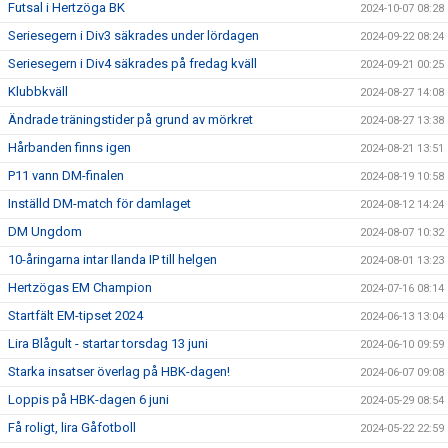
Futsal i Hertzöga BK
2024-10-07 08:28
Seriesegern i Div3 säkrades under lördagen
2024-09-22 08:24
Seriesegern i Div4 säkrades på fredag kväll
2024-09-21 00:25
Klubbkväll
2024-08-27 14:08
Ändrade träningstider på grund av mörkret
2024-08-27 13:38
Hårbanden finns igen
2024-08-21 13:51
P11 vann DM-finalen
2024-08-19 10:58
Inställd DM-match för damlaget
2024-08-12 14:24
DM Ungdom
2024-08-07 10:32
10-åringarna intar Ilanda IP till helgen
2024-08-01 13:23
Hertzögas EM Champion
2024-07-16 08:14
Startfält EM-tipset 2024
2024-06-13 13:04
Lira Blågult - startar torsdag 13 juni
2024-06-10 09:59
Starka insatser överlag på HBK-dagen!
2024-06-07 09:08
Loppis på HBK-dagen 6 juni
2024-05-29 08:54
Få roligt, lira Gåfotboll
2024-05-22 22:59