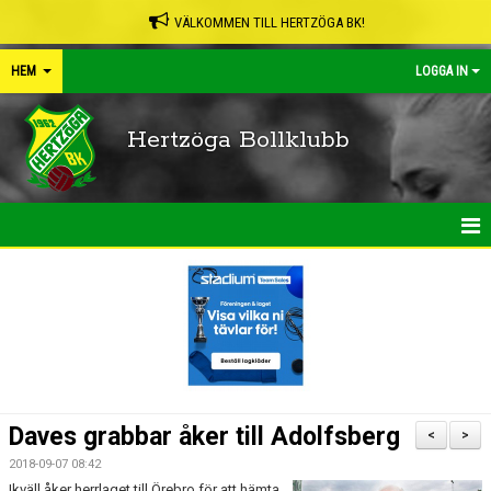
VÄLKOMMEN TILL HERTZÖGA BK!
HEM
LOGGA IN
Hertzöga Bollklubb
HEM
NYHETER
KALENDER
LEDARPÄRMEN
Daves grabbar åker till Adolfsberg
<
>
SHOP
2018-09-07 08:42
Ikväll åker herrlaget till Örebro för att hämta