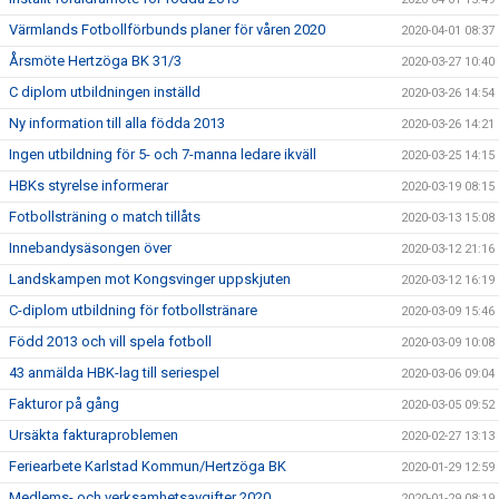
Värmlands Fotbollförbunds planer för våren 2020
2020-04-01 08:37
Årsmöte Hertzöga BK 31/3
2020-03-27 10:40
C diplom utbildningen inställd
2020-03-26 14:54
Ny information till alla födda 2013
2020-03-26 14:21
Ingen utbildning för 5- och 7-manna ledare ikväll
2020-03-25 14:15
HBKs styrelse informerar
2020-03-19 08:15
Fotbollsträning o match tillåts
2020-03-13 15:08
Innebandysäsongen över
2020-03-12 21:16
Landskampen mot Kongsvinger uppskjuten
2020-03-12 16:19
C-diplom utbildning för fotbollstränare
2020-03-09 15:46
Född 2013 och vill spela fotboll
2020-03-09 10:08
43 anmälda HBK-lag till seriespel
2020-03-06 09:04
Fakturor på gång
2020-03-05 09:52
Ursäkta fakturaproblemen
2020-02-27 13:13
Feriearbete Karlstad Kommun/Hertzöga BK
2020-01-29 12:59
Medlems- och verksamhetsavgifter 2020
2020-01-29 08:19