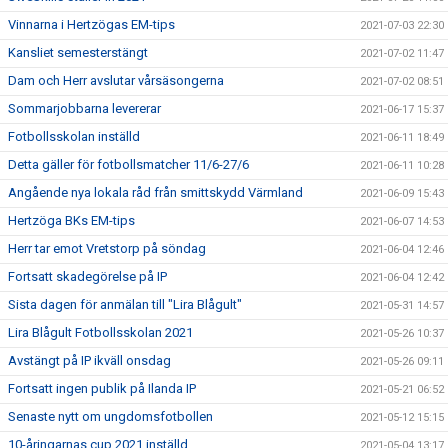
Vinnarna i Hertzögas EM-tips
2021-07-03 22:30
Kansliet semesterstängt
2021-07-02 11:47
Dam och Herr avslutar vårsäsongerna
2021-07-02 08:51
Sommarjobbarna levererar
2021-06-17 15:37
Fotbollsskolan inställd
2021-06-11 18:49
Detta gäller för fotbollsmatcher 11/6-27/6
2021-06-11 10:28
Angående nya lokala råd från smittskydd Värmland
2021-06-09 15:43
Hertzöga BKs EM-tips
2021-06-07 14:53
Herr tar emot Vretstorp på söndag
2021-06-04 12:46
Fortsatt skadegörelse på IP
2021-06-04 12:42
Sista dagen för anmälan till "Lira Blågult"
2021-05-31 14:57
Lira Blågult Fotbollsskolan 2021
2021-05-26 10:37
Avstängt på IP ikväll onsdag
2021-05-26 09:11
Fortsatt ingen publik på Ilanda IP
2021-05-21 06:52
Senaste nytt om ungdomsfotbollen
2021-05-12 15:15
10-åringarnas cup 2021 inställd
2021-05-04 13:17