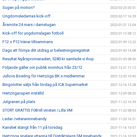
Sugen på motion?
2022-02-25 05:51
Ungdomsledarnas kick-off
2022-02-17 16:29
Årsmöte 24 mars i damstugan
2022-01-21 12:04
Kick-off för ungdomslagen fotboll
2022-01-12 08:12
F12 o P12 tränar tillsammans
2022-01-09 12:22
Dags att förnya ditt utdrag ur belastningsregistret
2022-01-03 14:08
Resultat Nyårspromenaden, 5280 kr samlade vi ihop
2022-01-03 08:50
Följande gäller om publik inomhus från 23/12
2021-12-21 11:12
Jullovs Bowling för Hertzöga BK:s medlemmar
2021-12-20 10:45
Bingolotter säljs från lördag på ICA Supermarket
2021-12-16 15:28
Hertzögacupen inställd
2021-12-09 08:25
Julgranen på plats
2021-11-22 16:39
STORT GRATTIS F08 till vinsten i Lilla VM
2021-11-22 08:03
Ledar-/veteraninnebandy
2021-11-20 16:21
Kansliet stängt från 11 på torsdag
2021-11-16 10:57
Hertzöga spelare uttagna till Distriktslags SM Innebandy
2021-11-16 10:53