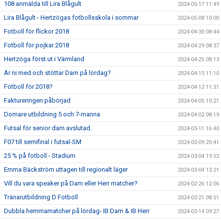
108 anmälda till Lira Blågult
2024-05-17 11:49
Lira Blågult - Hertzögas fotbollsskola i sommar
2024-05-08 10:00
Fotboll för flickor 2018
2024-04-30 08:44
Fotboll för pojkar 2018
2024-04-29 08:37
Hertzöga först ut i Värmland
2024-04-25 08:13
Är ni med och stöttar Dam på lördag?
2024-04-15 11:10
Fotboll för 2018?
2024-04-12 11:31
Faktureringen påbörjad
2024-04-05 10:21
Domare utbildning 5 och 7-manna
2024-04-02 08:19
Futsal för senior dam avslutad.
2024-03-11 16:40
F07 till semifinal i futsal-SM
2024-03-09 20:41
25 % på fotboll - Stadium
2024-03-04 19:52
Emma Bäckström uttagen till regionalt läger
2024-03-04 13:21
Vill du vara speaker på Dam eller Herr matcher?
2024-02-26 12:06
Tränarutbildning D Fotboll
2024-02-21 08:51
Dubbla hemmamatcher på lördag- IB Dam & IB Herr
2024-02-14 09:27