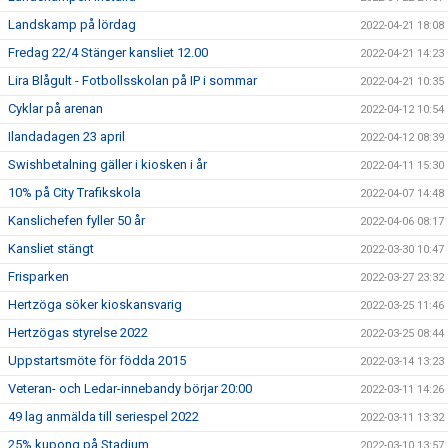
Landskamp på lördag
2022-04-21 18:08
Fredag 22/4 Stänger kansliet 12.00
2022-04-21 14:23
Lira Blågult - Fotbollsskolan på IP i sommar
2022-04-21 10:35
Cyklar på arenan
2022-04-12 10:54
Ilandadagen 23 april
2022-04-12 08:39
Swishbetalning gäller i kiosken i år
2022-04-11 15:30
10% på City Trafikskola
2022-04-07 14:48
Kanslichefen fyller 50 år
2022-04-06 08:17
Kansliet stängt
2022-03-30 10:47
Frisparken
2022-03-27 23:32
Hertzöga söker kioskansvarig
2022-03-25 11:46
Hertzögas styrelse 2022
2022-03-25 08:44
Uppstartsmöte för födda 2015
2022-03-14 13:23
Veteran- och Ledar-innebandy börjar 20:00
2022-03-11 14:26
49 lag anmälda till seriespel 2022
2022-03-11 13:32
25% kupong på Stadium
2022-03-10 13:57