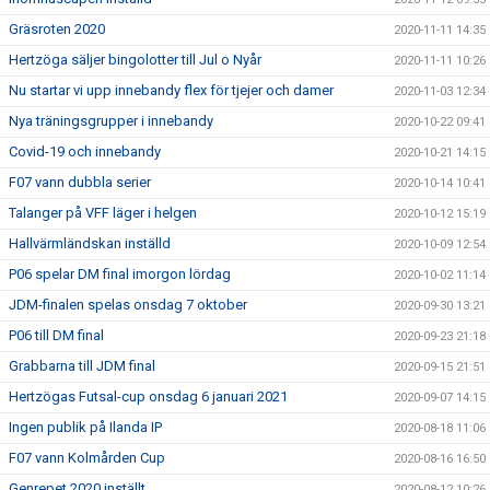
Gräsroten 2020
2020-11-11 14:35
Hertzöga säljer bingolotter till Jul o Nyår
2020-11-11 10:26
Nu startar vi upp innebandy flex för tjejer och damer
2020-11-03 12:34
Nya träningsgrupper i innebandy
2020-10-22 09:41
Covid-19 och innebandy
2020-10-21 14:15
F07 vann dubbla serier
2020-10-14 10:41
Talanger på VFF läger i helgen
2020-10-12 15:19
Hallvärmländskan inställd
2020-10-09 12:54
P06 spelar DM final imorgon lördag
2020-10-02 11:14
JDM-finalen spelas onsdag 7 oktober
2020-09-30 13:21
P06 till DM final
2020-09-23 21:18
Grabbarna till JDM final
2020-09-15 21:51
Hertzögas Futsal-cup onsdag 6 januari 2021
2020-09-07 14:15
Ingen publik på Ilanda IP
2020-08-18 11:06
F07 vann Kolmården Cup
2020-08-16 16:50
Genrepet 2020 inställt
2020-08-12 10:26