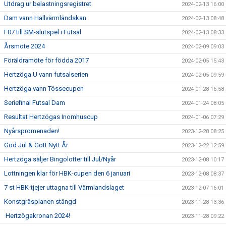
Utdrag ur belastningsregistret
2024-02-13 16:00
Dam vann Hallvärmländskan
2024-02-13 08:48
F07 till SM-slutspel i Futsal
2024-02-13 08:33
Årsmöte 2024
2024-02-09 09:03
Föräldramöte för födda 2017
2024-02-05 15:43
Hertzöga U vann futsalserien
2024-02-05 09:59
Hertzöga vann Tössecupen
2024-01-28 16:58
Seriefinal Futsal Dam
2024-01-24 08:05
Resultat Hertzögas Inomhuscup
2024-01-06 07:29
Nyårspromenaden!
2023-12-28 08:25
God Jul & Gott Nytt År
2023-12-22 12:59
Hertzöga säljer Bingolotter till Jul/Nyår
2023-12-08 10:17
Lottningen klar för HBK-cupen den 6 januari
2023-12-08 08:37
7 st HBK-tjejer uttagna till Värmlandslaget
2023-12-07 16:01
Konstgräsplanen stängd
2023-11-28 13:36
Hertzögakronan 2024!
2023-11-28 09:22