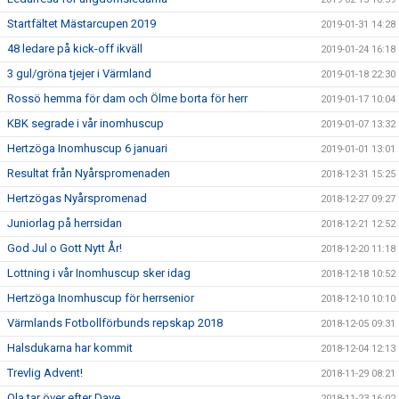
Startfältet Mästarcupen 2019
2019-01-31 14:28
48 ledare på kick-off ikväll
2019-01-24 16:18
3 gul/gröna tjejer i Värmland
2019-01-18 22:30
Rossö hemma för dam och Ölme borta för herr
2019-01-17 10:04
KBK segrade i vår inomhuscup
2019-01-07 13:32
Hertzöga Inomhuscup 6 januari
2019-01-01 13:01
Resultat från Nyårspromenaden
2018-12-31 15:25
Hertzögas Nyårspromenad
2018-12-27 09:27
Juniorlag på herrsidan
2018-12-21 12:52
God Jul o Gott Nytt År!
2018-12-20 11:18
Lottning i vår Inomhuscup sker idag
2018-12-18 10:52
Hertzöga Inomhuscup för herrsenior
2018-12-10 10:10
Värmlands Fotbollförbunds repskap 2018
2018-12-05 09:31
Halsdukarna har kommit
2018-12-04 12:13
Trevlig Advent!
2018-11-29 08:21
Ola tar över efter Dave
2018-11-23 16:02