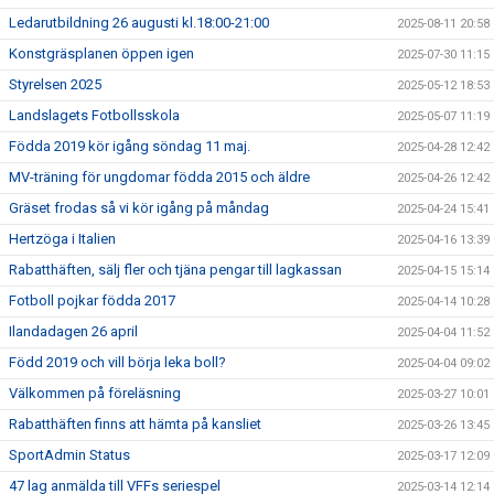
Ledarutbildning 26 augusti kl.18:00-21:00
2025-08-11 20:58
Konstgräsplanen öppen igen
2025-07-30 11:15
Styrelsen 2025
2025-05-12 18:53
Landslagets Fotbollsskola
2025-05-07 11:19
Födda 2019 kör igång söndag 11 maj.
2025-04-28 12:42
MV-träning för ungdomar födda 2015 och äldre
2025-04-26 12:42
Gräset frodas så vi kör igång på måndag
2025-04-24 15:41
Hertzöga i Italien
2025-04-16 13:39
Rabatthäften, sälj fler och tjäna pengar till lagkassan
2025-04-15 15:14
Fotboll pojkar födda 2017
2025-04-14 10:28
Ilandadagen 26 april
2025-04-04 11:52
Född 2019 och vill börja leka boll?
2025-04-04 09:02
Välkommen på föreläsning
2025-03-27 10:01
Rabatthäften finns att hämta på kansliet
2025-03-26 13:45
SportAdmin Status
2025-03-17 12:09
47 lag anmälda till VFFs seriespel
2025-03-14 12:14