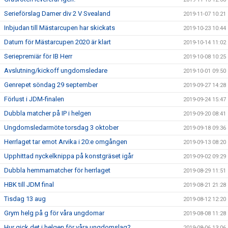
Serieförslag Damer div 2 V Svealand
2019-11-07 10:21
Inbjudan till Mästarcupen har skickats
2019-10-23 10:44
Datum för Mästarcupen 2020 är klart
2019-10-14 11:02
Seriepremiär för IB Herr
2019-10-08 10:25
Avslutning/kickoff ungdomsledare
2019-10-01 09:50
Genrepet söndag 29 september
2019-09-27 14:28
Förlust i JDM-finalen
2019-09-24 15:47
Dubbla matcher på IP i helgen
2019-09-20 08:41
Ungdomsledarmöte torsdag 3 oktober
2019-09-18 09:36
Herrlaget tar emot Arvika i 20:e omgången
2019-09-13 08:20
Upphittad nyckelknippa på konstgräset igår
2019-09-02 09:29
Dubbla hemmamatcher för herrlaget
2019-08-29 11:51
HBK till JDM final
2019-08-21 21:28
Tisdag 13 aug
2019-08-12 12:20
Grym helg på g för våra ungdomar
2019-08-08 11:28
Hur gick det i helgen för våra ungdomslag?
2019-08-06 13:06