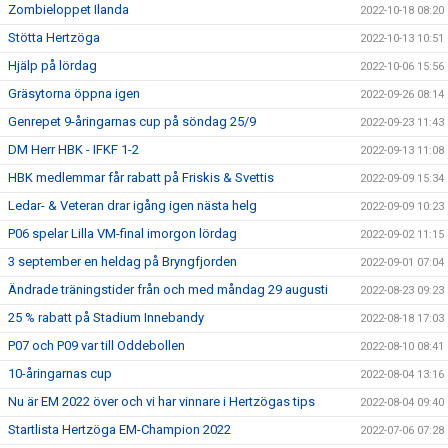
Zombieloppet Ilanda
2022-10-18 08:20
Stötta Hertzöga
2022-10-13 10:51
Hjälp på lördag
2022-10-06 15:56
Gräsytorna öppna igen
2022-09-26 08:14
Genrepet 9-åringarnas cup på söndag 25/9
2022-09-23 11:43
DM Herr HBK - IFKF 1-2
2022-09-13 11:08
HBK medlemmar får rabatt på Friskis & Svettis
2022-09-09 15:34
Ledar- & Veteran drar igång igen nästa helg
2022-09-09 10:23
P06 spelar Lilla VM-final imorgon lördag
2022-09-02 11:15
3 september en heldag på Bryngfjorden
2022-09-01 07:04
Ändrade träningstider från och med måndag 29 augusti
2022-08-23 09:23
25 % rabatt på Stadium Innebandy
2022-08-18 17:03
P07 och P09 var till Oddebollen
2022-08-10 08:41
10-åringarnas cup
2022-08-04 13:16
Nu är EM 2022 över och vi har vinnare i Hertzögas tips
2022-08-04 09:40
Startlista Hertzöga EM-Champion 2022
2022-07-06 07:28