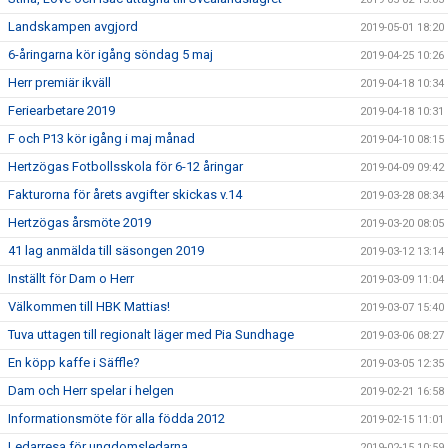
Landskampen avgjord
2019-05-01 18:20
6-åringarna kör igång söndag 5 maj
2019-04-25 10:26
Herr premiär ikväll
2019-04-18 10:34
Feriearbetare 2019
2019-04-18 10:31
F och P13 kör igång i maj månad
2019-04-10 08:15
Hertzögas Fotbollsskola för 6-12 åringar
2019-04-09 09:42
Fakturorna för årets avgifter skickas v.14
2019-03-28 08:34
Hertzögas årsmöte 2019
2019-03-20 08:05
41 lag anmälda till säsongen 2019
2019-03-12 13:14
Inställt för Dam o Herr
2019-03-09 11:04
Välkommen till HBK Mattias!
2019-03-07 15:40
Tuva uttagen till regionalt läger med Pia Sundhage
2019-03-06 08:27
En köpp kaffe i Säffle?
2019-03-05 12:35
Dam och Herr spelar i helgen
2019-02-21 16:58
Informationsmöte för alla födda 2012
2019-02-15 11:01
Ledarresa för ungdomsledarna
2019-02-15 10:59