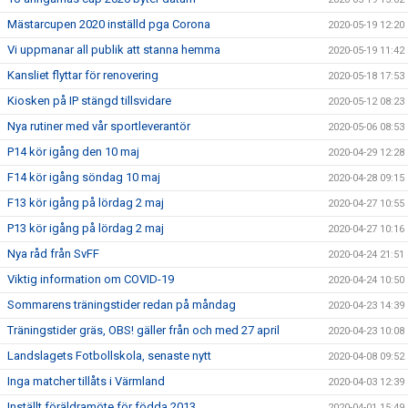
Mästarcupen 2020 inställd pga Corona
2020-05-19 12:20
Vi uppmanar all publik att stanna hemma
2020-05-19 11:42
Kansliet flyttar för renovering
2020-05-18 17:53
Kiosken på IP stängd tillsvidare
2020-05-12 08:23
Nya rutiner med vår sportleverantör
2020-05-06 08:53
P14 kör igång den 10 maj
2020-04-29 12:28
F14 kör igång söndag 10 maj
2020-04-28 09:15
F13 kör igång på lördag 2 maj
2020-04-27 10:55
P13 kör igång på lördag 2 maj
2020-04-27 10:16
Nya råd från SvFF
2020-04-24 21:51
Viktig information om COVID-19
2020-04-24 10:50
Sommarens träningstider redan på måndag
2020-04-23 14:39
Träningstider gräs, OBS! gäller från och med 27 april
2020-04-23 10:08
Landslagets Fotbollskola, senaste nytt
2020-04-08 09:52
Inga matcher tillåts i Värmland
2020-04-03 12:39
Inställt föräldramöte för födda 2013
2020-04-01 15:49