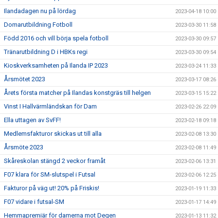
Ilandadagen nu på lördag
2023-04-18 10:00
Domarutbildning Fotboll
2023-03-30 11:58
Född 2016 och vill börja spela fotboll
2023-03-30 09:57
Tränarutbildning D i HBKs regi
2023-03-30 09:54
Kioskverksamheten på Ilanda IP 2023
2023-03-24 11:33
Årsmötet 2023
2023-03-17 08:26
Årets första matcher på Ilandas konstgräs till helgen
2023-03-15 15:22
Vinst I Hallvärmländskan för Dam
2023-02-26 22:09
Ella uttagen av SvFF!
2023-02-18 09:18
Medlemsfakturor skickas ut till alla
2023-02-08 13:30
Årsmöte 2023
2023-02-08 11:49
Skåreskolan stängd 2 veckor framåt
2023-02-06 13:31
F07 klara för SM-slutspel i Futsal
2023-02-06 12:25
Fakturor på väg ut! 20% på Friskis!
2023-01-19 11:33
F07 vidare i futsal-SM
2023-01-17 14:49
Hemmapremiär för damerna mot Degen
2023-01-13 11:32