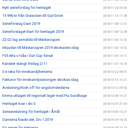
Nytt serieförslag för herrlaget
2018-11-20 09:36
15 996 kr från Gräsroten till Gul/Grönt
2018-11-14 11:38
Serieförslag Dam 2019
2018-11-08 12:31
Serieförslaget klart för herrlaget 2019
2018-11-08 12:28
22/22 lag anmälda till Mästarcupen
2018-11-06 15:25
Inbjudan till Mästarcupen 2019 skickades idag
2018-11-05 14:02
F05 etta o tvåa i Sun Cup futsal
2018-11-04 14:11
Kansliet stängt fredag 2/11
2018-11-01 14:24
3:e raka för innebandyherrarna
2018-10-22 08:31
Fakturor för innebandysäsongen skickas idag
2018-10-15 15:21
Avslutning/Kick-off för ungdomsledarna
2018-10-12 09:56
Emma uttagen till regionalt läger med Pia Sundhage
2018-10-08 14:27
Herrlaget kvar i div 3
2018-10-07 21:04
Serieavslutning för herrlaget i Åmål
2018-10-04 15:27
Damerna fixade det, Div 1 2019
2018-09-29 18:25
Go seger för Herrarna
2018-09-28 22:23