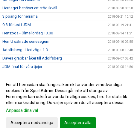
Herrlaget behöver ert stöd ikväll
2018-09-28 08:58
3 poäng för herrarna
2018-09-21 10:12
0-3 förlust i JDM
2018-09-19 21:41
Hertzöga - Ölme lördag 13.00
2018-09-14 11:21
Herr U säkrade seriesegern
2018-09-10 09:55
Adolfsberg - Hertzöga 1-3
2018-09-08 13:48
Daves grabbar åker till Adolfsberg
2018-09-07 08:42
JDM-final för våra tjejer
2018-09-05 14:56
Ödesmatch för herrlaget
2018-08-31 12:48
Pontus Johansson och Maria Busk inspirerar
2018-08-28 12:22
För att hemsidan ska fungera korrekt använder vi nödvändiga
cookies från SportAdmin. Dessa går inte att stänga av.
Utlottade priser från Målkronan
2018-08-20 08:33
Föreningen kan också använda frivilliga cookies, t.ex. för statistik
Tung förlust för herrlaget mot FF
2018-08-18 15:00
eller marknadsföring. Du väljer själv om du vill acceptera dessa.
Hertzögakronan Lördag 18/8
2018-08-13 09:19
Anpassa dina val
Seger 2-1 mot Bosna 92
2018-08-09 11:29
Acceptera nödvändiga
Acceptera alla
Mv utbildning flyttad
2018-08-07 17:34
10-åringarnas Cup 2018
2018-08-07 08:50