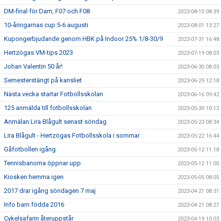
DM-final för Dam, F07 och F08
2023-08-10 08:39
10-åringarnas cup 5-6 augusti
2023-08-01 13:27
Kupongerbjudande genom HBK på Indoor 25% 1/8-30/9
2023-07-31 16:48
Hertzögas VM-tips 2023
2023-07-19 08:03
Johan Valentin 50 år!
2023-06-30 08:03
Semesterstängt på kansliet
2023-06-29 12:18
Nästa vecka startar Fotbollsskolan
2023-06-16 09:42
125 anmälda till fotbollsskolan
2023-05-30 10:12
Anmälan Lira Blågult senast söndag
2023-05-23 08:34
Lira Blågult - Hertzögas Fotbollsskola i sommar
2023-05-22 16:44
Gåfotbollen igång
2023-05-12 11:18
Tennisbanorna öppnar upp
2023-05-12 11:00
Kiosken hemma igen
2023-05-05 08:05
2017 drar igång söndagen 7 maj
2023-04-21 08:31
Info barn födda 2016
2023-04-21 08:27
Cykelsafarin återuppstår
2023-04-19 10:03