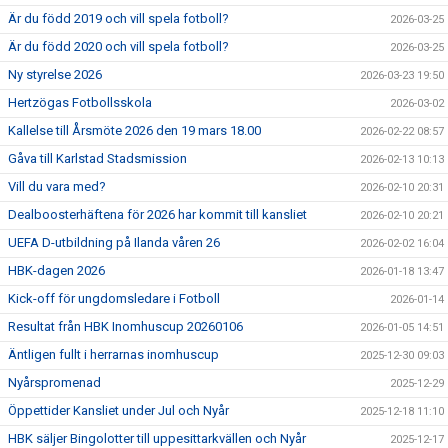
Är du född 2019 och vill spela fotboll?
2026-03-25
Är du född 2020 och vill spela fotboll?
2026-03-25
Ny styrelse 2026
2026-03-23 19:50
Hertzögas Fotbollsskola
2026-03-02
Kallelse till Årsmöte 2026 den 19 mars 18.00
2026-02-22 08:57
Gåva till Karlstad Stadsmission
2026-02-13 10:13
Vill du vara med?
2026-02-10 20:31
Dealboosterhäftena för 2026 har kommit till kansliet
2026-02-10 20:21
UEFA D-utbildning på Ilanda våren 26
2026-02-02 16:04
HBK-dagen 2026
2026-01-18 13:47
Kick-off för ungdomsledare i Fotboll
2026-01-14
Resultat från HBK Inomhuscup 20260106
2026-01-05 14:51
Äntligen fullt i herrarnas inomhuscup
2025-12-30 09:03
Nyårspromenad
2025-12-29
Öppettider Kansliet under Jul och Nyår
2025-12-18 11:10
HBK säljer Bingolotter till uppesittarkvällen och Nyår
2025-12-17