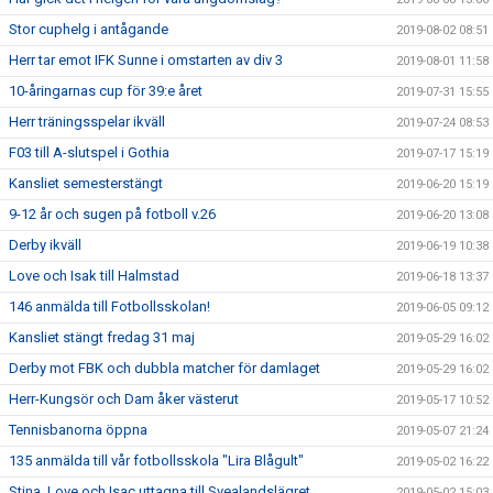
Stor cuphelg i antågande
2019-08-02 08:51
Herr tar emot IFK Sunne i omstarten av div 3
2019-08-01 11:58
10-åringarnas cup för 39:e året
2019-07-31 15:55
Herr träningsspelar ikväll
2019-07-24 08:53
F03 till A-slutspel i Gothia
2019-07-17 15:19
Kansliet semesterstängt
2019-06-20 15:19
9-12 år och sugen på fotboll v.26
2019-06-20 13:08
Derby ikväll
2019-06-19 10:38
Love och Isak till Halmstad
2019-06-18 13:37
146 anmälda till Fotbollsskolan!
2019-06-05 09:12
Kansliet stängt fredag 31 maj
2019-05-29 16:02
Derby mot FBK och dubbla matcher för damlaget
2019-05-29 16:02
Herr-Kungsör och Dam åker västerut
2019-05-17 10:52
Tennisbanorna öppna
2019-05-07 21:24
135 anmälda till vår fotbollsskola "Lira Blågult"
2019-05-02 16:22
Stina, Love och Isac uttagna till Svealandslägret
2019-05-02 15:03