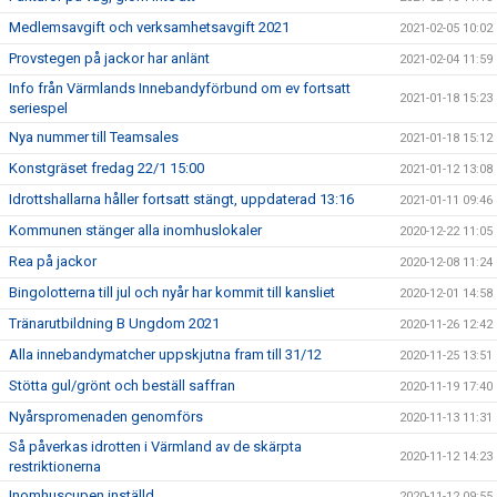
Medlemsavgift och verksamhetsavgift 2021
2021-02-05 10:02
Provstegen på jackor har anlänt
2021-02-04 11:59
Info från Värmlands Innebandyförbund om ev fortsatt
2021-01-18 15:23
seriespel
Nya nummer till Teamsales
2021-01-18 15:12
Konstgräset fredag 22/1 15:00
2021-01-12 13:08
Idrottshallarna håller fortsatt stängt, uppdaterad 13:16
2021-01-11 09:46
Kommunen stänger alla inomhuslokaler
2020-12-22 11:05
Rea på jackor
2020-12-08 11:24
Bingolotterna till jul och nyår har kommit till kansliet
2020-12-01 14:58
Tränarutbildning B Ungdom 2021
2020-11-26 12:42
Alla innebandymatcher uppskjutna fram till 31/12
2020-11-25 13:51
Stötta gul/grönt och beställ saffran
2020-11-19 17:40
Nyårspromenaden genomförs
2020-11-13 11:31
Så påverkas idrotten i Värmland av de skärpta
2020-11-12 14:23
restriktionerna
Inomhuscupen inställd
2020-11-12 09:55