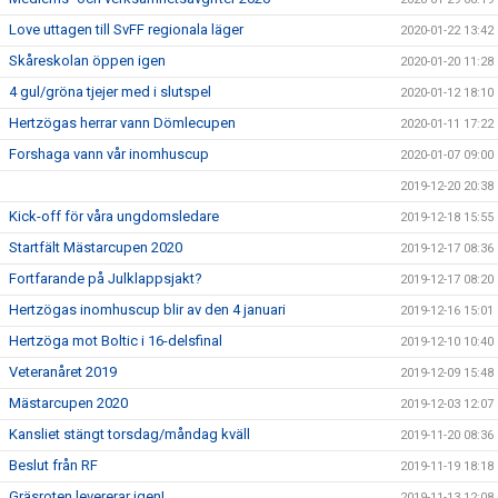
Love uttagen till SvFF regionala läger
2020-01-22 13:42
Skåreskolan öppen igen
2020-01-20 11:28
4 gul/gröna tjejer med i slutspel
2020-01-12 18:10
Hertzögas herrar vann Dömlecupen
2020-01-11 17:22
Forshaga vann vår inomhuscup
2020-01-07 09:00
2019-12-20 20:38
Kick-off för våra ungdomsledare
2019-12-18 15:55
Startfält Mästarcupen 2020
2019-12-17 08:36
Fortfarande på Julklappsjakt?
2019-12-17 08:20
Hertzögas inomhuscup blir av den 4 januari
2019-12-16 15:01
Hertzöga mot Boltic i 16-delsfinal
2019-12-10 10:40
Veteranåret 2019
2019-12-09 15:48
Mästarcupen 2020
2019-12-03 12:07
Kansliet stängt torsdag/måndag kväll
2019-11-20 08:36
Beslut från RF
2019-11-19 18:18
Gräsroten levererar igen!
2019-11-13 12:08