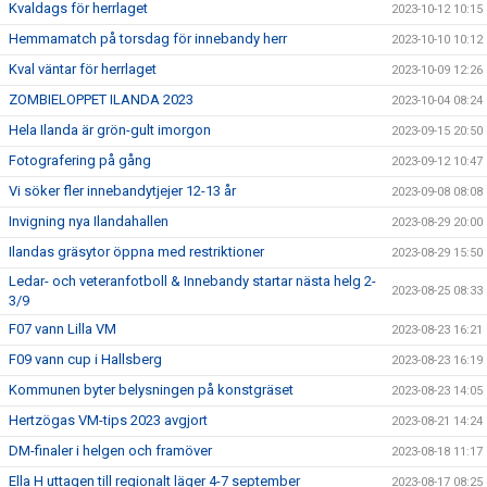
Kvaldags för herrlaget
2023-10-12 10:15
Hemmamatch på torsdag för innebandy herr
2023-10-10 10:12
Kval väntar för herrlaget
2023-10-09 12:26
ZOMBIELOPPET ILANDA 2023
2023-10-04 08:24
Hela Ilanda är grön-gult imorgon
2023-09-15 20:50
Fotografering på gång
2023-09-12 10:47
Vi söker fler innebandytjejer 12-13 år
2023-09-08 08:08
Invigning nya Ilandahallen
2023-08-29 20:00
Ilandas gräsytor öppna med restriktioner
2023-08-29 15:50
Ledar- och veteranfotboll & Innebandy startar nästa helg 2-
2023-08-25 08:33
3/9
F07 vann Lilla VM
2023-08-23 16:21
F09 vann cup i Hallsberg
2023-08-23 16:19
Kommunen byter belysningen på konstgräset
2023-08-23 14:05
Hertzögas VM-tips 2023 avgjort
2023-08-21 14:24
DM-finaler i helgen och framöver
2023-08-18 11:17
Ella H uttagen till regionalt läger 4-7 september
2023-08-17 08:25