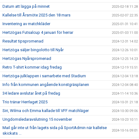
Datum att lägga på minnet
2025-02-18 11:28
Kallelse till Årsmöte 2025 den 18 mars
2025-02-07 22:35
Inventering av matchkläder
2025-01-31 10:41
Hertzögas Futsalcup 4 januari för herrar
2025-01-03 11:00
Resultat tipspromenad
2024-12-31 14:02
Hertzöga säljer bingolotto till Nyår
2024-12-26 10:01
Hertzögas Nyårspromenad
2024-12-25 14:23
Retro T-shirt kommer idag fredag
2024-12-19 15:51
Hertzöga-julklappen i samarbete med Stadium
2024-12-04 13:18
Info från kommunen angående konstgräsplanen
2024-12-04 08:40
34 ledare avslutar året på fredag
2024-11-14 10:36
Trio tränar Herrlaget 2025
2024-10-31 21:18
Siri, Wilma och Emma kallade till VFF matchläger
2024-10-30 09:06
Ungdomsledaravslutning 15 november
2024-10-23 10:11
Mail går inte ut från lagets sida på SportAdmin när kallelse
2024-10-16 09:01
skickats ...