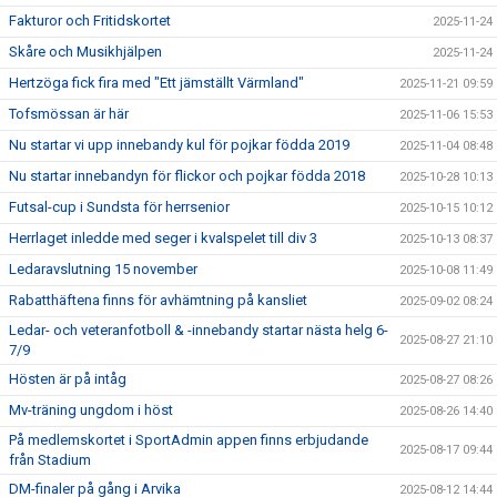
Fakturor och Fritidskortet
2025-11-24
Skåre och Musikhjälpen
2025-11-24
Hertzöga fick fira med "Ett jämställt Värmland"
2025-11-21 09:59
Tofsmössan är här
2025-11-06 15:53
Nu startar vi upp innebandy kul för pojkar födda 2019
2025-11-04 08:48
Nu startar innebandyn för flickor och pojkar födda 2018
2025-10-28 10:13
Futsal-cup i Sundsta för herrsenior
2025-10-15 10:12
Herrlaget inledde med seger i kvalspelet till div 3
2025-10-13 08:37
Ledaravslutning 15 november
2025-10-08 11:49
Rabatthäftena finns för avhämtning på kansliet
2025-09-02 08:24
Ledar- och veteranfotboll & -innebandy startar nästa helg 6-
2025-08-27 21:10
7/9
Hösten är på intåg
2025-08-27 08:26
Mv-träning ungdom i höst
2025-08-26 14:40
På medlemskortet i SportAdmin appen finns erbjudande
2025-08-17 09:44
från Stadium
DM-finaler på gång i Arvika
2025-08-12 14:44