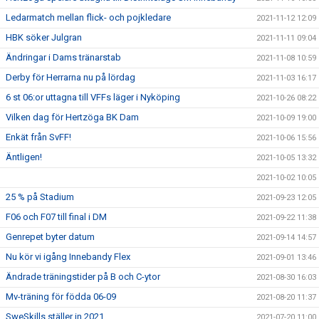
Ledarmatch mellan flick- och pojkledare
2021-11-12 12:09
HBK söker Julgran
2021-11-11 09:04
Ändringar i Dams tränarstab
2021-11-08 10:59
Derby för Herrarna nu på lördag
2021-11-03 16:17
6 st 06:or uttagna till VFFs läger i Nyköping
2021-10-26 08:22
Vilken dag för Hertzöga BK Dam
2021-10-09 19:00
Enkät från SvFF!
2021-10-06 15:56
Äntligen!
2021-10-05 13:32
2021-10-02 10:05
25 % på Stadium
2021-09-23 12:05
F06 och F07 till final i DM
2021-09-22 11:38
Genrepet byter datum
2021-09-14 14:57
Nu kör vi igång Innebandy Flex
2021-09-01 13:46
Ändrade träningstider på B och C-ytor
2021-08-30 16:03
Mv-träning för födda 06-09
2021-08-20 11:37
SweSkills ställer in 2021
2021-07-20 11:00