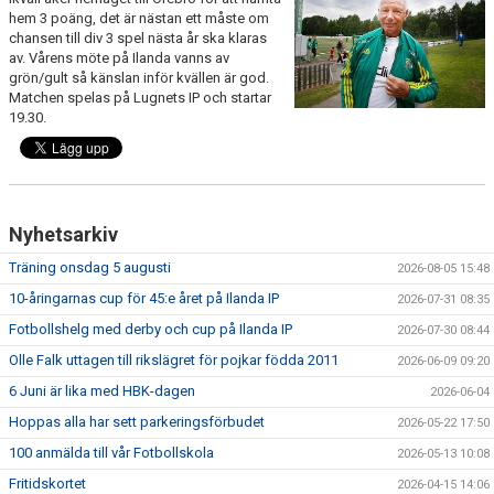
FRISPARKEN
hem 3 poäng, det är nästan ett måste om
chansen till div 3 spel nästa år ska klaras
av. Vårens möte på Ilanda vanns av
BLI MEDLEM
grön/gult så känslan inför kvällen är god.
Matchen spelas på Lugnets IP och startar
MATCHER
19.30.
KONTAKTER & LAG
FÖRENINGSDOKUMENT_GAMLA
Nyhetsarkiv
SPONSORER
Träning onsdag 5 augusti
2026-08-05 15:48
10-åringarnas cup för 45:e året på Ilanda IP
FÖRENINGSDOKUMENT
2026-07-31 08:35
Fotbollshelg med derby och cup på Ilanda IP
2026-07-30 08:44
Olle Falk uttagen till rikslägret för pojkar födda 2011
2026-06-09 09:20
6 Juni är lika med HBK-dagen
2026-06-04
Hoppas alla har sett parkeringsförbudet
2026-05-22 17:50
100 anmälda till vår Fotbollskola
2026-05-13 10:08
Fritidskortet
2026-04-15 14:06