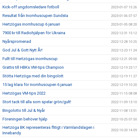
Kick-off ungdomsledare fotboll
2023-01-07 15:26
Resultat från Inomhuscupen Sundsta
2023-01-06 07:57
Hertzögas inomhuscup 6 januari
2023-01-05 08:20
7900 kr till Radiohjälpen för Ukraina
2022-12-31 15:12
Nyårspromenad
2022-12-28 10:25
God Jul & Gott Nytt År!
2022-12-23 11:24
Fullt till Hertzögas inomhuscup
2022-12-21 09:00
Grattis till HBKs VM-tips Champion
2022-12-19 23:17
Stötta Hertzöga med din bingolott
2022-12-19 11:27
15 lag klara för inomhuscupen 6 januari
2022-12-19 10:20
Hertzögas VM-tips 2022
2022-11-15 08:08
Stort tack till alla som spelar grön/gult!
2022-11-09 13:10
Bingolotto till Jul & Nyår
2022-11-08 13:51
Föreningen behöver hjälp
2022-10-25 07:50
Hertzöga BK representeras flitigt i Värmlandslagen i
2022-10-20 14:09
Innebandy