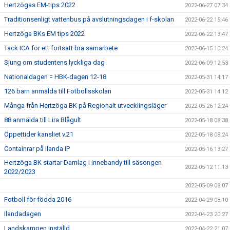
Hertzögas EM-tips 2022
2022-06-27 07:34
Traditionsenligt vattenbus på avslutningsdagen i f-skolan
2022-06-22 15:46
Hertzöga BKs EM tips 2022
2022-06-22 13:47
Tack ICA för ett fortsatt bra samarbete
2022-06-15 10:24
Sjung om studentens lyckliga dag
2022-06-09 12:53
Nationaldagen = HBK-dagen 12-18
2022-05-31 14:17
126 barn anmälda till Fotbollsskolan
2022-05-31 14:12
Många från Hertzöga BK på Regionalt utvecklingsläger
2022-05-26 12:24
88 anmälda till Lira Blågult
2022-05-18 08:38
Öppettider kansliet v.21
2022-05-18 08:24
Containrar på Ilanda IP
2022-05-16 13:27
Hertzöga BK startar Damlag i innebandy till säsongen
2022-05-12 11:13
2022/2023
2022-05-09 08:07
Fotboll för födda 2016
2022-04-29 08:10
Ilandadagen
2022-04-23 20:27
Landskampen inställd
2022-04-22 21:07