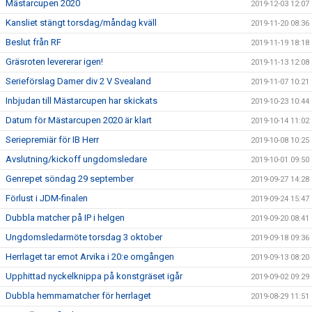
Mästarcupen 2020
2019-12-03 12:07
Kansliet stängt torsdag/måndag kväll
2019-11-20 08:36
Beslut från RF
2019-11-19 18:18
Gräsroten levererar igen!
2019-11-13 12:08
Serieförslag Damer div 2 V Svealand
2019-11-07 10:21
Inbjudan till Mästarcupen har skickats
2019-10-23 10:44
Datum för Mästarcupen 2020 är klart
2019-10-14 11:02
Seriepremiär för IB Herr
2019-10-08 10:25
Avslutning/kickoff ungdomsledare
2019-10-01 09:50
Genrepet söndag 29 september
2019-09-27 14:28
Förlust i JDM-finalen
2019-09-24 15:47
Dubbla matcher på IP i helgen
2019-09-20 08:41
Ungdomsledarmöte torsdag 3 oktober
2019-09-18 09:36
Herrlaget tar emot Arvika i 20:e omgången
2019-09-13 08:20
Upphittad nyckelknippa på konstgräset igår
2019-09-02 09:29
Dubbla hemmamatcher för herrlaget
2019-08-29 11:51