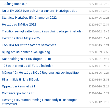
10-åringarnas cup
2022-08-04 13:16
Nu är EM 2022 över och vi har vinnare i Hertzögas tips
2022-08-04 09:40
Startlista Hertzöga EM-Champion 2022
2022-07-06 07:28
Hertzögas EM-tips 2022
2022-06-27 07:34
Traditionsenligt vattenbus på avslutningsdagen i f-skolan
2022-06-22 15:46
Hertzöga BKs EM tips 2022
2022-06-22 13:47
Tack ICA för ett fortsatt bra samarbete
2022-06-15 10:24
Sjung om studentens lyckliga dag
2022-06-09 12:53
Nationaldagen = HBK-dagen 12-18
2022-05-31 14:17
126 barn anmälda till Fotbollsskolan
2022-05-31 14:12
Många från Hertzöga BK på Regionalt utvecklingsläger
2022-05-26 12:24
88 anmälda till Lira Blågult
2022-05-18 08:38
Öppettider kansliet v.21
2022-05-18 08:24
Containrar på Ilanda IP
2022-05-16 13:27
Hertzöga BK startar Damlag i innebandy till säsongen
2022-05-12 11:13
2022/2023