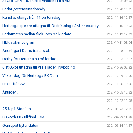
STORT GRATTIS F08 till vinsten i Lilla VM
2021-11-22 08:03
Ledar-/veteraninnebandy
2021-11-20 16:21
Kansliet stängt från 11 på torsdag
2021-11-16 10:57
Hertzöga spelare uttagna till Distriktslags SM Innebandy
2021-11-16 10:53
Ledarmatch mellan flick- och pojkledare
2021-11-12 12:09
HBK söker Julgran
2021-11-11 09:04
Ändringar i Dams tränarstab
2021-11-08 10:59
Derby för Herrarna nu på lördag
2021-11-03 16:17
6 st 06:or uttagna till VFFs läger i Nyköping
2021-10-26 08:22
Vilken dag för Hertzöga BK Dam
2021-10-09 19:00
Enkät från SvFF!
2021-10-06 15:56
Äntligen!
2021-10-05 13:32
2021-10-02 10:05
25 % på Stadium
2021-09-23 12:05
F06 och F07 till final i DM
2021-09-22 11:38
Genrepet byter datum
2021-09-14 14:57