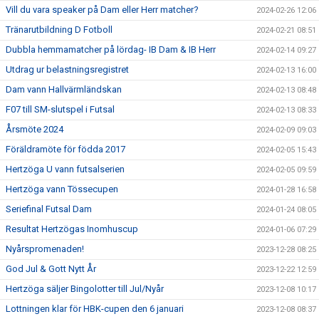
Vill du vara speaker på Dam eller Herr matcher?
2024-02-26 12:06
Tränarutbildning D Fotboll
2024-02-21 08:51
Dubbla hemmamatcher på lördag- IB Dam & IB Herr
2024-02-14 09:27
Utdrag ur belastningsregistret
2024-02-13 16:00
Dam vann Hallvärmländskan
2024-02-13 08:48
F07 till SM-slutspel i Futsal
2024-02-13 08:33
Årsmöte 2024
2024-02-09 09:03
Föräldramöte för födda 2017
2024-02-05 15:43
Hertzöga U vann futsalserien
2024-02-05 09:59
Hertzöga vann Tössecupen
2024-01-28 16:58
Seriefinal Futsal Dam
2024-01-24 08:05
Resultat Hertzögas Inomhuscup
2024-01-06 07:29
Nyårspromenaden!
2023-12-28 08:25
God Jul & Gott Nytt År
2023-12-22 12:59
Hertzöga säljer Bingolotter till Jul/Nyår
2023-12-08 10:17
Lottningen klar för HBK-cupen den 6 januari
2023-12-08 08:37