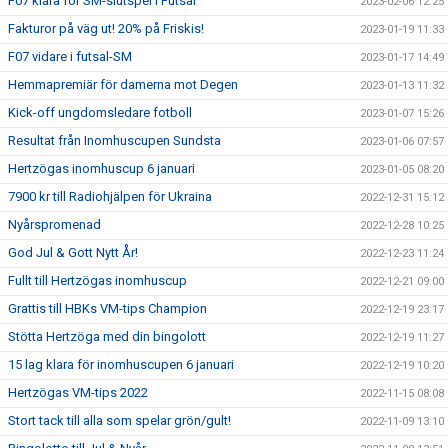
F07 klara för SM-slutspel i Futsal
2023-02-06 12:25
Fakturor på väg ut! 20% på Friskis!
2023-01-19 11:33
F07 vidare i futsal-SM
2023-01-17 14:49
Hemmapremiär för damerna mot Degen
2023-01-13 11:32
Kick-off ungdomsledare fotboll
2023-01-07 15:26
Resultat från Inomhuscupen Sundsta
2023-01-06 07:57
Hertzögas inomhuscup 6 januari
2023-01-05 08:20
7900 kr till Radiohjälpen för Ukraina
2022-12-31 15:12
Nyårspromenad
2022-12-28 10:25
God Jul & Gott Nytt År!
2022-12-23 11:24
Fullt till Hertzögas inomhuscup
2022-12-21 09:00
Grattis till HBKs VM-tips Champion
2022-12-19 23:17
Stötta Hertzöga med din bingolott
2022-12-19 11:27
15 lag klara för inomhuscupen 6 januari
2022-12-19 10:20
Hertzögas VM-tips 2022
2022-11-15 08:08
Stort tack till alla som spelar grön/gult!
2022-11-09 13:10