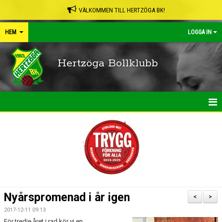
VÄLKOMMEN TILL HERTZÖGA BK!
HEM
LOGGA IN
Hertzöga Bollklubb
HEM
NYHETER
KALENDER
LEDARPÄRMEN
Nyårspromenad i år igen
<
>
SHOP
2017-12-11 09:13
För tredje året i rad kör vi en