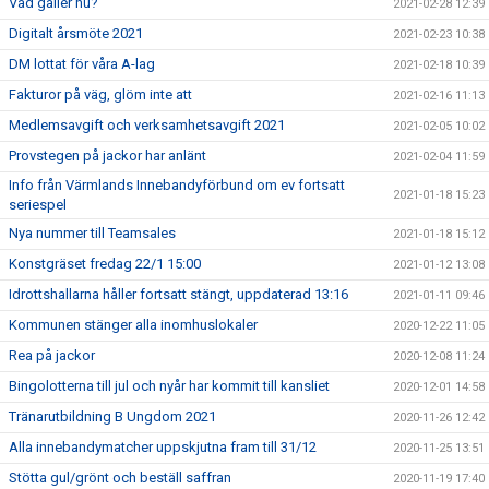
Vad gäller nu?
2021-02-28 12:39
Digitalt årsmöte 2021
2021-02-23 10:38
DM lottat för våra A-lag
2021-02-18 10:39
Fakturor på väg, glöm inte att
2021-02-16 11:13
Medlemsavgift och verksamhetsavgift 2021
2021-02-05 10:02
Provstegen på jackor har anlänt
2021-02-04 11:59
Info från Värmlands Innebandyförbund om ev fortsatt
2021-01-18 15:23
seriespel
Nya nummer till Teamsales
2021-01-18 15:12
Konstgräset fredag 22/1 15:00
2021-01-12 13:08
Idrottshallarna håller fortsatt stängt, uppdaterad 13:16
2021-01-11 09:46
Kommunen stänger alla inomhuslokaler
2020-12-22 11:05
Rea på jackor
2020-12-08 11:24
Bingolotterna till jul och nyår har kommit till kansliet
2020-12-01 14:58
Tränarutbildning B Ungdom 2021
2020-11-26 12:42
Alla innebandymatcher uppskjutna fram till 31/12
2020-11-25 13:51
Stötta gul/grönt och beställ saffran
2020-11-19 17:40