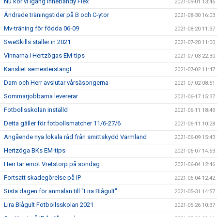
Nu kör vi igång Innebandy Flex
2021-09-01 13:46
Ändrade träningstider på B och C-ytor
2021-08-30 16:03
Mv-träning för födda 06-09
2021-08-20 11:37
SweSkills ställer in 2021
2021-07-20 11:00
Vinnarna i Hertzögas EM-tips
2021-07-03 22:30
Kansliet semesterstängt
2021-07-02 11:47
Dam och Herr avslutar vårsäsongerna
2021-07-02 08:51
Sommarjobbarna levererar
2021-06-17 15:37
Fotbollsskolan inställd
2021-06-11 18:49
Detta gäller för fotbollsmatcher 11/6-27/6
2021-06-11 10:28
Angående nya lokala råd från smittskydd Värmland
2021-06-09 15:43
Hertzöga BKs EM-tips
2021-06-07 14:53
Herr tar emot Vretstorp på söndag
2021-06-04 12:46
Fortsatt skadegörelse på IP
2021-06-04 12:42
Sista dagen för anmälan till "Lira Blågult"
2021-05-31 14:57
Lira Blågult Fotbollsskolan 2021
2021-05-26 10:37