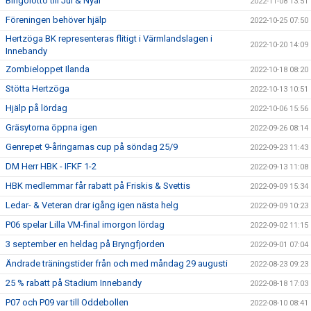
Bingolotto till Jul & Nyår
2022-11-08 13:51
Föreningen behöver hjälp
2022-10-25 07:50
Hertzöga BK representeras flitigt i Värmlandslagen i
2022-10-20 14:09
Innebandy
Zombieloppet Ilanda
2022-10-18 08:20
Stötta Hertzöga
2022-10-13 10:51
Hjälp på lördag
2022-10-06 15:56
Gräsytorna öppna igen
2022-09-26 08:14
Genrepet 9-åringarnas cup på söndag 25/9
2022-09-23 11:43
DM Herr HBK - IFKF 1-2
2022-09-13 11:08
HBK medlemmar får rabatt på Friskis & Svettis
2022-09-09 15:34
Ledar- & Veteran drar igång igen nästa helg
2022-09-09 10:23
P06 spelar Lilla VM-final imorgon lördag
2022-09-02 11:15
3 september en heldag på Bryngfjorden
2022-09-01 07:04
Ändrade träningstider från och med måndag 29 augusti
2022-08-23 09:23
25 % rabatt på Stadium Innebandy
2022-08-18 17:03
P07 och P09 var till Oddebollen
2022-08-10 08:41