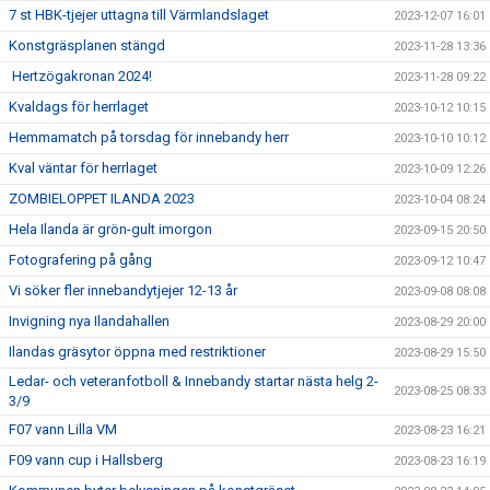
7 st HBK-tjejer uttagna till Värmlandslaget
2023-12-07 16:01
Konstgräsplanen stängd
2023-11-28 13:36
Hertzögakronan 2024!
2023-11-28 09:22
Kvaldags för herrlaget
2023-10-12 10:15
Hemmamatch på torsdag för innebandy herr
2023-10-10 10:12
Kval väntar för herrlaget
2023-10-09 12:26
ZOMBIELOPPET ILANDA 2023
2023-10-04 08:24
Hela Ilanda är grön-gult imorgon
2023-09-15 20:50
Fotografering på gång
2023-09-12 10:47
Vi söker fler innebandytjejer 12-13 år
2023-09-08 08:08
Invigning nya Ilandahallen
2023-08-29 20:00
Ilandas gräsytor öppna med restriktioner
2023-08-29 15:50
Ledar- och veteranfotboll & Innebandy startar nästa helg 2-
2023-08-25 08:33
3/9
F07 vann Lilla VM
2023-08-23 16:21
F09 vann cup i Hallsberg
2023-08-23 16:19