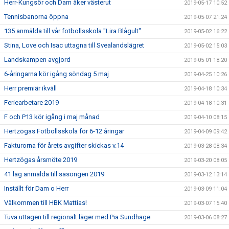
Herr-Kungsör och Dam åker västerut
2019-05-17 10:52
Tennisbanorna öppna
2019-05-07 21:24
135 anmälda till vår fotbollsskola "Lira Blågult"
2019-05-02 16:22
Stina, Love och Isac uttagna till Svealandslägret
2019-05-02 15:03
Landskampen avgjord
2019-05-01 18:20
6-åringarna kör igång söndag 5 maj
2019-04-25 10:26
Herr premiär ikväll
2019-04-18 10:34
Feriearbetare 2019
2019-04-18 10:31
F och P13 kör igång i maj månad
2019-04-10 08:15
Hertzögas Fotbollsskola för 6-12 åringar
2019-04-09 09:42
Fakturorna för årets avgifter skickas v.14
2019-03-28 08:34
Hertzögas årsmöte 2019
2019-03-20 08:05
41 lag anmälda till säsongen 2019
2019-03-12 13:14
Inställt för Dam o Herr
2019-03-09 11:04
Välkommen till HBK Mattias!
2019-03-07 15:40
Tuva uttagen till regionalt läger med Pia Sundhage
2019-03-06 08:27