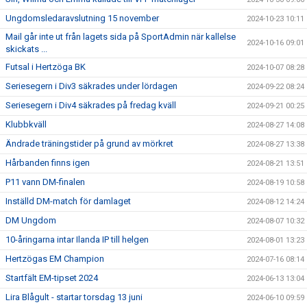
Ungdomsledaravslutning 15 november
2024-10-23 10:11
Mail går inte ut från lagets sida på SportAdmin när kallelse
2024-10-16 09:01
skickats ...
Futsal i Hertzöga BK
2024-10-07 08:28
Seriesegern i Div3 säkrades under lördagen
2024-09-22 08:24
Seriesegern i Div4 säkrades på fredag kväll
2024-09-21 00:25
Klubbkväll
2024-08-27 14:08
Ändrade träningstider på grund av mörkret
2024-08-27 13:38
Hårbanden finns igen
2024-08-21 13:51
P11 vann DM-finalen
2024-08-19 10:58
Inställd DM-match för damlaget
2024-08-12 14:24
DM Ungdom
2024-08-07 10:32
10-åringarna intar Ilanda IP till helgen
2024-08-01 13:23
Hertzögas EM Champion
2024-07-16 08:14
Startfält EM-tipset 2024
2024-06-13 13:04
Lira Blågult - startar torsdag 13 juni
2024-06-10 09:59