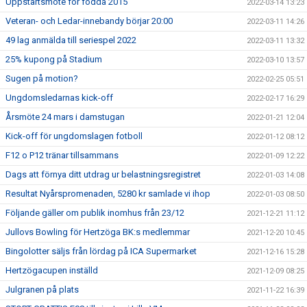
Uppstartsmöte för födda 2015
2022-03-14 13:23
Veteran- och Ledar-innebandy börjar 20:00
2022-03-11 14:26
49 lag anmälda till seriespel 2022
2022-03-11 13:32
25% kupong på Stadium
2022-03-10 13:57
Sugen på motion?
2022-02-25 05:51
Ungdomsledarnas kick-off
2022-02-17 16:29
Årsmöte 24 mars i damstugan
2022-01-21 12:04
Kick-off för ungdomslagen fotboll
2022-01-12 08:12
F12 o P12 tränar tillsammans
2022-01-09 12:22
Dags att förnya ditt utdrag ur belastningsregistret
2022-01-03 14:08
Resultat Nyårspromenaden, 5280 kr samlade vi ihop
2022-01-03 08:50
Följande gäller om publik inomhus från 23/12
2021-12-21 11:12
Jullovs Bowling för Hertzöga BK:s medlemmar
2021-12-20 10:45
Bingolotter säljs från lördag på ICA Supermarket
2021-12-16 15:28
Hertzögacupen inställd
2021-12-09 08:25
Julgranen på plats
2021-11-22 16:39