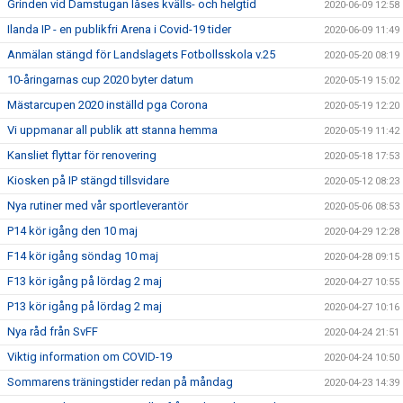
Grinden vid Damstugan låses kvälls- och helgtid
2020-06-09 12:58
Ilanda IP - en publikfri Arena i Covid-19 tider
2020-06-09 11:49
Anmälan stängd för Landslagets Fotbollsskola v.25
2020-05-20 08:19
10-åringarnas cup 2020 byter datum
2020-05-19 15:02
Mästarcupen 2020 inställd pga Corona
2020-05-19 12:20
Vi uppmanar all publik att stanna hemma
2020-05-19 11:42
Kansliet flyttar för renovering
2020-05-18 17:53
Kiosken på IP stängd tillsvidare
2020-05-12 08:23
Nya rutiner med vår sportleverantör
2020-05-06 08:53
P14 kör igång den 10 maj
2020-04-29 12:28
F14 kör igång söndag 10 maj
2020-04-28 09:15
F13 kör igång på lördag 2 maj
2020-04-27 10:55
P13 kör igång på lördag 2 maj
2020-04-27 10:16
Nya råd från SvFF
2020-04-24 21:51
Viktig information om COVID-19
2020-04-24 10:50
Sommarens träningstider redan på måndag
2020-04-23 14:39