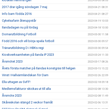
Kiosken hemma igen
2023-05-05 08:05
2017 drar igång söndagen 7 maj
2023-04-21 08:31
Info barn födda 2016
2023-04-21 08:27
Cykelsafarin återuppstår
2023-04-19 10:03
Ilandadagen nu på lördag
2023-04-18 10:00
Domarutbildning Fotboll
2023-03-30 11:58
Född 2016 och vill börja spela fotboll
2023-03-30 09:57
Tränarutbildning D i HBKs regi
2023-03-30 09:54
Kioskverksamheten på Ilanda IP 2023
2023-03-24 11:33
Årsmötet 2023
2023-03-17 08:26
Årets första matcher på Ilandas konstgräs till helgen
2023-03-15 15:22
Vinst I Hallvärmländskan för Dam
2023-02-26 22:09
Ella uttagen av SvFF!
2023-02-18 09:18
Medlemsfakturor skickas ut till alla
2023-02-08 13:30
Årsmöte 2023
2023-02-08 11:49
Skåreskolan stängd 2 veckor framåt
2023-02-06 13:31