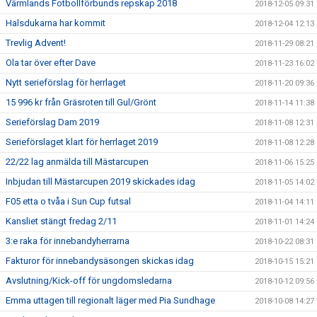
Värmlands Fotbollförbunds repskap 2018
2018-12-05 09:31
Halsdukarna har kommit
2018-12-04 12:13
Trevlig Advent!
2018-11-29 08:21
Ola tar över efter Dave
2018-11-23 16:02
Nytt serieförslag för herrlaget
2018-11-20 09:36
15 996 kr från Gräsroten till Gul/Grönt
2018-11-14 11:38
Serieförslag Dam 2019
2018-11-08 12:31
Serieförslaget klart för herrlaget 2019
2018-11-08 12:28
22/22 lag anmälda till Mästarcupen
2018-11-06 15:25
Inbjudan till Mästarcupen 2019 skickades idag
2018-11-05 14:02
F05 etta o tvåa i Sun Cup futsal
2018-11-04 14:11
Kansliet stängt fredag 2/11
2018-11-01 14:24
3:e raka för innebandyherrarna
2018-10-22 08:31
Fakturor för innebandysäsongen skickas idag
2018-10-15 15:21
Avslutning/Kick-off för ungdomsledarna
2018-10-12 09:56
Emma uttagen till regionalt läger med Pia Sundhage
2018-10-08 14:27