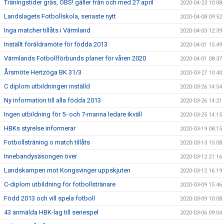
Träningstider gräs, OBS! gäller från och med 27 april
2020-04-23 10:08
Landslagets Fotbollskola, senaste nytt
2020-04-08 09:52
Inga matcher tillåts i Värmland
2020-04-03 12:39
Inställt föräldramöte för födda 2013
2020-04-01 15:49
Värmlands Fotbollförbunds planer för våren 2020
2020-04-01 08:37
Årsmöte Hertzöga BK 31/3
2020-03-27 10:40
C diplom utbildningen inställd
2020-03-26 14:54
Ny information till alla födda 2013
2020-03-26 14:21
Ingen utbildning för 5- och 7-manna ledare ikväll
2020-03-25 14:15
HBKs styrelse informerar
2020-03-19 08:15
Fotbollsträning o match tillåts
2020-03-13 15:08
Innebandysäsongen över
2020-03-12 21:16
Landskampen mot Kongsvinger uppskjuten
2020-03-12 16:19
C-diplom utbildning för fotbollstränare
2020-03-09 15:46
Född 2013 och vill spela fotboll
2020-03-09 10:08
43 anmälda HBK-lag till seriespel
2020-03-06 09:04