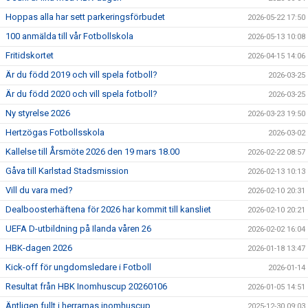
Hoppas alla har sett parkeringsförbudet
2026-05-22 17:50
100 anmälda till vår Fotbollskola
2026-05-13 10:08
Fritidskortet
2026-04-15 14:06
Är du född 2019 och vill spela fotboll?
2026-03-25
Är du född 2020 och vill spela fotboll?
2026-03-25
Ny styrelse 2026
2026-03-23 19:50
Hertzögas Fotbollsskola
2026-03-02
Kallelse till Årsmöte 2026 den 19 mars 18.00
2026-02-22 08:57
Gåva till Karlstad Stadsmission
2026-02-13 10:13
Vill du vara med?
2026-02-10 20:31
Dealboosterhäftena för 2026 har kommit till kansliet
2026-02-10 20:21
UEFA D-utbildning på Ilanda våren 26
2026-02-02 16:04
HBK-dagen 2026
2026-01-18 13:47
Kick-off för ungdomsledare i Fotboll
2026-01-14
Resultat från HBK Inomhuscup 20260106
2026-01-05 14:51
Äntligen fullt i herrarnas inomhuscup
2025-12-30 09:03