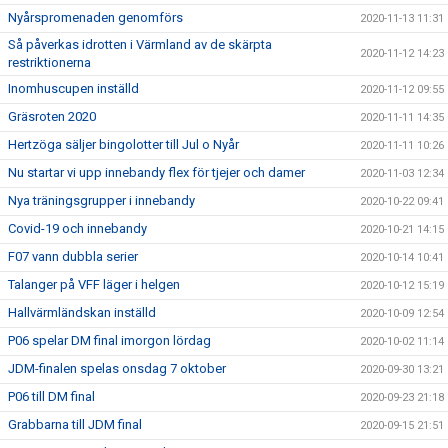
Nyårspromenaden genomförs
2020-11-13 11:31
Så påverkas idrotten i Värmland av de skärpta
2020-11-12 14:23
restriktionerna
Inomhuscupen inställd
2020-11-12 09:55
Gräsroten 2020
2020-11-11 14:35
Hertzöga säljer bingolotter till Jul o Nyår
2020-11-11 10:26
Nu startar vi upp innebandy flex för tjejer och damer
2020-11-03 12:34
Nya träningsgrupper i innebandy
2020-10-22 09:41
Covid-19 och innebandy
2020-10-21 14:15
F07 vann dubbla serier
2020-10-14 10:41
Talanger på VFF läger i helgen
2020-10-12 15:19
Hallvärmländskan inställd
2020-10-09 12:54
P06 spelar DM final imorgon lördag
2020-10-02 11:14
JDM-finalen spelas onsdag 7 oktober
2020-09-30 13:21
P06 till DM final
2020-09-23 21:18
Grabbarna till JDM final
2020-09-15 21:51