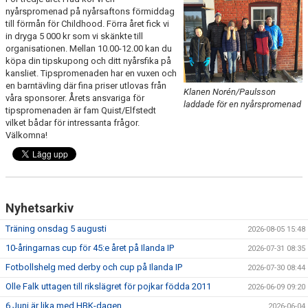
FRISPARKEN
nyårspromenad på nyårsaftons förmiddag
till förmån för Childhood. Förra året fick vi
in dryga 5 000 kr som vi skänkte till
BLI MEDLEM
organisationen. Mellan 10.00-12.00 kan du
köpa din tipskupong och ditt nyårsfika på
MATCHER
kansliet. Tipspromenaden har en vuxen och
en barntävling där fina priser utlovas från
Klanen Norén/Paulsson
våra sponsorer. Årets ansvariga för
KONTAKTER & LAG
laddade för en nyårspromenad
tipspromenaden är fam Quist/Elfstedt
vilket bådar för intressanta frågor.
FÖRENINGSDOKUMENT_GAMLA
Välkomna!
SPONSORER
FÖRENINGSDOKUMENT
Nyhetsarkiv
Träning onsdag 5 augusti
2026-08-05 15:48
10-åringarnas cup för 45:e året på Ilanda IP
2026-07-31 08:35
Fotbollshelg med derby och cup på Ilanda IP
2026-07-30 08:44
Olle Falk uttagen till rikslägret för pojkar födda 2011
2026-06-09 09:20
6 Juni är lika med HBK-dagen
2026-06-04