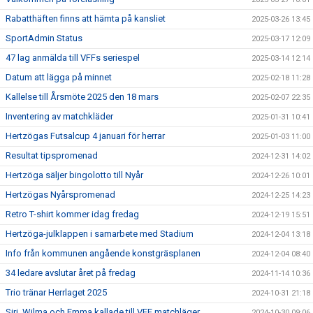
Rabatthäften finns att hämta på kansliet
2025-03-26 13:45
SportAdmin Status
2025-03-17 12:09
47 lag anmälda till VFFs seriespel
2025-03-14 12:14
Datum att lägga på minnet
2025-02-18 11:28
Kallelse till Årsmöte 2025 den 18 mars
2025-02-07 22:35
Inventering av matchkläder
2025-01-31 10:41
Hertzögas Futsalcup 4 januari för herrar
2025-01-03 11:00
Resultat tipspromenad
2024-12-31 14:02
Hertzöga säljer bingolotto till Nyår
2024-12-26 10:01
Hertzögas Nyårspromenad
2024-12-25 14:23
Retro T-shirt kommer idag fredag
2024-12-19 15:51
Hertzöga-julklappen i samarbete med Stadium
2024-12-04 13:18
Info från kommunen angående konstgräsplanen
2024-12-04 08:40
34 ledare avslutar året på fredag
2024-11-14 10:36
Trio tränar Herrlaget 2025
2024-10-31 21:18
Siri, Wilma och Emma kallade till VFF matchläger
2024-10-30 09:06