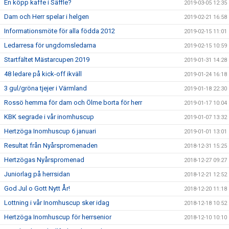
En köpp kaffe i Säffle?
2019-03-05 12:35
Dam och Herr spelar i helgen
2019-02-21 16:58
Informationsmöte för alla födda 2012
2019-02-15 11:01
Ledarresa för ungdomsledarna
2019-02-15 10:59
Startfältet Mästarcupen 2019
2019-01-31 14:28
48 ledare på kick-off ikväll
2019-01-24 16:18
3 gul/gröna tjejer i Värmland
2019-01-18 22:30
Rossö hemma för dam och Ölme borta för herr
2019-01-17 10:04
KBK segrade i vår inomhuscup
2019-01-07 13:32
Hertzöga Inomhuscup 6 januari
2019-01-01 13:01
Resultat från Nyårspromenaden
2018-12-31 15:25
Hertzögas Nyårspromenad
2018-12-27 09:27
Juniorlag på herrsidan
2018-12-21 12:52
God Jul o Gott Nytt År!
2018-12-20 11:18
Lottning i vår Inomhuscup sker idag
2018-12-18 10:52
Hertzöga Inomhuscup för herrsenior
2018-12-10 10:10