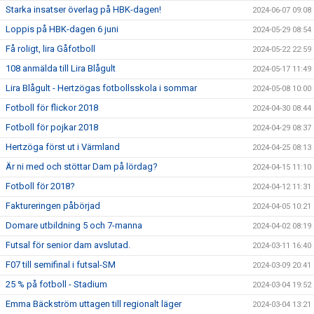
Starka insatser överlag på HBK-dagen!
2024-06-07 09:08
Loppis på HBK-dagen 6 juni
2024-05-29 08:54
Få roligt, lira Gåfotboll
2024-05-22 22:59
108 anmälda till Lira Blågult
2024-05-17 11:49
Lira Blågult - Hertzögas fotbollsskola i sommar
2024-05-08 10:00
Fotboll för flickor 2018
2024-04-30 08:44
Fotboll för pojkar 2018
2024-04-29 08:37
Hertzöga först ut i Värmland
2024-04-25 08:13
Är ni med och stöttar Dam på lördag?
2024-04-15 11:10
Fotboll för 2018?
2024-04-12 11:31
Faktureringen påbörjad
2024-04-05 10:21
Domare utbildning 5 och 7-manna
2024-04-02 08:19
Futsal för senior dam avslutad.
2024-03-11 16:40
F07 till semifinal i futsal-SM
2024-03-09 20:41
25 % på fotboll - Stadium
2024-03-04 19:52
Emma Bäckström uttagen till regionalt läger
2024-03-04 13:21