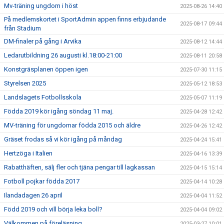
Mv-träning ungdom i höst
2025-08-26 14:40
På medlemskortet i SportAdmin appen finns erbjudande
2025-08-17 09:44
från Stadium
DM-finaler på gång i Arvika
2025-08-12 14:44
Ledarutbildning 26 augusti kl.18:00-21:00
2025-08-11 20:58
Konstgräsplanen öppen igen
2025-07-30 11:15
Styrelsen 2025
2025-05-12 18:53
Landslagets Fotbollsskola
2025-05-07 11:19
Födda 2019 kör igång söndag 11 maj.
2025-04-28 12:42
MV-träning för ungdomar födda 2015 och äldre
2025-04-26 12:42
Gräset frodas så vi kör igång på måndag
2025-04-24 15:41
Hertzöga i Italien
2025-04-16 13:39
Rabatthäften, sälj fler och tjäna pengar till lagkassan
2025-04-15 15:14
Fotboll pojkar födda 2017
2025-04-14 10:28
Ilandadagen 26 april
2025-04-04 11:52
Född 2019 och vill börja leka boll?
2025-04-04 09:02
Välkommen på föreläsning
2025-03-27 10:01