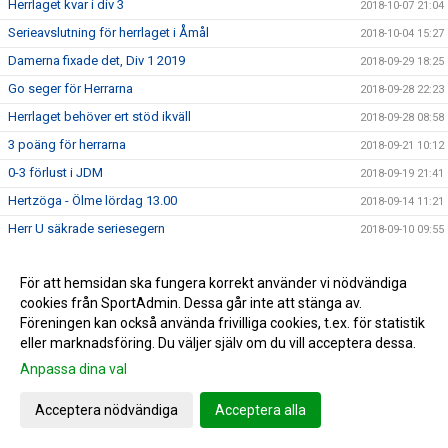
Herrlaget kvar i div 3
2018-10-07 21:04
Serieavslutning för herrlaget i Åmål
2018-10-04 15:27
Damerna fixade det, Div 1 2019
2018-09-29 18:25
Go seger för Herrarna
2018-09-28 22:23
Herrlaget behöver ert stöd ikväll
2018-09-28 08:58
3 poäng för herrarna
2018-09-21 10:12
0-3 förlust i JDM
2018-09-19 21:41
Hertzöga - Ölme lördag 13.00
2018-09-14 11:21
Herr U säkrade seriesegern
2018-09-10 09:55
Adolfsberg - Hertzöga 1-3
2018-09-08 13:48
För att hemsidan ska fungera korrekt använder vi nödvändiga
Daves grabbar åker till Adolfsberg
2018-09-07 08:42
cookies från SportAdmin. Dessa går inte att stänga av.
JDM-final för våra tjejer
2018-09-05 14:56
Föreningen kan också använda frivilliga cookies, t.ex. för statistik
Ödesmatch för herrlaget
eller marknadsföring. Du väljer själv om du vill acceptera dessa.
2018-08-31 12:48
Pontus Johansson och Maria Busk inspirerar
Anpassa dina val
2018-08-28 12:22
Utlottade priser från Målkronan
2018-08-20 08:33
Acceptera nödvändiga
Acceptera alla
Tung förlust för herrlaget mot FF
2018-08-18 15:00