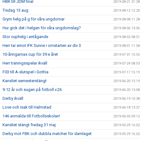
HBK till JDM final
2019-08-21 21:28
Tisdag 13 aug
2019-08-12 12:20
Grym helg på g för våra ungdomar
2019-08-08 11:28
Hur gick det i helgen för våra ungdomslag?
2019-08-06 13:06
Stor cuphelg i antågande
2019-08-02 08:51
Herr tar emot IFK Sunne i omstarten av div 3
2019-08-01 11:58
10-åringarnas cup för 39:e året
2019-07-31 15:55
Herr träningsspelar ikväll
2019-07-24 08:53
F03 till A-slutspel i Gothia
2019-07-17 15:19
Kansliet semesterstängt
2019-06-20 15:19
9-12 år och sugen på fotboll v.26
2019-06-20 13:08
Derby ikväll
2019-06-19 10:38
Love och Isak till Halmstad
2019-06-18 13:37
146 anmälda till Fotbollsskolan!
2019-06-05 09:12
Kansliet stängt fredag 31 maj
2019-05-29 16:02
Derby mot FBK och dubbla matcher för damlaget
2019-05-29 16:02