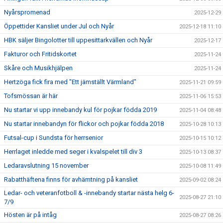
Nyårspromenad
2025-12-29
Öppettider Kansliet under Jul och Nyår
2025-12-18 11:10
HBK säljer Bingolotter till uppesittarkvällen och Nyår
2025-12-17
Fakturor och Fritidskortet
2025-11-24
Skåre och Musikhjälpen
2025-11-24
Hertzöga fick fira med "Ett jämställt Värmland"
2025-11-21 09:59
Tofsmössan är här
2025-11-06 15:53
Nu startar vi upp innebandy kul för pojkar födda 2019
2025-11-04 08:48
Nu startar innebandyn för flickor och pojkar födda 2018
2025-10-28 10:13
Futsal-cup i Sundsta för herrsenior
2025-10-15 10:12
Herrlaget inledde med seger i kvalspelet till div 3
2025-10-13 08:37
Ledaravslutning 15 november
2025-10-08 11:49
Rabatthäftena finns för avhämtning på kansliet
2025-09-02 08:24
Ledar- och veteranfotboll & -innebandy startar nästa helg 6-
2025-08-27 21:10
7/9
Hösten är på intåg
2025-08-27 08:26