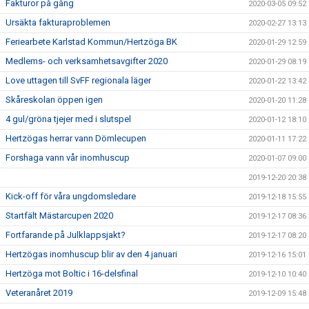
Fakturor på gång
2020-03-05 09:52
Ursäkta fakturaproblemen
2020-02-27 13:13
Feriearbete Karlstad Kommun/Hertzöga BK
2020-01-29 12:59
Medlems- och verksamhetsavgifter 2020
2020-01-29 08:19
Love uttagen till SvFF regionala läger
2020-01-22 13:42
Skåreskolan öppen igen
2020-01-20 11:28
4 gul/gröna tjejer med i slutspel
2020-01-12 18:10
Hertzögas herrar vann Dömlecupen
2020-01-11 17:22
Forshaga vann vår inomhuscup
2020-01-07 09:00
2019-12-20 20:38
Kick-off för våra ungdomsledare
2019-12-18 15:55
Startfält Mästarcupen 2020
2019-12-17 08:36
Fortfarande på Julklappsjakt?
2019-12-17 08:20
Hertzögas inomhuscup blir av den 4 januari
2019-12-16 15:01
Hertzöga mot Boltic i 16-delsfinal
2019-12-10 10:40
Veteranåret 2019
2019-12-09 15:48