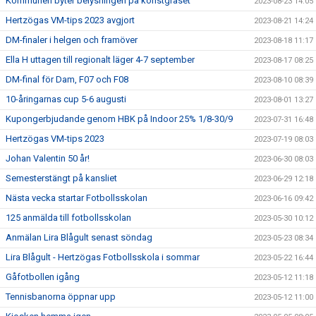
Kommunen byter belysningen på konstgräset
2023-08-23 14:05
Hertzögas VM-tips 2023 avgjort
2023-08-21 14:24
DM-finaler i helgen och framöver
2023-08-18 11:17
Ella H uttagen till regionalt läger 4-7 september
2023-08-17 08:25
DM-final för Dam, F07 och F08
2023-08-10 08:39
10-åringarnas cup 5-6 augusti
2023-08-01 13:27
Kupongerbjudande genom HBK på Indoor 25% 1/8-30/9
2023-07-31 16:48
Hertzögas VM-tips 2023
2023-07-19 08:03
Johan Valentin 50 år!
2023-06-30 08:03
Semesterstängt på kansliet
2023-06-29 12:18
Nästa vecka startar Fotbollsskolan
2023-06-16 09:42
125 anmälda till fotbollsskolan
2023-05-30 10:12
Anmälan Lira Blågult senast söndag
2023-05-23 08:34
Lira Blågult - Hertzögas Fotbollsskola i sommar
2023-05-22 16:44
Gåfotbollen igång
2023-05-12 11:18
Tennisbanorna öppnar upp
2023-05-12 11:00