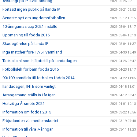
Avstängt på IP ikväll onsdag
2021-05-26 09:11
Fortsatt ingen publik på Ilanda IP
2021-05-21 06:52
Senaste nytt om ungdomsfotbollen
2021-05-12 15:15
10-åringarnas cup 2021 inställd
2021-05-04 13:17
Uppmaning till födda 2015
2021-05-04 13:13
Skadegörelse på Ilanda IP
2021-05-04 11:37
Inga matcher före 17/5 i Värmland
2021-04-30 13:49
Tack alla ni som hjälpte till på Ilandadagen
2021-04-26 08:47
Fotbollslek för barn födda 2015
2021-04-23 11:17
90/109 anmälda till fotbollen födda 2014
2021-04-22 11:05
Ilandadagen, INTE som vanligt
2021-04-18 11:01
Arrangemang ställs in i år igen
2021-04-12 08:47
Hertzöga Årsmöte 2021
2021-04-01 10:13
Information om födda 2015
2021-03-22 15:56
Erbjudanden via medlemskortet
2021-03-19 07:48
Information till våra 7-åringar
2021-03-11 11:23