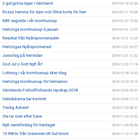
3 gul/gröna tjejer i Värmland
2019-01-18 22:30
Rossö hemma för dam och Ölme borta för herr
2019-01-17 10:04
KBK segrade i vår inomhuscup
2019-01-07 13:32
Hertzöga Inomhuscup 6 januari
2019-01-01 13:01
Resultat från Nyårspromenaden
2018-12-31 15:25
Hertzögas Nyårspromenad
2018-12-27 09:27
Juniorlag på herrsidan
2018-12-21 12:52
God Jul o Gott Nytt År!
2018-12-20 11:18
Lottning i vår Inomhuscup sker idag
2018-12-18 10:52
Hertzöga Inomhuscup för herrsenior
2018-12-10 10:10
Värmlands Fotbollförbunds repskap 2018
2018-12-05 09:31
Halsdukarna har kommit
2018-12-04 12:13
Trevlig Advent!
2018-11-29 08:21
Ola tar över efter Dave
2018-11-23 16:02
Nytt serieförslag för herrlaget
2018-11-20 09:36
15 996 kr från Gräsroten till Gul/Grönt
2018-11-14 11:38