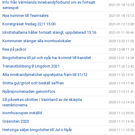
Info från Värmlands Innebandyförbund om ev fortsatt
2021-01-18 15:23
seriespel
Nya nummer till Teamsales
2021-01-18 15:12
Konstgräset fredag 22/1 15:00
2021-01-12 13:08
Idrottshallarna håller fortsatt stängt, uppdaterad 13:16
2021-01-11 09:46
Kommunen stänger alla inomhuslokaler
2020-12-22 11:05
Rea på jackor
2020-12-08 11:24
Bingolotterna till jul och nyår har kommit till kansliet
2020-12-01 14:58
Tränarutbildning B Ungdom 2021
2020-11-26 12:42
Alla innebandymatcher uppskjutna fram till 31/12
2020-11-25 13:51
Stötta gul/grönt och beställ saffran
2020-11-19 17:40
Nyårspromenaden genomförs
2020-11-13 11:31
Så påverkas idrotten i Värmland av de skärpta
2020-11-12 14:23
restriktionerna
Inomhuscupen inställd
2020-11-12 09:55
Gräsroten 2020
2020-11-11 14:35
Hertzöga säljer bingolotter till Jul o Nyår
2020-11-11 10:26