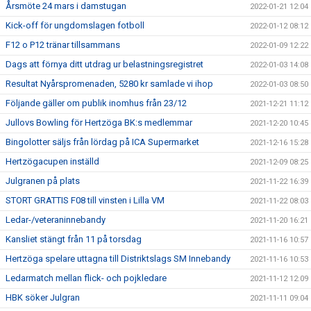
Årsmöte 24 mars i damstugan
2022-01-21 12:04
Kick-off för ungdomslagen fotboll
2022-01-12 08:12
F12 o P12 tränar tillsammans
2022-01-09 12:22
Dags att förnya ditt utdrag ur belastningsregistret
2022-01-03 14:08
Resultat Nyårspromenaden, 5280 kr samlade vi ihop
2022-01-03 08:50
Följande gäller om publik inomhus från 23/12
2021-12-21 11:12
Jullovs Bowling för Hertzöga BK:s medlemmar
2021-12-20 10:45
Bingolotter säljs från lördag på ICA Supermarket
2021-12-16 15:28
Hertzögacupen inställd
2021-12-09 08:25
Julgranen på plats
2021-11-22 16:39
STORT GRATTIS F08 till vinsten i Lilla VM
2021-11-22 08:03
Ledar-/veteraninnebandy
2021-11-20 16:21
Kansliet stängt från 11 på torsdag
2021-11-16 10:57
Hertzöga spelare uttagna till Distriktslags SM Innebandy
2021-11-16 10:53
Ledarmatch mellan flick- och pojkledare
2021-11-12 12:09
HBK söker Julgran
2021-11-11 09:04