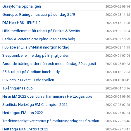
Gräsytorna öppna igen
2022-09-26 08:14
Genrepet 9-åringarnas cup på söndag 25/9
2022-09-23 11:43
DM Herr HBK - IFKF 1-2
2022-09-13 11:08
HBK medlemmar får rabatt på Friskis & Svettis
2022-09-09 15:34
Ledar- & Veteran drar igång igen nästa helg
2022-09-09 10:23
P06 spelar Lilla VM-final imorgon lördag
2022-09-02 11:15
3 september en heldag på Bryngfjorden
2022-09-01 07:04
Ändrade träningstider från och med måndag 29 augusti
2022-08-23 09:23
25 % rabatt på Stadium Innebandy
2022-08-18 17:03
P07 och P09 var till Oddebollen
2022-08-10 08:41
10-åringarnas cup
2022-08-04 13:16
Nu är EM 2022 över och vi har vinnare i Hertzögas tips
2022-08-04 09:40
Startlista Hertzöga EM-Champion 2022
2022-07-06 07:28
Hertzögas EM-tips 2022
2022-06-27 07:34
Traditionsenligt vattenbus på avslutningsdagen i f-skolan
2022-06-22 15:46
Hertzöga BKs EM tips 2022
2022-06-22 13:47