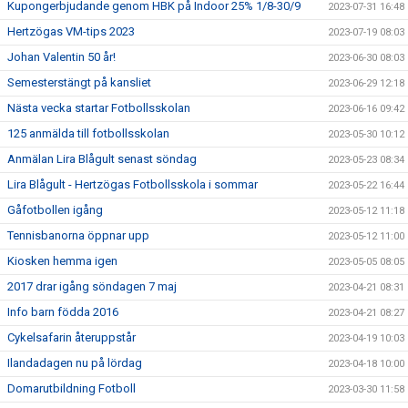
Kupongerbjudande genom HBK på Indoor 25% 1/8-30/9
2023-07-31 16:48
Hertzögas VM-tips 2023
2023-07-19 08:03
Johan Valentin 50 år!
2023-06-30 08:03
Semesterstängt på kansliet
2023-06-29 12:18
Nästa vecka startar Fotbollsskolan
2023-06-16 09:42
125 anmälda till fotbollsskolan
2023-05-30 10:12
Anmälan Lira Blågult senast söndag
2023-05-23 08:34
Lira Blågult - Hertzögas Fotbollsskola i sommar
2023-05-22 16:44
Gåfotbollen igång
2023-05-12 11:18
Tennisbanorna öppnar upp
2023-05-12 11:00
Kiosken hemma igen
2023-05-05 08:05
2017 drar igång söndagen 7 maj
2023-04-21 08:31
Info barn födda 2016
2023-04-21 08:27
Cykelsafarin återuppstår
2023-04-19 10:03
Ilandadagen nu på lördag
2023-04-18 10:00
Domarutbildning Fotboll
2023-03-30 11:58