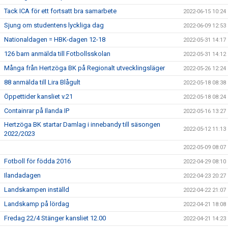
Tack ICA för ett fortsatt bra samarbete
2022-06-15 10:24
Sjung om studentens lyckliga dag
2022-06-09 12:53
Nationaldagen = HBK-dagen 12-18
2022-05-31 14:17
126 barn anmälda till Fotbollsskolan
2022-05-31 14:12
Många från Hertzöga BK på Regionalt utvecklingsläger
2022-05-26 12:24
88 anmälda till Lira Blågult
2022-05-18 08:38
Öppettider kansliet v.21
2022-05-18 08:24
Containrar på Ilanda IP
2022-05-16 13:27
Hertzöga BK startar Damlag i innebandy till säsongen
2022-05-12 11:13
2022/2023
2022-05-09 08:07
Fotboll för födda 2016
2022-04-29 08:10
Ilandadagen
2022-04-23 20:27
Landskampen inställd
2022-04-22 21:07
Landskamp på lördag
2022-04-21 18:08
Fredag 22/4 Stänger kansliet 12.00
2022-04-21 14:23