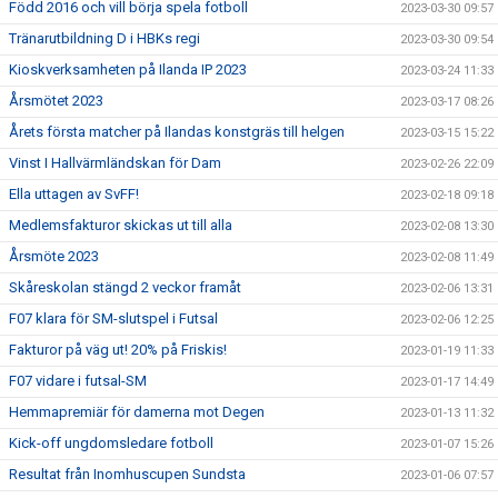
Född 2016 och vill börja spela fotboll
2023-03-30 09:57
Tränarutbildning D i HBKs regi
2023-03-30 09:54
Kioskverksamheten på Ilanda IP 2023
2023-03-24 11:33
Årsmötet 2023
2023-03-17 08:26
Årets första matcher på Ilandas konstgräs till helgen
2023-03-15 15:22
Vinst I Hallvärmländskan för Dam
2023-02-26 22:09
Ella uttagen av SvFF!
2023-02-18 09:18
Medlemsfakturor skickas ut till alla
2023-02-08 13:30
Årsmöte 2023
2023-02-08 11:49
Skåreskolan stängd 2 veckor framåt
2023-02-06 13:31
F07 klara för SM-slutspel i Futsal
2023-02-06 12:25
Fakturor på väg ut! 20% på Friskis!
2023-01-19 11:33
F07 vidare i futsal-SM
2023-01-17 14:49
Hemmapremiär för damerna mot Degen
2023-01-13 11:32
Kick-off ungdomsledare fotboll
2023-01-07 15:26
Resultat från Inomhuscupen Sundsta
2023-01-06 07:57