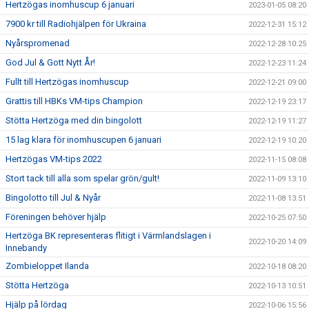
Hertzögas inomhuscup 6 januari
2023-01-05 08:20
7900 kr till Radiohjälpen för Ukraina
2022-12-31 15:12
Nyårspromenad
2022-12-28 10:25
God Jul & Gott Nytt År!
2022-12-23 11:24
Fullt till Hertzögas inomhuscup
2022-12-21 09:00
Grattis till HBKs VM-tips Champion
2022-12-19 23:17
Stötta Hertzöga med din bingolott
2022-12-19 11:27
15 lag klara för inomhuscupen 6 januari
2022-12-19 10:20
Hertzögas VM-tips 2022
2022-11-15 08:08
Stort tack till alla som spelar grön/gult!
2022-11-09 13:10
Bingolotto till Jul & Nyår
2022-11-08 13:51
Föreningen behöver hjälp
2022-10-25 07:50
Hertzöga BK representeras flitigt i Värmlandslagen i
2022-10-20 14:09
Innebandy
Zombieloppet Ilanda
2022-10-18 08:20
Stötta Hertzöga
2022-10-13 10:51
Hjälp på lördag
2022-10-06 15:56