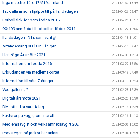
Inga matcher före 17/5 i Värmland
2021-04-30 13:49
Tack alla ni som hjälpte till på Ilandadagen
2021-04-26 08:47
Fotbollslek för barn födda 2015
2021-04-23 11:17
90/109 anmälda till fotbollen födda 2014
2021-04-22 11:05
Ilandadagen, INTE som vanligt
2021-04-18 11:01
Arrangemang ställs in i år igen
2021-04-12 08:47
Hertzöga Årsmöte 2021
2021-04-01 10:13
Information om födda 2015
2021-03-22 15:56
Erbjudanden via medlemskortet
2021-03-19 07:48
Information till våra 7-åringar
2021-03-11 11:23
Vad gäller nu?
2021-02-28 12:39
Digitalt årsmöte 2021
2021-02-23 10:38
DM lottat för våra A-lag
2021-02-18 10:39
Fakturor på väg, glöm inte att
2021-02-16 11:13
Medlemsavgift och verksamhetsavgift 2021
2021-02-05 10:02
Provstegen på jackor har anlänt
2021-02-04 11:59