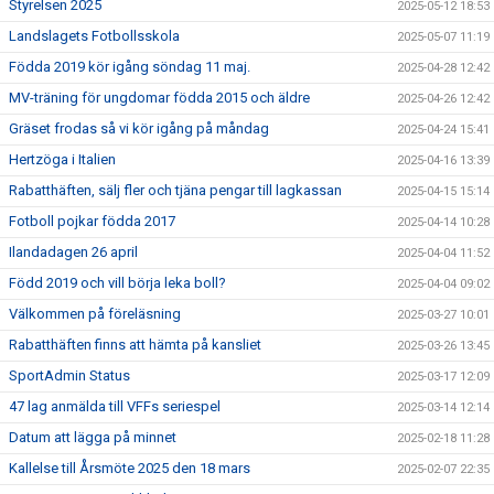
Styrelsen 2025
2025-05-12 18:53
Landslagets Fotbollsskola
2025-05-07 11:19
Födda 2019 kör igång söndag 11 maj.
2025-04-28 12:42
MV-träning för ungdomar födda 2015 och äldre
2025-04-26 12:42
Gräset frodas så vi kör igång på måndag
2025-04-24 15:41
Hertzöga i Italien
2025-04-16 13:39
Rabatthäften, sälj fler och tjäna pengar till lagkassan
2025-04-15 15:14
Fotboll pojkar födda 2017
2025-04-14 10:28
Ilandadagen 26 april
2025-04-04 11:52
Född 2019 och vill börja leka boll?
2025-04-04 09:02
Välkommen på föreläsning
2025-03-27 10:01
Rabatthäften finns att hämta på kansliet
2025-03-26 13:45
SportAdmin Status
2025-03-17 12:09
47 lag anmälda till VFFs seriespel
2025-03-14 12:14
Datum att lägga på minnet
2025-02-18 11:28
Kallelse till Årsmöte 2025 den 18 mars
2025-02-07 22:35