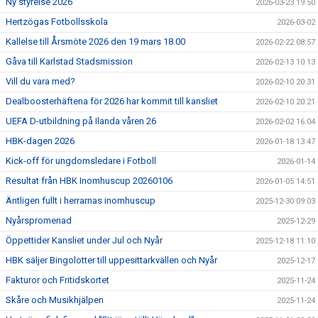
Ny styrelse 2026
2026-03-23 19:50
Hertzögas Fotbollsskola
2026-03-02
Kallelse till Årsmöte 2026 den 19 mars 18.00
2026-02-22 08:57
Gåva till Karlstad Stadsmission
2026-02-13 10:13
Vill du vara med?
2026-02-10 20:31
Dealboosterhäftena för 2026 har kommit till kansliet
2026-02-10 20:21
UEFA D-utbildning på Ilanda våren 26
2026-02-02 16:04
HBK-dagen 2026
2026-01-18 13:47
Kick-off för ungdomsledare i Fotboll
2026-01-14
Resultat från HBK Inomhuscup 20260106
2026-01-05 14:51
Äntligen fullt i herrarnas inomhuscup
2025-12-30 09:03
Nyårspromenad
2025-12-29
Öppettider Kansliet under Jul och Nyår
2025-12-18 11:10
HBK säljer Bingolotter till uppesittarkvällen och Nyår
2025-12-17
Fakturor och Fritidskortet
2025-11-24
Skåre och Musikhjälpen
2025-11-24