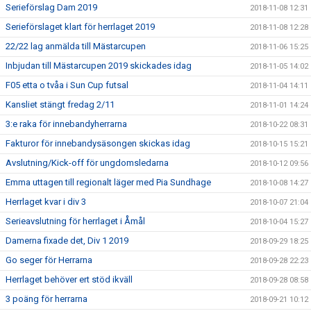
Serieförslag Dam 2019
2018-11-08 12:31
Serieförslaget klart för herrlaget 2019
2018-11-08 12:28
22/22 lag anmälda till Mästarcupen
2018-11-06 15:25
Inbjudan till Mästarcupen 2019 skickades idag
2018-11-05 14:02
F05 etta o tvåa i Sun Cup futsal
2018-11-04 14:11
Kansliet stängt fredag 2/11
2018-11-01 14:24
3:e raka för innebandyherrarna
2018-10-22 08:31
Fakturor för innebandysäsongen skickas idag
2018-10-15 15:21
Avslutning/Kick-off för ungdomsledarna
2018-10-12 09:56
Emma uttagen till regionalt läger med Pia Sundhage
2018-10-08 14:27
Herrlaget kvar i div 3
2018-10-07 21:04
Serieavslutning för herrlaget i Åmål
2018-10-04 15:27
Damerna fixade det, Div 1 2019
2018-09-29 18:25
Go seger för Herrarna
2018-09-28 22:23
Herrlaget behöver ert stöd ikväll
2018-09-28 08:58
3 poäng för herrarna
2018-09-21 10:12