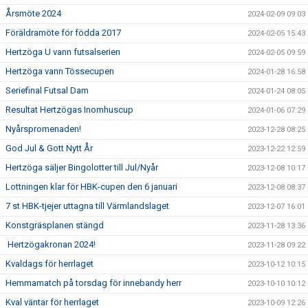
Årsmöte 2024
2024-02-09 09:03
Föräldramöte för födda 2017
2024-02-05 15:43
Hertzöga U vann futsalserien
2024-02-05 09:59
Hertzöga vann Tössecupen
2024-01-28 16:58
Seriefinal Futsal Dam
2024-01-24 08:05
Resultat Hertzögas Inomhuscup
2024-01-06 07:29
Nyårspromenaden!
2023-12-28 08:25
God Jul & Gott Nytt År
2023-12-22 12:59
Hertzöga säljer Bingolotter till Jul/Nyår
2023-12-08 10:17
Lottningen klar för HBK-cupen den 6 januari
2023-12-08 08:37
7 st HBK-tjejer uttagna till Värmlandslaget
2023-12-07 16:01
Konstgräsplanen stängd
2023-11-28 13:36
Hertzögakronan 2024!
2023-11-28 09:22
Kvaldags för herrlaget
2023-10-12 10:15
Hemmamatch på torsdag för innebandy herr
2023-10-10 10:12
Kval väntar för herrlaget
2023-10-09 12:26