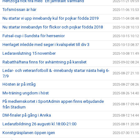
Hertzöga fick fira med "Ett jämställt Värmland"
2025-11-21 09:59
Tofsmössan är här
2025-11-06 15:53
Nu startar vi upp innebandy kul för pojkar födda 2019
2025-11-04 08:48
Nu startar innebandyn för flickor och pojkar födda 2018
2025-10-28 10:13
Futsal-cup i Sundsta för herrsenior
2025-10-15 10:12
Herrlaget inledde med seger i kvalspelet till div 3
2025-10-13 08:37
Ledaravslutning 15 november
2025-10-08 11:49
Rabatthäftena finns för avhämtning på kansliet
2025-09-02 08:24
Ledar- och veteranfotboll & -innebandy startar nästa helg 6-
2025-08-27 21:10
7/9
Hösten är på intåg
2025-08-27 08:26
Mv-träning ungdom i höst
2025-08-26 14:40
På medlemskortet i SportAdmin appen finns erbjudande
2025-08-17 09:44
från Stadium
DM-finaler på gång i Arvika
2025-08-12 14:44
Ledarutbildning 26 augusti kl.18:00-21:00
2025-08-11 20:58
Konstgräsplanen öppen igen
2025-07-30 11:15