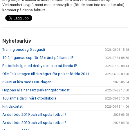
FRISPARKEN
Verksamhetsavgift samt medlemsavgifter (för de som inte redan betalat)
kommer på denna faktura.
BLI MEDLEM
MATCHER
Nyhetsarkiv
KONTAKTER & LAG
Träning onsdag 5 augusti
2026-08-05 15:48
FÖRENINGSDOKUMENT_GAMLA
10-åringarnas cup för 45:e året på Ilanda IP
2026-07-31 08:35
Fotbollshelg med derby och cup på Ilanda IP
2026-07-30 08:44
SPONSORER
Olle Falk uttagen till rikslägret för pojkar födda 2011
2026-06-09 09:20
FÖRENINGSDOKUMENT
6 Juni är lika med HBK-dagen
2026-06-04
Hoppas alla har sett parkeringsförbudet
2026-05-22 17:50
100 anmälda till vår Fotbollskola
2026-05-13 10:08
Fritidskortet
2026-04-15 14:06
Är du född 2019 och vill spela fotboll?
2026-03-25
Är du född 2020 och vill spela fotboll?
2026-03-25