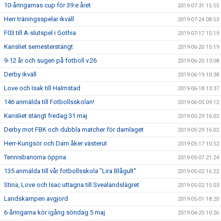
10-åringarnas cup för 39:e året
2019-07-31 15:55
Herr träningsspelar ikväll
2019-07-24 08:53
F03 till A-slutspel i Gothia
2019-07-17 15:19
Kansliet semesterstängt
2019-06-20 15:19
9-12 år och sugen på fotboll v.26
2019-06-20 13:08
Derby ikväll
2019-06-19 10:38
Love och Isak till Halmstad
2019-06-18 13:37
146 anmälda till Fotbollsskolan!
2019-06-05 09:12
Kansliet stängt fredag 31 maj
2019-05-29 16:02
Derby mot FBK och dubbla matcher för damlaget
2019-05-29 16:02
Herr-Kungsör och Dam åker västerut
2019-05-17 10:52
Tennisbanorna öppna
2019-05-07 21:24
135 anmälda till vår fotbollsskola "Lira Blågult"
2019-05-02 16:22
Stina, Love och Isac uttagna till Svealandslägret
2019-05-02 15:03
Landskampen avgjord
2019-05-01 18:20
6-åringarna kör igång söndag 5 maj
2019-04-25 10:26