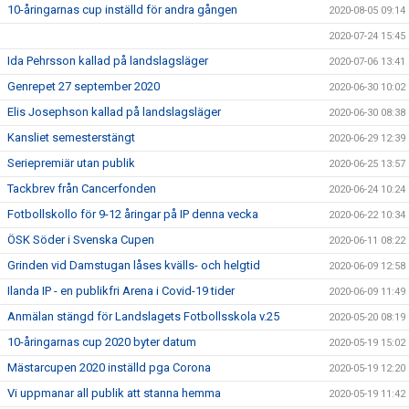
10-åringarnas cup inställd för andra gången
2020-08-05 09:14
2020-07-24 15:45
Ida Pehrsson kallad på landslagsläger
2020-07-06 13:41
Genrepet 27 september 2020
2020-06-30 10:02
Elis Josephson kallad på landslagsläger
2020-06-30 08:38
Kansliet semesterstängt
2020-06-29 12:39
Seriepremiär utan publik
2020-06-25 13:57
Tackbrev från Cancerfonden
2020-06-24 10:24
Fotbollskollo för 9-12 åringar på IP denna vecka
2020-06-22 10:34
ÖSK Söder i Svenska Cupen
2020-06-11 08:22
Grinden vid Damstugan låses kvälls- och helgtid
2020-06-09 12:58
Ilanda IP - en publikfri Arena i Covid-19 tider
2020-06-09 11:49
Anmälan stängd för Landslagets Fotbollsskola v.25
2020-05-20 08:19
10-åringarnas cup 2020 byter datum
2020-05-19 15:02
Mästarcupen 2020 inställd pga Corona
2020-05-19 12:20
Vi uppmanar all publik att stanna hemma
2020-05-19 11:42