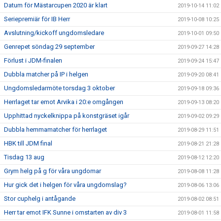
Datum för Mästarcupen 2020 är klart
2019-10-14 11:02
Seriepremiär för IB Herr
2019-10-08 10:25
Avslutning/kickoff ungdomsledare
2019-10-01 09:50
Genrepet söndag 29 september
2019-09-27 14:28
Förlust i JDM-finalen
2019-09-24 15:47
Dubbla matcher på IP i helgen
2019-09-20 08:41
Ungdomsledarmöte torsdag 3 oktober
2019-09-18 09:36
Herrlaget tar emot Arvika i 20:e omgången
2019-09-13 08:20
Upphittad nyckelknippa på konstgräset igår
2019-09-02 09:29
Dubbla hemmamatcher för herrlaget
2019-08-29 11:51
HBK till JDM final
2019-08-21 21:28
Tisdag 13 aug
2019-08-12 12:20
Grym helg på g för våra ungdomar
2019-08-08 11:28
Hur gick det i helgen för våra ungdomslag?
2019-08-06 13:06
Stor cuphelg i antågande
2019-08-02 08:51
Herr tar emot IFK Sunne i omstarten av div 3
2019-08-01 11:58