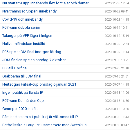
Nu startar vi upp innebandy flex för tjejer och damer
2020-11-03 12:34
Nya träningsgrupper i innebandy
2020-10-22 09:41
Covid-19 och innebandy
2020-10-21 14:15
F07 vann dubbla serier
2020-10-14 10:41
Talanger på VFF läger i helgen
2020-10-12 15:19
Hallvärmländskan inställd
2020-10-09 12:54
P06 spelar DM final imorgon lördag
2020-10-02 11:14
JDM-finalen spelas onsdag 7 oktober
2020-09-30 13:21
P06 till DM final
2020-09-23 21:18
Grabbarna till JDM final
2020-09-15 21:51
Hertzögas Futsal-cup onsdag 6 januari 2021
2020-09-07 14:15
Ingen publik på Ilanda IP
2020-08-18 11:06
F07 vann Kolmården Cup
2020-08-16 16:50
Genrepet 2020 inställt
2020-08-12 10:26
Påminnelse om att publik ej är välkomna till IP
2020-08-05 11:43
Fotbollsskola i augusti i samarbete med Sweskills
2020-08-05 09:47