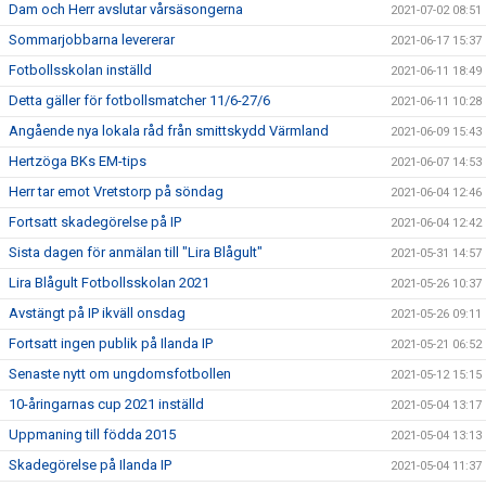
Dam och Herr avslutar vårsäsongerna
2021-07-02 08:51
Sommarjobbarna levererar
2021-06-17 15:37
Fotbollsskolan inställd
2021-06-11 18:49
Detta gäller för fotbollsmatcher 11/6-27/6
2021-06-11 10:28
Angående nya lokala råd från smittskydd Värmland
2021-06-09 15:43
Hertzöga BKs EM-tips
2021-06-07 14:53
Herr tar emot Vretstorp på söndag
2021-06-04 12:46
Fortsatt skadegörelse på IP
2021-06-04 12:42
Sista dagen för anmälan till "Lira Blågult"
2021-05-31 14:57
Lira Blågult Fotbollsskolan 2021
2021-05-26 10:37
Avstängt på IP ikväll onsdag
2021-05-26 09:11
Fortsatt ingen publik på Ilanda IP
2021-05-21 06:52
Senaste nytt om ungdomsfotbollen
2021-05-12 15:15
10-åringarnas cup 2021 inställd
2021-05-04 13:17
Uppmaning till födda 2015
2021-05-04 13:13
Skadegörelse på Ilanda IP
2021-05-04 11:37