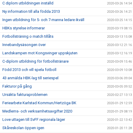
C diplom utbildningen inställd
2020-03-26 14:54
Ny information till alla födda 2013
2020-03-26 14:21
Ingen utbildning för 5- och 7-manna ledare ikväll
2020-03-25 14:15
HBKs styrelse informerar
2020-03-19 08:15
Fotbollsträning o match tillåts
2020-03-13 15:08
Innebandysäsongen över
2020-03-12 21:16
Landskampen mot Kongsvinger uppskjuten
2020-03-12 16:19
C-diplom utbildning för fotbollstränare
2020-03-09 15:46
Född 2013 och vill spela fotboll
2020-03-09 10:08
43 anmälda HBK-lag till seriespel
2020-03-06 09:04
Fakturor på gång
2020-03-05 09:52
Ursäkta fakturaproblemen
2020-02-27 13:13
Feriearbete Karlstad Kommun/Hertzöga BK
2020-01-29 12:59
Medlems- och verksamhetsavgifter 2020
2020-01-29 08:19
Love uttagen till SvFF regionala läger
2020-01-22 13:42
Skåreskolan öppen igen
2020-01-20 11:28