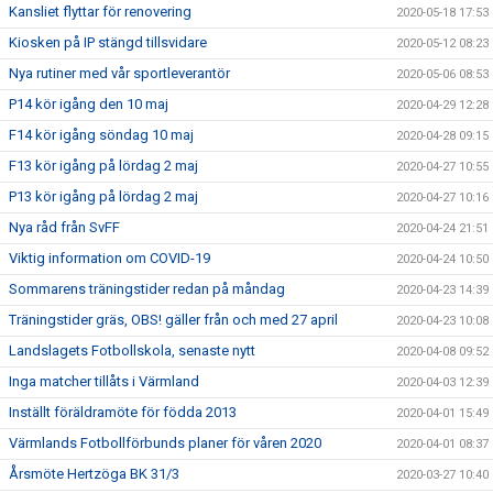
Kansliet flyttar för renovering
2020-05-18 17:53
Kiosken på IP stängd tillsvidare
2020-05-12 08:23
Nya rutiner med vår sportleverantör
2020-05-06 08:53
P14 kör igång den 10 maj
2020-04-29 12:28
F14 kör igång söndag 10 maj
2020-04-28 09:15
F13 kör igång på lördag 2 maj
2020-04-27 10:55
P13 kör igång på lördag 2 maj
2020-04-27 10:16
Nya råd från SvFF
2020-04-24 21:51
Viktig information om COVID-19
2020-04-24 10:50
Sommarens träningstider redan på måndag
2020-04-23 14:39
Träningstider gräs, OBS! gäller från och med 27 april
2020-04-23 10:08
Landslagets Fotbollskola, senaste nytt
2020-04-08 09:52
Inga matcher tillåts i Värmland
2020-04-03 12:39
Inställt föräldramöte för födda 2013
2020-04-01 15:49
Värmlands Fotbollförbunds planer för våren 2020
2020-04-01 08:37
Årsmöte Hertzöga BK 31/3
2020-03-27 10:40