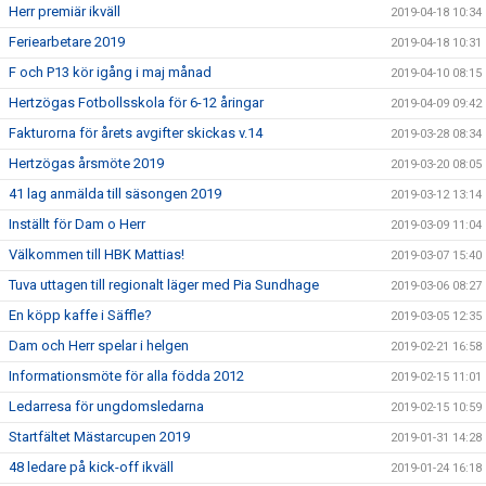
Herr premiär ikväll
2019-04-18 10:34
Feriearbetare 2019
2019-04-18 10:31
F och P13 kör igång i maj månad
2019-04-10 08:15
Hertzögas Fotbollsskola för 6-12 åringar
2019-04-09 09:42
Fakturorna för årets avgifter skickas v.14
2019-03-28 08:34
Hertzögas årsmöte 2019
2019-03-20 08:05
41 lag anmälda till säsongen 2019
2019-03-12 13:14
Inställt för Dam o Herr
2019-03-09 11:04
Välkommen till HBK Mattias!
2019-03-07 15:40
Tuva uttagen till regionalt läger med Pia Sundhage
2019-03-06 08:27
En köpp kaffe i Säffle?
2019-03-05 12:35
Dam och Herr spelar i helgen
2019-02-21 16:58
Informationsmöte för alla födda 2012
2019-02-15 11:01
Ledarresa för ungdomsledarna
2019-02-15 10:59
Startfältet Mästarcupen 2019
2019-01-31 14:28
48 ledare på kick-off ikväll
2019-01-24 16:18