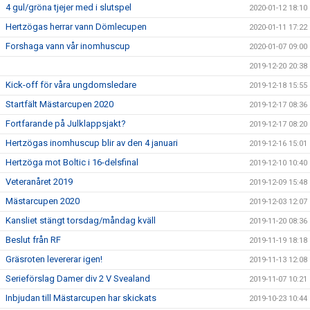
4 gul/gröna tjejer med i slutspel
2020-01-12 18:10
Hertzögas herrar vann Dömlecupen
2020-01-11 17:22
Forshaga vann vår inomhuscup
2020-01-07 09:00
2019-12-20 20:38
Kick-off för våra ungdomsledare
2019-12-18 15:55
Startfält Mästarcupen 2020
2019-12-17 08:36
Fortfarande på Julklappsjakt?
2019-12-17 08:20
Hertzögas inomhuscup blir av den 4 januari
2019-12-16 15:01
Hertzöga mot Boltic i 16-delsfinal
2019-12-10 10:40
Veteranåret 2019
2019-12-09 15:48
Mästarcupen 2020
2019-12-03 12:07
Kansliet stängt torsdag/måndag kväll
2019-11-20 08:36
Beslut från RF
2019-11-19 18:18
Gräsroten levererar igen!
2019-11-13 12:08
Serieförslag Damer div 2 V Svealand
2019-11-07 10:21
Inbjudan till Mästarcupen har skickats
2019-10-23 10:44