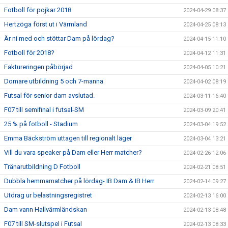
Fotboll för pojkar 2018
2024-04-29 08:37
Hertzöga först ut i Värmland
2024-04-25 08:13
Är ni med och stöttar Dam på lördag?
2024-04-15 11:10
Fotboll för 2018?
2024-04-12 11:31
Faktureringen påbörjad
2024-04-05 10:21
Domare utbildning 5 och 7-manna
2024-04-02 08:19
Futsal för senior dam avslutad.
2024-03-11 16:40
F07 till semifinal i futsal-SM
2024-03-09 20:41
25 % på fotboll - Stadium
2024-03-04 19:52
Emma Bäckström uttagen till regionalt läger
2024-03-04 13:21
Vill du vara speaker på Dam eller Herr matcher?
2024-02-26 12:06
Tränarutbildning D Fotboll
2024-02-21 08:51
Dubbla hemmamatcher på lördag- IB Dam & IB Herr
2024-02-14 09:27
Utdrag ur belastningsregistret
2024-02-13 16:00
Dam vann Hallvärmländskan
2024-02-13 08:48
F07 till SM-slutspel i Futsal
2024-02-13 08:33