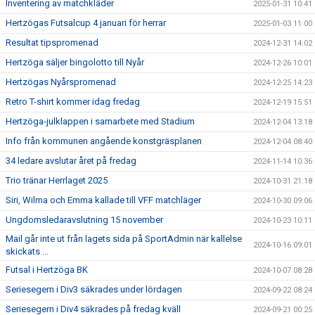
Inventering av matchkläder
2025-01-31 10:41
Hertzögas Futsalcup 4 januari för herrar
2025-01-03 11:00
Resultat tipspromenad
2024-12-31 14:02
Hertzöga säljer bingolotto till Nyår
2024-12-26 10:01
Hertzögas Nyårspromenad
2024-12-25 14:23
Retro T-shirt kommer idag fredag
2024-12-19 15:51
Hertzöga-julklappen i samarbete med Stadium
2024-12-04 13:18
Info från kommunen angående konstgräsplanen
2024-12-04 08:40
34 ledare avslutar året på fredag
2024-11-14 10:36
Trio tränar Herrlaget 2025
2024-10-31 21:18
Siri, Wilma och Emma kallade till VFF matchläger
2024-10-30 09:06
Ungdomsledaravslutning 15 november
2024-10-23 10:11
Mail går inte ut från lagets sida på SportAdmin när kallelse
2024-10-16 09:01
skickats ...
Futsal i Hertzöga BK
2024-10-07 08:28
Seriesegern i Div3 säkrades under lördagen
2024-09-22 08:24
Seriesegern i Div4 säkrades på fredag kväll
2024-09-21 00:25