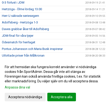
0-3 förlust i JDM
2018-09-19 21:41
Hertzöga - Ölme lördag 13.00
2018-09-14 11:21
Herr U säkrade seriesegern
2018-09-10 09:55
Adolfsberg - Hertzöga 1-3
2018-09-08 13:48
Daves grabbar åker till Adolfsberg
2018-09-07 08:42
JDM-final för våra tjejer
2018-09-05 14:56
Ödesmatch för herrlaget
2018-08-31 12:48
Pontus Johansson och Maria Busk inspirerar
2018-08-28 12:22
Utlottade priser från Målkronan
2018-08-20 08:33
Tung förlust för herrlaget mot FF
2018-08-18 15:00
För att hemsidan ska fungera korrekt använder vi nödvändiga
Hertzögakronan Lördag 18/8
2018-08-13 09:19
cookies från SportAdmin. Dessa går inte att stänga av.
Seger 2-1 mot Bosna 92
2018-08-09 11:29
Föreningen kan också använda frivilliga cookies, t.ex. för statistik
eller marknadsföring. Du väljer själv om du vill acceptera dessa.
Mv utbildning flyttad
2018-08-07 17:34
Anpassa dina val
10-åringarnas Cup 2018
2018-08-07 08:50
Japan tränar på Ilanda IP
2018-08-06 14:23
Acceptera nödvändiga
Acceptera alla
10-åringarnas cup och nytt rekord
2018-07-31 13:41