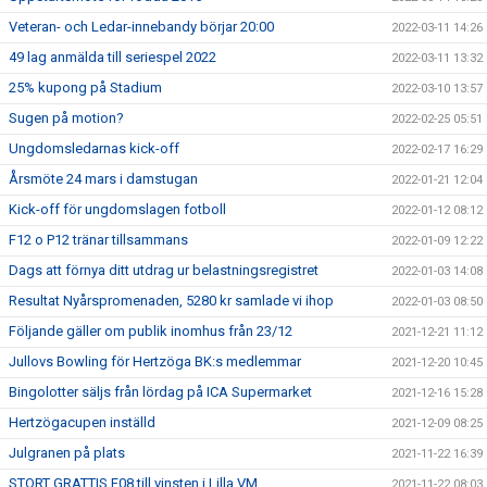
Veteran- och Ledar-innebandy börjar 20:00
2022-03-11 14:26
49 lag anmälda till seriespel 2022
2022-03-11 13:32
25% kupong på Stadium
2022-03-10 13:57
Sugen på motion?
2022-02-25 05:51
Ungdomsledarnas kick-off
2022-02-17 16:29
Årsmöte 24 mars i damstugan
2022-01-21 12:04
Kick-off för ungdomslagen fotboll
2022-01-12 08:12
F12 o P12 tränar tillsammans
2022-01-09 12:22
Dags att förnya ditt utdrag ur belastningsregistret
2022-01-03 14:08
Resultat Nyårspromenaden, 5280 kr samlade vi ihop
2022-01-03 08:50
Följande gäller om publik inomhus från 23/12
2021-12-21 11:12
Jullovs Bowling för Hertzöga BK:s medlemmar
2021-12-20 10:45
Bingolotter säljs från lördag på ICA Supermarket
2021-12-16 15:28
Hertzögacupen inställd
2021-12-09 08:25
Julgranen på plats
2021-11-22 16:39
STORT GRATTIS F08 till vinsten i Lilla VM
2021-11-22 08:03