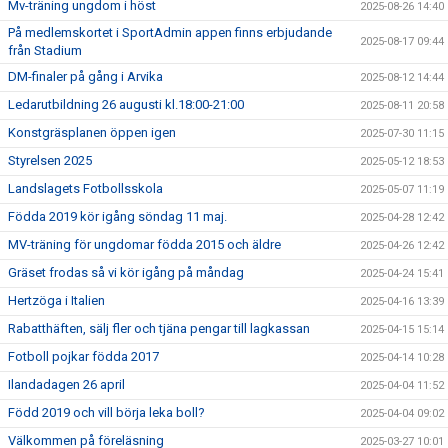
Mv-träning ungdom i höst
2025-08-26 14:40
På medlemskortet i SportAdmin appen finns erbjudande
2025-08-17 09:44
från Stadium
DM-finaler på gång i Arvika
2025-08-12 14:44
Ledarutbildning 26 augusti kl.18:00-21:00
2025-08-11 20:58
Konstgräsplanen öppen igen
2025-07-30 11:15
Styrelsen 2025
2025-05-12 18:53
Landslagets Fotbollsskola
2025-05-07 11:19
Födda 2019 kör igång söndag 11 maj.
2025-04-28 12:42
MV-träning för ungdomar födda 2015 och äldre
2025-04-26 12:42
Gräset frodas så vi kör igång på måndag
2025-04-24 15:41
Hertzöga i Italien
2025-04-16 13:39
Rabatthäften, sälj fler och tjäna pengar till lagkassan
2025-04-15 15:14
Fotboll pojkar födda 2017
2025-04-14 10:28
Ilandadagen 26 april
2025-04-04 11:52
Född 2019 och vill börja leka boll?
2025-04-04 09:02
Välkommen på föreläsning
2025-03-27 10:01