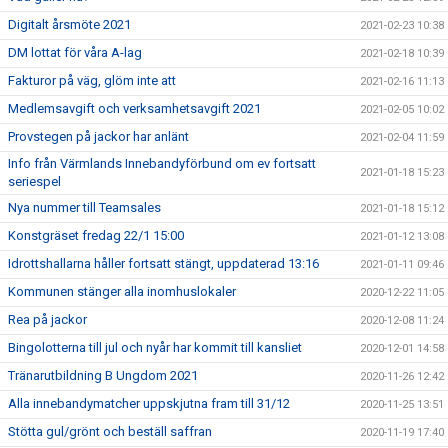
Digitalt årsmöte 2021
2021-02-23 10:38
DM lottat för våra A-lag
2021-02-18 10:39
Fakturor på väg, glöm inte att
2021-02-16 11:13
Medlemsavgift och verksamhetsavgift 2021
2021-02-05 10:02
Provstegen på jackor har anlänt
2021-02-04 11:59
Info från Värmlands Innebandyförbund om ev fortsatt
2021-01-18 15:23
seriespel
Nya nummer till Teamsales
2021-01-18 15:12
Konstgräset fredag 22/1 15:00
2021-01-12 13:08
Idrottshallarna håller fortsatt stängt, uppdaterad 13:16
2021-01-11 09:46
Kommunen stänger alla inomhuslokaler
2020-12-22 11:05
Rea på jackor
2020-12-08 11:24
Bingolotterna till jul och nyår har kommit till kansliet
2020-12-01 14:58
Tränarutbildning B Ungdom 2021
2020-11-26 12:42
Alla innebandymatcher uppskjutna fram till 31/12
2020-11-25 13:51
Stötta gul/grönt och beställ saffran
2020-11-19 17:40