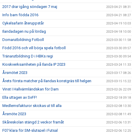
2017 drar igång söndagen 7 maj
2023-04-21 08:31
Info barn födda 2016
2023-04-21 08:27
Cykelsafarin återuppstår
2023-04-19 10:03
Ilandadagen nu på lördag
2023-04-18 10:00
Domarutbildning Fotboll
2023-03-30 11:58
Född 2016 och vill börja spela fotboll
2023-03-30 09:57
Tränarutbildning D i HBKs regi
2023-03-30 09:54
Kioskverksamheten på Ilanda IP 2023
2023-03-24 11:33
Årsmötet 2023
2023-03-17 08:26
Årets första matcher på Ilandas konstgräs till helgen
2023-03-15 15:22
Vinst I Hallvärmländskan för Dam
2023-02-26 22:09
Ella uttagen av SvFF!
2023-02-18 09:18
Medlemsfakturor skickas ut till alla
2023-02-08 13:30
Årsmöte 2023
2023-02-08 11:49
Skåreskolan stängd 2 veckor framåt
2023-02-06 13:31
F07 klara för SM-slutspel i Futsal
2023-02-06 12:25