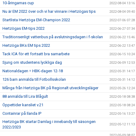
10-åringarnas cup
2022-08-04 13:16
Nu är EM 2022 över och vi har vinnare i Hertzögas tips
2022-08-04 09:40
Startlista Hertzöga EM-Champion 2022
2022-07-06 07:28
Hertzögas EM-tips 2022
2022-06-27 07:34
Traditionsenligt vattenbus på avslutningsdagen i f-skolan
2022-06-22 15:46
Hertzöga BKs EM tips 2022
2022-06-22 13:47
Tack ICA för ett fortsatt bra samarbete
2022-06-15 10:24
Sjung om studentens lyckliga dag
2022-06-09 12:53
Nationaldagen = HBK-dagen 12-18
2022-05-31 14:17
126 barn anmälda till Fotbollsskolan
2022-05-31 14:12
Många från Hertzöga BK på Regionalt utvecklingsläger
2022-05-26 12:24
88 anmälda till Lira Blågult
2022-05-18 08:38
Öppettider kansliet v.21
2022-05-18 08:24
Containrar på Ilanda IP
2022-05-16 13:27
Hertzöga BK startar Damlag i innebandy till säsongen
2022-05-12 11:13
2022/2023
2022-05-09 08:07