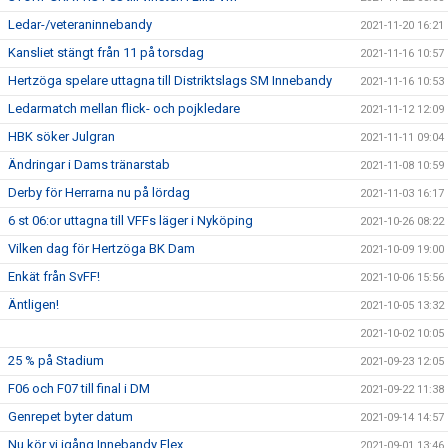
Ledar-/veteraninnebandy
2021-11-20 16:21
Kansliet stängt från 11 på torsdag
2021-11-16 10:57
Hertzöga spelare uttagna till Distriktslags SM Innebandy
2021-11-16 10:53
Ledarmatch mellan flick- och pojkledare
2021-11-12 12:09
HBK söker Julgran
2021-11-11 09:04
Ändringar i Dams tränarstab
2021-11-08 10:59
Derby för Herrarna nu på lördag
2021-11-03 16:17
6 st 06:or uttagna till VFFs läger i Nyköping
2021-10-26 08:22
Vilken dag för Hertzöga BK Dam
2021-10-09 19:00
Enkät från SvFF!
2021-10-06 15:56
Äntligen!
2021-10-05 13:32
2021-10-02 10:05
25 % på Stadium
2021-09-23 12:05
F06 och F07 till final i DM
2021-09-22 11:38
Genrepet byter datum
2021-09-14 14:57
Nu kör vi igång Innebandy Flex
2021-09-01 13:46