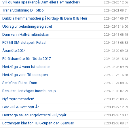
Vill du vara speaker på Dam eller Herr matcher?
2024-02-26 12:06
Tränarutbildning D Fotboll
2024-02-21 08:51
Dubbla hemmamatcher på lördag- IB Dam & IB Herr
2024-02-14 09:27
Utdrag ur belastningsregistret
2024-02-13 16:00
Dam vann Hallvärmländskan
2024-02-13 08:48
F07 till SM-slutspel i Futsal
2024-02-13 08:33
Årsmöte 2024
2024-02-09 09:03
Föräldramöte för födda 2017
2024-02-05 15:43
Hertzöga U vann futsalserien
2024-02-05 09:59
Hertzöga vann Tössecupen
2024-01-28 16:58
Seriefinal Futsal Dam
2024-01-24 08:05
Resultat Hertzögas Inomhuscup
2024-01-06 07:29
Nyårspromenaden!
2023-12-28 08:25
God Jul & Gott Nytt År
2023-12-22 12:59
Hertzöga säljer Bingolotter till Jul/Nyår
2023-12-08 10:17
Lottningen klar för HBK-cupen den 6 januari
2023-12-08 08:37