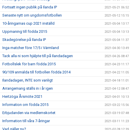
Fortsatt ingen publik på Ilanda IP
2021-05-21 06:52
Senaste nytt om ungdomsfotbollen
2021-05-12 15:15
10-åringarnas cup 2021 inställd
2021-05-04 13:17
Uppmaning till födda 2015
2021-05-04 13:13
Skadegörelse på Ilanda IP
2021-05-04 11:37
Inga matcher före 17/5 i Värmland
2021-04-30 13:49
Tack alla ni som hjälpte till på Ilandadagen
2021-04-26 08:47
Fotbollslek för barn födda 2015
2021-04-23 11:17
90/109 anmälda till fotbollen födda 2014
2021-04-22 11:05
Ilandadagen, INTE som vanligt
2021-04-18 11:01
Arrangemang ställs in i år igen
2021-04-12 08:47
Hertzöga Årsmöte 2021
2021-04-01 10:13
Information om födda 2015
2021-03-22 15:56
Erbjudanden via medlemskortet
2021-03-19 07:48
Information till våra 7-åringar
2021-03-11 11:23
Vad gäller nu?
2021-02-28 12:39