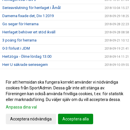
Serieavslutning för herrlaget i Åmål
2018-10-04 15:27
Damerna fixade det, Div 1 2019
2018-09-29 18:25
Go seger för Herrarna
2018-09-28 22:23
Herrlaget behöver ert stöd ikväll
2018-09-28 08:58
3 poäng för herrarna
2018-09-21 10:12
0-3 förlust i JDM
2018-09-19 21:41
Hertzöga - Ölme lördag 13.00
2018-09-14 11:21
Herr U säkrade seriesegern
2018-09-10 09:55
Adolfsberg - Hertzöga 1-3
2018-09-08 13:48
Daves grabbar åker till Adolfsberg
2018-09-07 08:42
För att hemsidan ska fungera korrekt använder vi nödvändiga
cookies från SportAdmin. Dessa går inte att stänga av.
JDM-final för våra tjejer
2018-09-05 14:56
Föreningen kan också använda frivilliga cookies, t.ex. för statistik
Ödesmatch för herrlaget
2018-08-31 12:48
eller marknadsföring. Du väljer själv om du vill acceptera dessa.
Pontus Johansson och Maria Busk inspirerar
2018-08-28 12:22
Anpassa dina val
Utlottade priser från Målkronan
2018-08-20 08:33
Acceptera nödvändiga
Acceptera alla
Tung förlust för herrlaget mot FF
2018-08-18 15:00
Hertzögakronan Lördag 18/8
2018-08-13 09:19