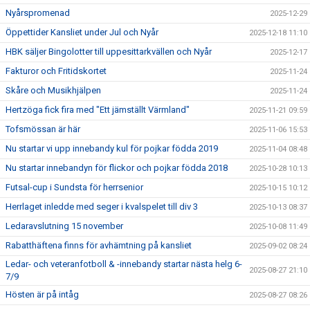
Nyårspromenad
2025-12-29
Öppettider Kansliet under Jul och Nyår
2025-12-18 11:10
HBK säljer Bingolotter till uppesittarkvällen och Nyår
2025-12-17
Fakturor och Fritidskortet
2025-11-24
Skåre och Musikhjälpen
2025-11-24
Hertzöga fick fira med "Ett jämställt Värmland"
2025-11-21 09:59
Tofsmössan är här
2025-11-06 15:53
Nu startar vi upp innebandy kul för pojkar födda 2019
2025-11-04 08:48
Nu startar innebandyn för flickor och pojkar födda 2018
2025-10-28 10:13
Futsal-cup i Sundsta för herrsenior
2025-10-15 10:12
Herrlaget inledde med seger i kvalspelet till div 3
2025-10-13 08:37
Ledaravslutning 15 november
2025-10-08 11:49
Rabatthäftena finns för avhämtning på kansliet
2025-09-02 08:24
Ledar- och veteranfotboll & -innebandy startar nästa helg 6-
2025-08-27 21:10
7/9
Hösten är på intåg
2025-08-27 08:26