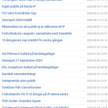
Ingen publik på Ilanda IP
2020-08-18 11:06
F07 vann Kolmården Cup
2020-08-16 16:50
Genrepet 2020 inställt
2020-08-12 10:26
Påminnelse om att publik ej är välkomna till IP
2020-08-05 11:43
Fotbollsskola i augusti i samarbete med Sweskills
2020-08-05 09:47
10-åringarnas cup inställd för andra gången
2020-08-05 09:14
2020-07-24 15:45
Ida Pehrsson kallad på landslagsläger
2020-07-06 13:41
Genrepet 27 september 2020
2020-06-30 10:02
Elis Josephson kallad på landslagsläger
2020-06-30 08:38
Kansliet semesterstängt
2020-06-29 12:39
Seriepremiär utan publik
2020-06-25 13:57
Tackbrev från Cancerfonden
2020-06-24 10:24
Fotbollskollo för 9-12 åringar på IP denna vecka
2020-06-22 10:34
ÖSK Söder i Svenska Cupen
2020-06-11 08:22
Grinden vid Damstugan låses kvälls- och helgtid
2020-06-09 12:58