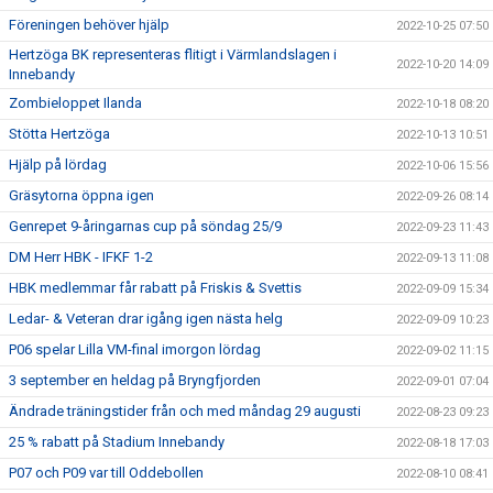
Föreningen behöver hjälp
2022-10-25 07:50
Hertzöga BK representeras flitigt i Värmlandslagen i
2022-10-20 14:09
Innebandy
Zombieloppet Ilanda
2022-10-18 08:20
Stötta Hertzöga
2022-10-13 10:51
Hjälp på lördag
2022-10-06 15:56
Gräsytorna öppna igen
2022-09-26 08:14
Genrepet 9-åringarnas cup på söndag 25/9
2022-09-23 11:43
DM Herr HBK - IFKF 1-2
2022-09-13 11:08
HBK medlemmar får rabatt på Friskis & Svettis
2022-09-09 15:34
Ledar- & Veteran drar igång igen nästa helg
2022-09-09 10:23
P06 spelar Lilla VM-final imorgon lördag
2022-09-02 11:15
3 september en heldag på Bryngfjorden
2022-09-01 07:04
Ändrade träningstider från och med måndag 29 augusti
2022-08-23 09:23
25 % rabatt på Stadium Innebandy
2022-08-18 17:03
P07 och P09 var till Oddebollen
2022-08-10 08:41