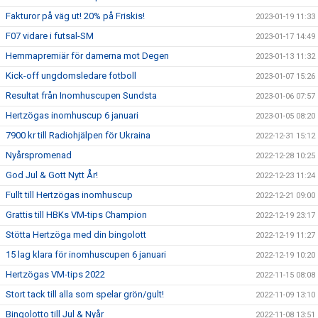
Fakturor på väg ut! 20% på Friskis!
2023-01-19 11:33
F07 vidare i futsal-SM
2023-01-17 14:49
Hemmapremiär för damerna mot Degen
2023-01-13 11:32
Kick-off ungdomsledare fotboll
2023-01-07 15:26
Resultat från Inomhuscupen Sundsta
2023-01-06 07:57
Hertzögas inomhuscup 6 januari
2023-01-05 08:20
7900 kr till Radiohjälpen för Ukraina
2022-12-31 15:12
Nyårspromenad
2022-12-28 10:25
God Jul & Gott Nytt År!
2022-12-23 11:24
Fullt till Hertzögas inomhuscup
2022-12-21 09:00
Grattis till HBKs VM-tips Champion
2022-12-19 23:17
Stötta Hertzöga med din bingolott
2022-12-19 11:27
15 lag klara för inomhuscupen 6 januari
2022-12-19 10:20
Hertzögas VM-tips 2022
2022-11-15 08:08
Stort tack till alla som spelar grön/gult!
2022-11-09 13:10
Bingolotto till Jul & Nyår
2022-11-08 13:51