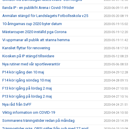
Ilanda IP - en publikfri Arena i Covid-19 tider
2020-06-09 11:49
Anmälan stängd för Landslagets Fotbollsskola v.25
2020-05-20 08:19
10-åringarnas cup 2020 byter datum
2020-05-19 15:02
Mästarcupen 2020 inställd pga Corona
2020-05-19 12:20
Vi uppmanar all publik att stanna hemma
2020-05-19 11:42
Kansliet flyttar för renovering
2020-05-18 17:53
Kiosken på IP stängd tillsvidare
2020-05-12 08:23
Nya rutiner med vår sportleverantör
2020-05-06 08:53
P14 kör igång den 10 maj
2020-04-29 12:28
F14 kör igång söndag 10 maj
2020-04-28 09:15
F13 kör igång på lördag 2 maj
2020-04-27 10:55
P13 kör igång på lördag 2 maj
2020-04-27 10:16
Nya råd från SvFF
2020-04-24 21:51
Viktig information om COVID-19
2020-04-24 10:50
Sommarens träningstider redan på måndag
2020-04-23 14:39
Träningstider gräs, OBS! gäller från och med 27 april
2020-04-23 10:08