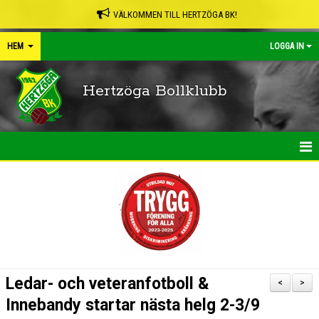
VÄLKOMMEN TILL HERTZÖGA BK!
HEM
LOGGA IN
Hertzöga Bollklubb
HEM
NYHETER
KALENDER
LEDARPÄRMEN
Ledar- och veteranfotboll &
<
>
SHOP
Innebandy startar nästa helg 2-3/9