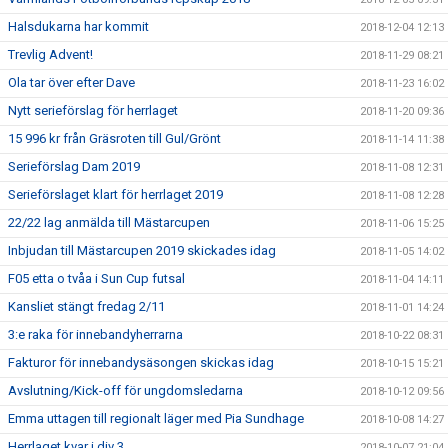
Halsdukarna har kommit
2018-12-04 12:13
Trevlig Advent!
2018-11-29 08:21
Ola tar över efter Dave
2018-11-23 16:02
Nytt serieförslag för herrlaget
2018-11-20 09:36
15 996 kr från Gräsroten till Gul/Grönt
2018-11-14 11:38
Serieförslag Dam 2019
2018-11-08 12:31
Serieförslaget klart för herrlaget 2019
2018-11-08 12:28
22/22 lag anmälda till Mästarcupen
2018-11-06 15:25
Inbjudan till Mästarcupen 2019 skickades idag
2018-11-05 14:02
F05 etta o tvåa i Sun Cup futsal
2018-11-04 14:11
Kansliet stängt fredag 2/11
2018-11-01 14:24
3:e raka för innebandyherrarna
2018-10-22 08:31
Fakturor för innebandysäsongen skickas idag
2018-10-15 15:21
Avslutning/Kick-off för ungdomsledarna
2018-10-12 09:56
Emma uttagen till regionalt läger med Pia Sundhage
2018-10-08 14:27
Herrlaget kvar i div 3
2018-10-07 21:04