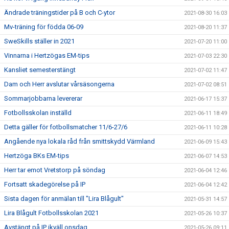
Ändrade träningstider på B och C-ytor
2021-08-30 16:03
Mv-träning för födda 06-09
2021-08-20 11:37
SweSkills ställer in 2021
2021-07-20 11:00
Vinnarna i Hertzögas EM-tips
2021-07-03 22:30
Kansliet semesterstängt
2021-07-02 11:47
Dam och Herr avslutar vårsäsongerna
2021-07-02 08:51
Sommarjobbarna levererar
2021-06-17 15:37
Fotbollsskolan inställd
2021-06-11 18:49
Detta gäller för fotbollsmatcher 11/6-27/6
2021-06-11 10:28
Angående nya lokala råd från smittskydd Värmland
2021-06-09 15:43
Hertzöga BKs EM-tips
2021-06-07 14:53
Herr tar emot Vretstorp på söndag
2021-06-04 12:46
Fortsatt skadegörelse på IP
2021-06-04 12:42
Sista dagen för anmälan till "Lira Blågult"
2021-05-31 14:57
Lira Blågult Fotbollsskolan 2021
2021-05-26 10:37
Avstängt på IP ikväll onsdag
2021-05-26 09:11