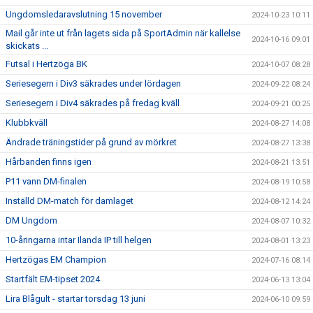
Ungdomsledaravslutning 15 november
2024-10-23 10:11
Mail går inte ut från lagets sida på SportAdmin när kallelse
2024-10-16 09:01
skickats ...
Futsal i Hertzöga BK
2024-10-07 08:28
Seriesegern i Div3 säkrades under lördagen
2024-09-22 08:24
Seriesegern i Div4 säkrades på fredag kväll
2024-09-21 00:25
Klubbkväll
2024-08-27 14:08
Ändrade träningstider på grund av mörkret
2024-08-27 13:38
Hårbanden finns igen
2024-08-21 13:51
P11 vann DM-finalen
2024-08-19 10:58
Inställd DM-match för damlaget
2024-08-12 14:24
DM Ungdom
2024-08-07 10:32
10-åringarna intar Ilanda IP till helgen
2024-08-01 13:23
Hertzögas EM Champion
2024-07-16 08:14
Startfält EM-tipset 2024
2024-06-13 13:04
Lira Blågult - startar torsdag 13 juni
2024-06-10 09:59