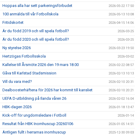
Hoppas alla har sett parkeringsförbudet
2026-05-22 17:50
100 anmälda till vår Fotbollskola
2026-05-13 10:08
Fritidskortet
2026-04-15 14:06
Är du född 2019 och vill spela fotboll?
2026-03-25
Är du född 2020 och vill spela fotboll?
2026-03-25
Ny styrelse 2026
2026-03-23 19:50
Hertzögas Fotbollsskola
2026-03-02
Kallelse till Årsmöte 2026 den 19 mars 18.00
2026-02-22 08:57
Gåva till Karlstad Stadsmission
2026-02-13 10:13
Vill du vara med?
2026-02-10 20:31
Dealboosterhäftena för 2026 har kommit till kansliet
2026-02-10 20:21
UEFA D-utbildning på Ilanda våren 26
2026-02-02 16:04
HBK-dagen 2026
2026-01-18 13:47
Kick-off för ungdomsledare i Fotboll
2026-01-14
Resultat från HBK Inomhuscup 20260106
2026-01-05 14:51
Äntligen fullt i herrarnas inomhuscup
2025-12-30 09:03