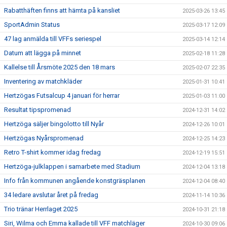
Rabatthäften finns att hämta på kansliet
2025-03-26 13:45
SportAdmin Status
2025-03-17 12:09
47 lag anmälda till VFFs seriespel
2025-03-14 12:14
Datum att lägga på minnet
2025-02-18 11:28
Kallelse till Årsmöte 2025 den 18 mars
2025-02-07 22:35
Inventering av matchkläder
2025-01-31 10:41
Hertzögas Futsalcup 4 januari för herrar
2025-01-03 11:00
Resultat tipspromenad
2024-12-31 14:02
Hertzöga säljer bingolotto till Nyår
2024-12-26 10:01
Hertzögas Nyårspromenad
2024-12-25 14:23
Retro T-shirt kommer idag fredag
2024-12-19 15:51
Hertzöga-julklappen i samarbete med Stadium
2024-12-04 13:18
Info från kommunen angående konstgräsplanen
2024-12-04 08:40
34 ledare avslutar året på fredag
2024-11-14 10:36
Trio tränar Herrlaget 2025
2024-10-31 21:18
Siri, Wilma och Emma kallade till VFF matchläger
2024-10-30 09:06