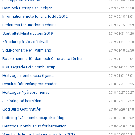
Dam och Herr spelar i helgen
2019-02-21 16:58
Informationsmöte för alla födda 2012
2019-02-15 11:01
Ledarresa för ungdomsledarna
2019-02-15 10:59
Startfältet Mästarcupen 2019
2019-01-31 14:28
48 ledare på kick-off ikväll
2019-01-24 16:18
3 gul/gröna tjejer i Värmland
2019-01-18 22:30
Rossö hemma för dam och Ölme borta för herr
2019-01-17 10:04
KBK segrade i vår inomhuscup
2019-01-07 13:32
Hertzöga Inomhuscup 6 januari
2019-01-01 13:01
Resultat från Nyårspromenaden
2018-12-31 15:25
Hertzögas Nyårspromenad
2018-12-27 09:27
Juniorlag på herrsidan
2018-12-21 12:52
God Jul o Gott Nytt År!
2018-12-20 11:18
Lottning i vår Inomhuscup sker idag
2018-12-18 10:52
Hertzöga Inomhuscup för herrsenior
2018-12-10 10:10
Värmlands Fotbollförbunds repskap 2018
2018-12-05 09:31