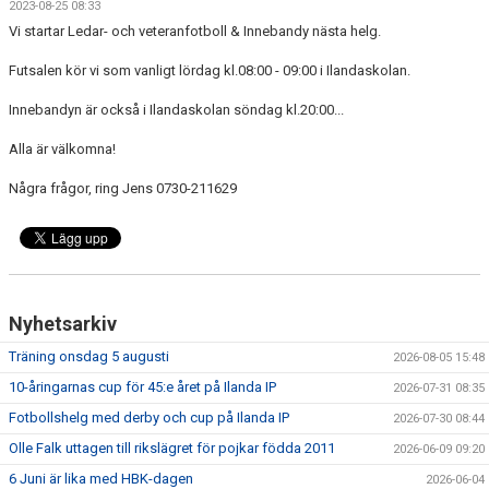
2023-08-25 08:33
FRISPARKEN
Vi startar Ledar- och veteranfotboll & Innebandy nästa helg.
BLI MEDLEM
Futsalen kör vi som vanligt lördag kl.08:00 - 09:00 i Ilandaskolan.
Innebandyn är också i Ilandaskolan söndag kl.20:00...
MATCHER
Alla är välkomna!
KONTAKTER & LAG
Några frågor, ring Jens 0730-211629
FÖRENINGSDOKUMENT_GAMLA
SPONSORER
FÖRENINGSDOKUMENT
Nyhetsarkiv
Träning onsdag 5 augusti
2026-08-05 15:48
10-åringarnas cup för 45:e året på Ilanda IP
2026-07-31 08:35
Fotbollshelg med derby och cup på Ilanda IP
2026-07-30 08:44
Olle Falk uttagen till rikslägret för pojkar födda 2011
2026-06-09 09:20
6 Juni är lika med HBK-dagen
2026-06-04