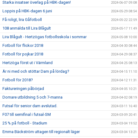
Starka insatser överlag på HBK-dagen!
2024-06-07 09:08
Loppis på HBK-dagen 6 juni
2024-05-29 08:54
Få roligt, lira Gåfotboll
2024-05-22 22:59
108 anmälda till Lira Blågult
2024-05-17 11:49
Lira Blågult - Hertzögas fotbollsskola i sommar
2024-05-08 10:00
Fotboll för flickor 2018
2024-04-30 08:44
Fotboll för pojkar 2018
2024-04-29 08:37
Hertzöga först ut i Värmland
2024-04-25 08:13
Är ni med och stöttar Dam på lördag?
2024-04-15 11:10
Fotboll för 2018?
2024-04-12 11:31
Faktureringen påbörjad
2024-04-05 10:21
Domare utbildning 5 och 7-manna
2024-04-02 08:19
Futsal för senior dam avslutad.
2024-03-11 16:40
F07 till semifinal i futsal-SM
2024-03-09 20:41
25 % på fotboll - Stadium
2024-03-04 19:52
Emma Bäckström uttagen till regionalt läger
2024-03-04 13:21