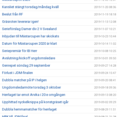
Kansliet stängt torsdag/måndag kväll
2019-11-20 08:36
Beslut från RF
2019-11-19 18:18
Gräsroten levererar igen!
2019-11-13 12:08
Serieförslag Damer div 2 V Svealand
2019-11-07 10:21
Inbjudan till Mästarcupen har skickats
2019-10-23 10:44
Datum för Mästarcupen 2020 är klart
2019-10-14 11:02
Seriepremiär för IB Herr
2019-10-08 10:25
Avslutning/kickoff ungdomsledare
2019-10-01 09:50
Genrepet söndag 29 september
2019-09-27 14:28
Förlust i JDM-finalen
2019-09-24 15:47
Dubbla matcher på IP i helgen
2019-09-20 08:41
Ungdomsledarmöte torsdag 3 oktober
2019-09-18 09:36
Herrlaget tar emot Arvika i 20:e omgången
2019-09-13 08:20
Upphittad nyckelknippa på konstgräset igår
2019-09-02 09:29
Dubbla hemmamatcher för herrlaget
2019-08-29 11:51
HBK till JDM final
2019-08-21 21:28