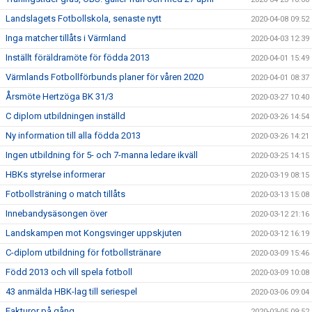
Landslagets Fotbollskola, senaste nytt
2020-04-08 09:52
Inga matcher tillåts i Värmland
2020-04-03 12:39
Inställt föräldramöte för födda 2013
2020-04-01 15:49
Värmlands Fotbollförbunds planer för våren 2020
2020-04-01 08:37
Årsmöte Hertzöga BK 31/3
2020-03-27 10:40
C diplom utbildningen inställd
2020-03-26 14:54
Ny information till alla födda 2013
2020-03-26 14:21
Ingen utbildning för 5- och 7-manna ledare ikväll
2020-03-25 14:15
HBKs styrelse informerar
2020-03-19 08:15
Fotbollsträning o match tillåts
2020-03-13 15:08
Innebandysäsongen över
2020-03-12 21:16
Landskampen mot Kongsvinger uppskjuten
2020-03-12 16:19
C-diplom utbildning för fotbollstränare
2020-03-09 15:46
Född 2013 och vill spela fotboll
2020-03-09 10:08
43 anmälda HBK-lag till seriespel
2020-03-06 09:04
Fakturor på gång
2020-03-05 09:52