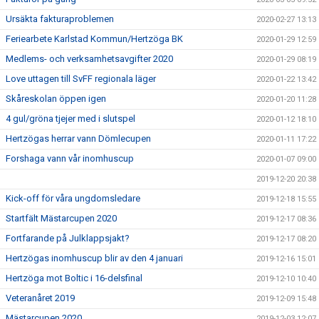
Ursäkta fakturaproblemen
2020-02-27 13:13
Feriearbete Karlstad Kommun/Hertzöga BK
2020-01-29 12:59
Medlems- och verksamhetsavgifter 2020
2020-01-29 08:19
Love uttagen till SvFF regionala läger
2020-01-22 13:42
Skåreskolan öppen igen
2020-01-20 11:28
4 gul/gröna tjejer med i slutspel
2020-01-12 18:10
Hertzögas herrar vann Dömlecupen
2020-01-11 17:22
Forshaga vann vår inomhuscup
2020-01-07 09:00
2019-12-20 20:38
Kick-off för våra ungdomsledare
2019-12-18 15:55
Startfält Mästarcupen 2020
2019-12-17 08:36
Fortfarande på Julklappsjakt?
2019-12-17 08:20
Hertzögas inomhuscup blir av den 4 januari
2019-12-16 15:01
Hertzöga mot Boltic i 16-delsfinal
2019-12-10 10:40
Veteranåret 2019
2019-12-09 15:48
Mästarcupen 2020
2019-12-03 12:07