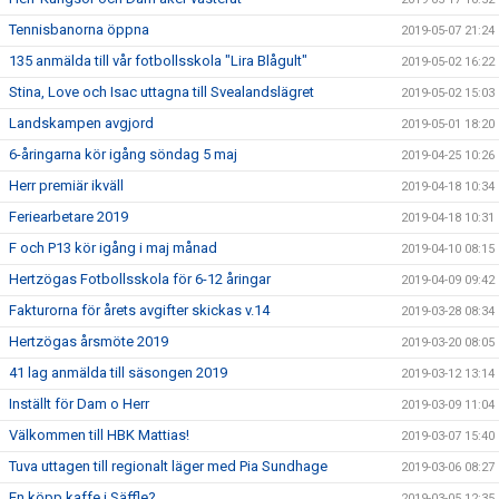
Tennisbanorna öppna
2019-05-07 21:24
135 anmälda till vår fotbollsskola "Lira Blågult"
2019-05-02 16:22
Stina, Love och Isac uttagna till Svealandslägret
2019-05-02 15:03
Landskampen avgjord
2019-05-01 18:20
6-åringarna kör igång söndag 5 maj
2019-04-25 10:26
Herr premiär ikväll
2019-04-18 10:34
Feriearbetare 2019
2019-04-18 10:31
F och P13 kör igång i maj månad
2019-04-10 08:15
Hertzögas Fotbollsskola för 6-12 åringar
2019-04-09 09:42
Fakturorna för årets avgifter skickas v.14
2019-03-28 08:34
Hertzögas årsmöte 2019
2019-03-20 08:05
41 lag anmälda till säsongen 2019
2019-03-12 13:14
Inställt för Dam o Herr
2019-03-09 11:04
Välkommen till HBK Mattias!
2019-03-07 15:40
Tuva uttagen till regionalt läger med Pia Sundhage
2019-03-06 08:27
En köpp kaffe i Säffle?
2019-03-05 12:35