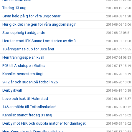
Tisdag 13 aug
2019-08-12 12:20
Grym helg på g för våra ungdomar
2019-08-08 11:28
Hur gick det i helgen för våra ungdomslag?
2019-08-06 13:06
Stor cuphelg i antågande
2019-08-02 08:51
Herr tar emot IFK Sunne i omstarten av div 3
2019-08-01 11:58
10-åringarnas cup för 39:e året
2019-07-31 15:55
Herr träningsspelar ikväll
2019-07-24 08:53
F03 till A-slutspel i Gothia
2019-07-17 15:19
Kansliet semesterstängt
2019-06-20 15:19
9-12 år och sugen på fotboll v.26
2019-06-20 13:08
Derby ikväll
2019-06-19 10:38
Love och Isak till Halmstad
2019-06-18 13:37
146 anmälda till Fotbollsskolan!
2019-06-05 09:12
Kansliet stängt fredag 31 maj
2019-05-29 16:02
Derby mot FBK och dubbla matcher för damlaget
2019-05-29 16:02
Herr-Kungsör och Dam åker västerut
2019-05-17 10:52