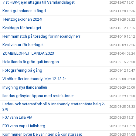
7 st HBK-tjejer uttagna till Värmlandslaget
2023-12-07 16:01
Konstgräsplanen stängd
2023-11-28 13:36
Hertzögakronan 2024!
2023-11-28 09:22
Kvaldags för herrlaget
2023-10-12 10:15
Hemmamatch på torsdag för innebandy herr
2023-10-10 10:12
Kval väntar för herrlaget
2023-10-09 12:26
ZOMBIELOPPET ILANDA 2023
2023-10-04 08:24
Hela Ilanda är grön-gult imorgon
2023-09-15 20:50
Fotografering på gång
2023-09-12 10:47
Vi söker fler innebandytjejer 12-13 år
2023-09-08 08:08
Invigning nya Ilandahallen
2023-08-29 20:00
Ilandas gräsytor öppna med restriktioner
2023-08-29 15:50
Ledar- och veteranfotboll & Innebandy startar nästa helg 2-
2023-08-25 08:33
3/9
F07 vann Lilla VM
2023-08-23 16:21
F09 vann cup i Hallsberg
2023-08-23 16:19
Kommunen byter belysningen på konstgräset
2023-08-23 14:05