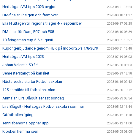
Hertzögas VM-tips 2023 avgjort
2023-08-21 14:24
DM-finaler i helgen och framöver
2023-08-18 11:17
Ella H uttagen till regionalt läger 4-7 september
2023-08-17 08:25
DM-final för Dam, F07 och F08
2023-08-10 08:39
10-åringarnas cup 5-6 augusti
2023-08-01 13:27
Kupongerbjudande genom HBK på Indoor 25% 1/8-30/9
2023-07-31 16:48
Hertzögas VM-tips 2023
2023-07-19 08:03
Johan Valentin 50 år!
2023-06-30 08:03
Semesterstängt på kansliet
2023-06-29 12:18
Nästa vecka startar Fotbollsskolan
2023-06-16 09:42
125 anmälda till fotbollsskolan
2023-05-30 10:12
Anmälan Lira Blågult senast söndag
2023-05-23 08:34
Lira Blågult - Hertzögas Fotbollsskola i sommar
2023-05-22 16:44
Gåfotbollen igång
2023-05-12 11:18
Tennisbanorna öppnar upp
2023-05-12 11:00
Kiosken hemma igen
2023-05-05 08:05