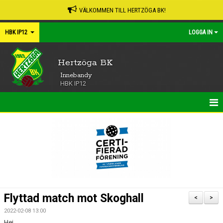
VÄLKOMMEN TILL HERTZÖGA BK!
HBK IP12
LOGGA IN
Hertzöga BK
Innebandy
HBK IP12
HEM
NYHETER
KALENDER
MATCHER
Flyttad match mot Skoghall
<
>
TRUPPEN
2022-02-08 13:00
Hej,