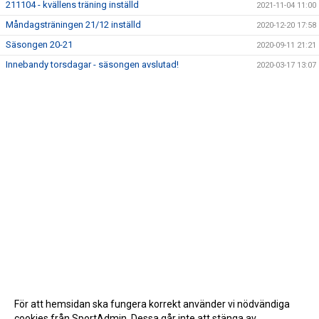
211104 - kvällens träning inställd
2021-11-04 11:00
Måndagsträningen 21/12 inställd
2020-12-20 17:58
Säsongen 20-21
2020-09-11 21:21
Innebandy torsdagar - säsongen avslutad!
2020-03-17 13:07
För att hemsidan ska fungera korrekt använder vi nödvändiga
cookies från SportAdmin. Dessa går inte att stänga av.