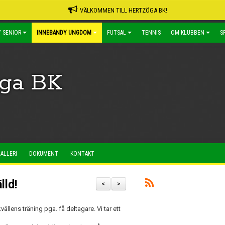
VÄLKOMMEN TILL HERTZÖGA BK!
 SENIOR
INNEBANDY UNGDOM
FUTSAL
TENNIS
OM KLUBBEN
S
öga BK
ALLERI
DOKUMENT
KONTAKT
lld!
<
>
vällens träning pga. få deltagare. Vi tar ett