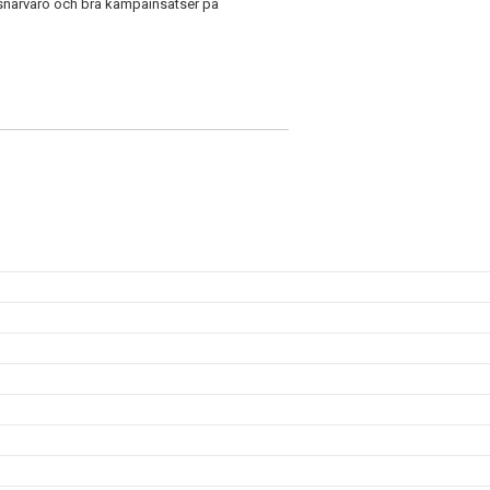
gsnärvaro och bra kämpainsatser på