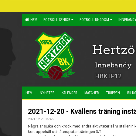
HEM
FOTBOLL SENIOR
FOTBOLL UNGDOM
INNEBANDY
Hertz
Innebandy
HBK IP12
HEM
NYHETER
KALENDER
MATCHER
TRUPPEN
BILDG
2021-12-20 - Kvällens träning instä
2021-12-20 15:45
Några är sjuka och krock med andra aktiviteter så vi ställer in k
kort uppehåll och återupptar träningen 3/1.