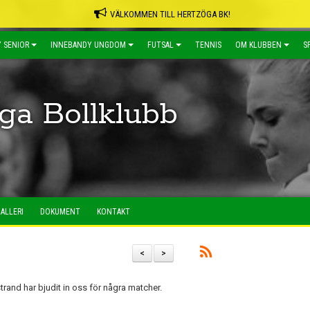
VÄLKOMMEN TILL HERTZÖGA BK!
 SENIOR
INNEBANDY UNGDOM
FUTSAL
TENNIS
OM KLUBBEN
S
ga Bollklubb
ALLERI
DOKUMENT
KONTAKT
<
>
rand har bjudit in oss för några matcher.