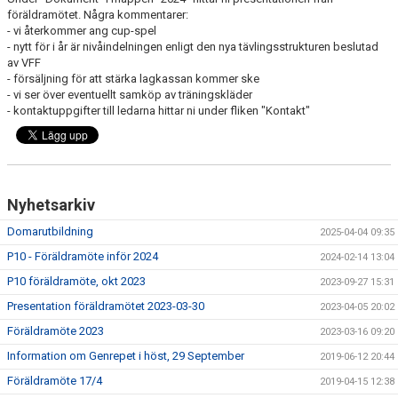
BILDGALLERI
föräldramötet. Några kommentarer:
- vi återkommer ang cup-spel
- nytt för i år är nivåindelningen enligt den nya tävlingsstrukturen beslutad
DOKUMENT
av VFF
- försäljning för att stärka lagkassan kommer ske
KONTAKT
- vi ser över eventuellt samköp av träningskläder
- kontaktuppgifter till ledarna hittar ni under fliken "Kontakt"
Nyhetsarkiv
Domarutbildning
2025-04-04 09:35
P10 - Föräldramöte inför 2024
2024-02-14 13:04
P10 föräldramöte, okt 2023
2023-09-27 15:31
Presentation föräldramötet 2023-03-30
2023-04-05 20:02
Föräldramöte 2023
2023-03-16 09:20
Information om Genrepet i höst, 29 September
2019-06-12 20:44
Föräldramöte 17/4
2019-04-15 12:38