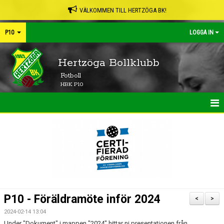
VÄLKOMMEN TILL HERTZÖGA BK!
P10
LOGGA IN
Hertzöga Bollklubb
Fotboll
HBK P10
HEM
NYHETER
KALENDER
MATCHER
P10 - Föräldramöte inför 2024
<
>
TRUPPEN
2024-02-14 13:04
Under "Dokument" i mappen "2024" hittar ni presentationen från