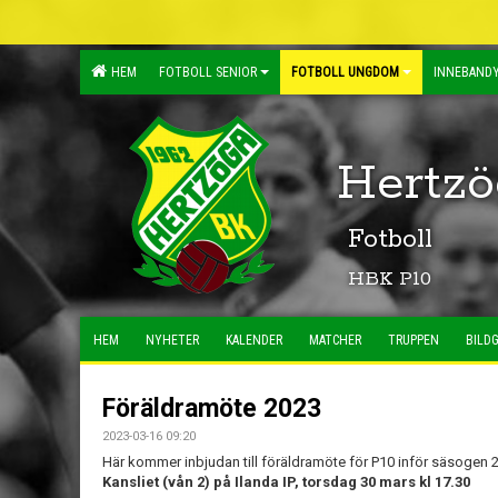
HEM
FOTBOLL SENIOR
FOTBOLL UNGDOM
INNEBANDY
Hertzö
Fotboll
HBK P10
HEM
NYHETER
KALENDER
MATCHER
TRUPPEN
BILDG
Föräldramöte 2023
2023-03-16 09:20
Här kommer inbjudan till föräldramöte för P10 inför säsogen 
Kansliet (vån 2) på Ilanda IP, torsdag 30 mars kl 17.30