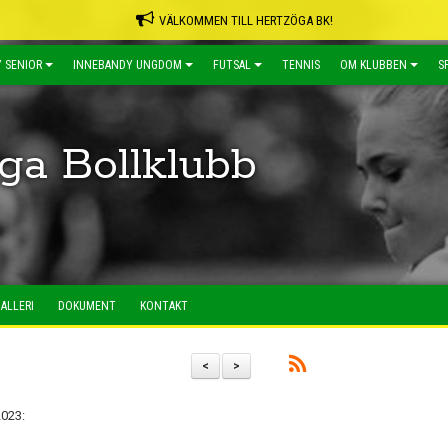
VÄLKOMMEN TILL HERTZÖGA BK!
 SENIOR
INNEBANDY UNGDOM
FUTSAL
TENNIS
OM KLUBBEN
S
ga Bollklubb
ALLERI
DOKUMENT
KONTAKT
<
>
2023: