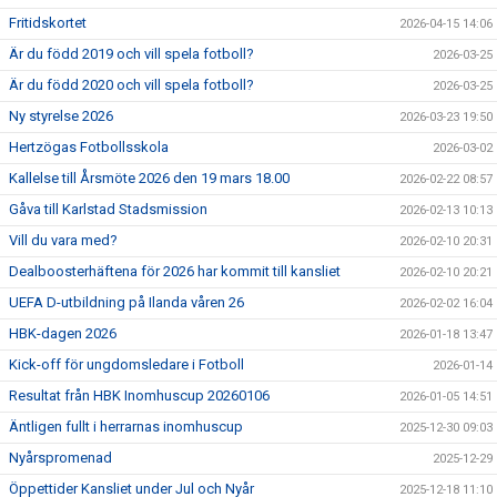
Fritidskortet
2026-04-15 14:06
Är du född 2019 och vill spela fotboll?
2026-03-25
Är du född 2020 och vill spela fotboll?
2026-03-25
Ny styrelse 2026
2026-03-23 19:50
Hertzögas Fotbollsskola
2026-03-02
Kallelse till Årsmöte 2026 den 19 mars 18.00
2026-02-22 08:57
Gåva till Karlstad Stadsmission
2026-02-13 10:13
Vill du vara med?
2026-02-10 20:31
Dealboosterhäftena för 2026 har kommit till kansliet
2026-02-10 20:21
UEFA D-utbildning på Ilanda våren 26
2026-02-02 16:04
HBK-dagen 2026
2026-01-18 13:47
Kick-off för ungdomsledare i Fotboll
2026-01-14
Resultat från HBK Inomhuscup 20260106
2026-01-05 14:51
Äntligen fullt i herrarnas inomhuscup
2025-12-30 09:03
Nyårspromenad
2025-12-29
Öppettider Kansliet under Jul och Nyår
2025-12-18 11:10