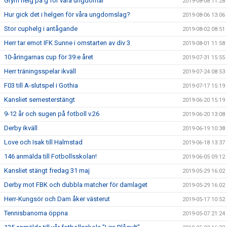
Grym helg på g för våra ungdomar
2019-08-08 11:28
Hur gick det i helgen för våra ungdomslag?
2019-08-06 13:06
Stor cuphelg i antågande
2019-08-02 08:51
Herr tar emot IFK Sunne i omstarten av div 3
2019-08-01 11:58
10-åringarnas cup för 39:e året
2019-07-31 15:55
Herr träningsspelar ikväll
2019-07-24 08:53
F03 till A-slutspel i Gothia
2019-07-17 15:19
Kansliet semesterstängt
2019-06-20 15:19
9-12 år och sugen på fotboll v.26
2019-06-20 13:08
Derby ikväll
2019-06-19 10:38
Love och Isak till Halmstad
2019-06-18 13:37
146 anmälda till Fotbollsskolan!
2019-06-05 09:12
Kansliet stängt fredag 31 maj
2019-05-29 16:02
Derby mot FBK och dubbla matcher för damlaget
2019-05-29 16:02
Herr-Kungsör och Dam åker västerut
2019-05-17 10:52
Tennisbanorna öppna
2019-05-07 21:24