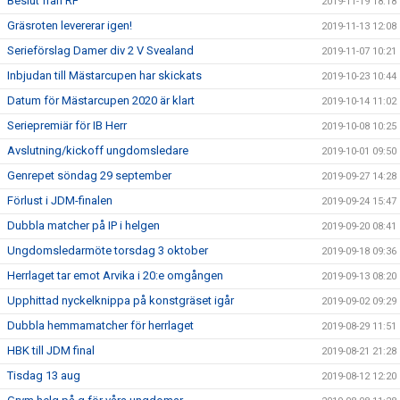
Beslut från RF
2019-11-19 18:18
Gräsroten levererar igen!
2019-11-13 12:08
Serieförslag Damer div 2 V Svealand
2019-11-07 10:21
Inbjudan till Mästarcupen har skickats
2019-10-23 10:44
Datum för Mästarcupen 2020 är klart
2019-10-14 11:02
Seriepremiär för IB Herr
2019-10-08 10:25
Avslutning/kickoff ungdomsledare
2019-10-01 09:50
Genrepet söndag 29 september
2019-09-27 14:28
Förlust i JDM-finalen
2019-09-24 15:47
Dubbla matcher på IP i helgen
2019-09-20 08:41
Ungdomsledarmöte torsdag 3 oktober
2019-09-18 09:36
Herrlaget tar emot Arvika i 20:e omgången
2019-09-13 08:20
Upphittad nyckelknippa på konstgräset igår
2019-09-02 09:29
Dubbla hemmamatcher för herrlaget
2019-08-29 11:51
HBK till JDM final
2019-08-21 21:28
Tisdag 13 aug
2019-08-12 12:20