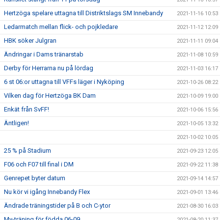
Hertzöga spelare uttagna till Distriktslags SM Innebandy
2021-11-16 10:53
Ledarmatch mellan flick- och pojkledare
2021-11-12 12:09
HBK söker Julgran
2021-11-11 09:04
Ändringar i Dams tränarstab
2021-11-08 10:59
Derby för Herrarna nu på lördag
2021-11-03 16:17
6 st 06:or uttagna till VFFs läger i Nyköping
2021-10-26 08:22
Vilken dag för Hertzöga BK Dam
2021-10-09 19:00
Enkät från SvFF!
2021-10-06 15:56
Äntligen!
2021-10-05 13:32
2021-10-02 10:05
25 % på Stadium
2021-09-23 12:05
F06 och F07 till final i DM
2021-09-22 11:38
Genrepet byter datum
2021-09-14 14:57
Nu kör vi igång Innebandy Flex
2021-09-01 13:46
Ändrade träningstider på B och C-ytor
2021-08-30 16:03
Mv-träning för födda 06-09
2021-08-20 11:37