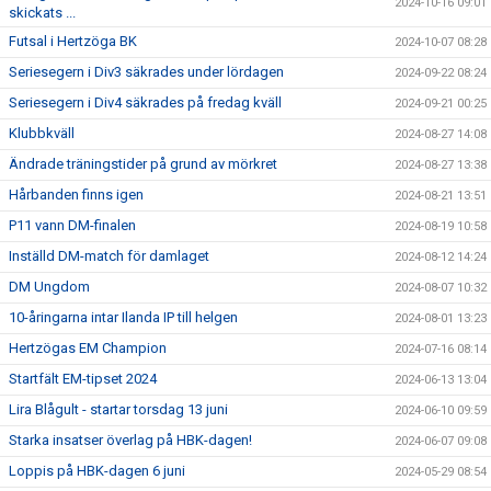
2024-10-16 09:01
skickats ...
Futsal i Hertzöga BK
2024-10-07 08:28
Seriesegern i Div3 säkrades under lördagen
2024-09-22 08:24
Seriesegern i Div4 säkrades på fredag kväll
2024-09-21 00:25
Klubbkväll
2024-08-27 14:08
Ändrade träningstider på grund av mörkret
2024-08-27 13:38
Hårbanden finns igen
2024-08-21 13:51
P11 vann DM-finalen
2024-08-19 10:58
Inställd DM-match för damlaget
2024-08-12 14:24
DM Ungdom
2024-08-07 10:32
10-åringarna intar Ilanda IP till helgen
2024-08-01 13:23
Hertzögas EM Champion
2024-07-16 08:14
Startfält EM-tipset 2024
2024-06-13 13:04
Lira Blågult - startar torsdag 13 juni
2024-06-10 09:59
Starka insatser överlag på HBK-dagen!
2024-06-07 09:08
Loppis på HBK-dagen 6 juni
2024-05-29 08:54