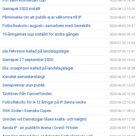
F07 vann Kolmården Cup
2020-08-16 16:50
Genrepet 2020 inställt
2020-08-12 10:26
Påminnelse om att publik ej är välkomna till IP
2020-08-05 11:43
Fotbollsskola i augusti i samarbete med Sweskills
2020-08-05 09:47
10-åringarnas cup inställd för andra gången
2020-08-05 09:14
2020-07-24 15:45
Ida Pehrsson kallad på landslagsläger
2020-07-06 13:41
Genrepet 27 september 2020
2020-06-30 10:02
Elis Josephson kallad på landslagsläger
2020-06-30 08:38
Kansliet semesterstängt
2020-06-29 12:39
Seriepremiär utan publik
2020-06-25 13:57
Tackbrev från Cancerfonden
2020-06-24 10:24
Fotbollskollo för 9-12 åringar på IP denna vecka
2020-06-22 10:34
ÖSK Söder i Svenska Cupen
2020-06-11 08:22
Grinden vid Damstugan låses kvälls- och helgtid
2020-06-09 12:58
Ilanda IP - en publikfri Arena i Covid-19 tider
2020-06-09 11:49