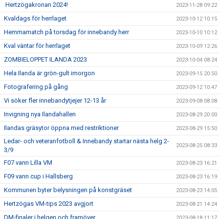
Hertzögakronan 2024!
2023-11-28 09:22
Kvaldags för herrlaget
2023-10-12 10:15
Hemmamatch på torsdag för innebandy herr
2023-10-10 10:12
Kval väntar för herrlaget
2023-10-09 12:26
ZOMBIELOPPET ILANDA 2023
2023-10-04 08:24
Hela Ilanda är grön-gult imorgon
2023-09-15 20:50
Fotografering på gång
2023-09-12 10:47
Vi söker fler innebandytjejer 12-13 år
2023-09-08 08:08
Invigning nya Ilandahallen
2023-08-29 20:00
Ilandas gräsytor öppna med restriktioner
2023-08-29 15:50
Ledar- och veteranfotboll & Innebandy startar nästa helg 2-
2023-08-25 08:33
3/9
F07 vann Lilla VM
2023-08-23 16:21
F09 vann cup i Hallsberg
2023-08-23 16:19
Kommunen byter belysningen på konstgräset
2023-08-23 14:05
Hertzögas VM-tips 2023 avgjort
2023-08-21 14:24
DM-finaler i helgen och framöver
2023-08-18 11:17