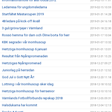
Informationsmöte för alla födda 2012
2019-02-15 11:01
Ledarresa för ungdomsledarna
2019-02-15 10:59
Startfältet Mästarcupen 2019
2019-01-31 14:28
48 ledare på kick-off ikväll
2019-01-24 16:18
3 gul/gröna tjejer i Värmland
2019-01-18 22:30
Rossö hemma för dam och Ölme borta för herr
2019-01-17 10:04
KBK segrade i vår inomhuscup
2019-01-07 13:32
Hertzöga Inomhuscup 6 januari
2019-01-01 13:01
Resultat från Nyårspromenaden
2018-12-31 15:25
Hertzögas Nyårspromenad
2018-12-27 09:27
Juniorlag på herrsidan
2018-12-21 12:52
God Jul o Gott Nytt År!
2018-12-20 11:18
Lottning i vår Inomhuscup sker idag
2018-12-18 10:52
Hertzöga Inomhuscup för herrsenior
2018-12-10 10:10
Värmlands Fotbollförbunds repskap 2018
2018-12-05 09:31
Halsdukarna har kommit
2018-12-04 12:13