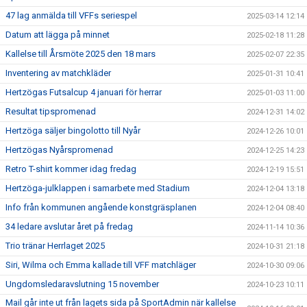
47 lag anmälda till VFFs seriespel
2025-03-14 12:14
Datum att lägga på minnet
2025-02-18 11:28
Kallelse till Årsmöte 2025 den 18 mars
2025-02-07 22:35
Inventering av matchkläder
2025-01-31 10:41
Hertzögas Futsalcup 4 januari för herrar
2025-01-03 11:00
Resultat tipspromenad
2024-12-31 14:02
Hertzöga säljer bingolotto till Nyår
2024-12-26 10:01
Hertzögas Nyårspromenad
2024-12-25 14:23
Retro T-shirt kommer idag fredag
2024-12-19 15:51
Hertzöga-julklappen i samarbete med Stadium
2024-12-04 13:18
Info från kommunen angående konstgräsplanen
2024-12-04 08:40
34 ledare avslutar året på fredag
2024-11-14 10:36
Trio tränar Herrlaget 2025
2024-10-31 21:18
Siri, Wilma och Emma kallade till VFF matchläger
2024-10-30 09:06
Ungdomsledaravslutning 15 november
2024-10-23 10:11
Mail går inte ut från lagets sida på SportAdmin när kallelse