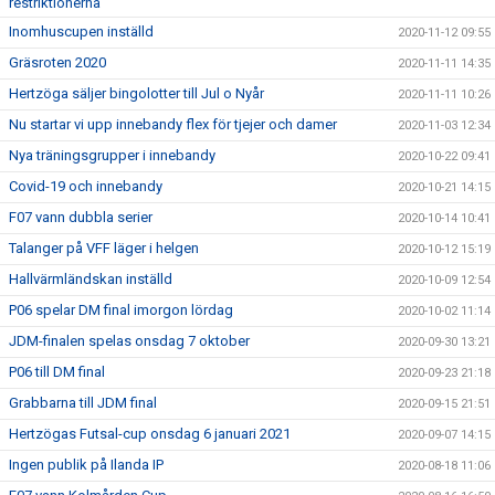
restriktionerna
Inomhuscupen inställd
2020-11-12 09:55
Gräsroten 2020
2020-11-11 14:35
Hertzöga säljer bingolotter till Jul o Nyår
2020-11-11 10:26
Nu startar vi upp innebandy flex för tjejer och damer
2020-11-03 12:34
Nya träningsgrupper i innebandy
2020-10-22 09:41
Covid-19 och innebandy
2020-10-21 14:15
F07 vann dubbla serier
2020-10-14 10:41
Talanger på VFF läger i helgen
2020-10-12 15:19
Hallvärmländskan inställd
2020-10-09 12:54
P06 spelar DM final imorgon lördag
2020-10-02 11:14
JDM-finalen spelas onsdag 7 oktober
2020-09-30 13:21
P06 till DM final
2020-09-23 21:18
Grabbarna till JDM final
2020-09-15 21:51
Hertzögas Futsal-cup onsdag 6 januari 2021
2020-09-07 14:15
Ingen publik på Ilanda IP
2020-08-18 11:06