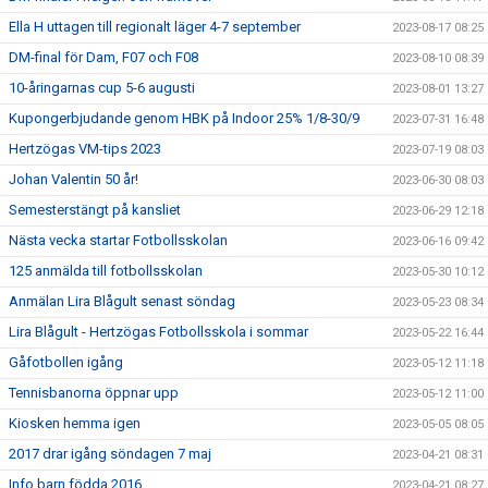
Ella H uttagen till regionalt läger 4-7 september
2023-08-17 08:25
DM-final för Dam, F07 och F08
2023-08-10 08:39
10-åringarnas cup 5-6 augusti
2023-08-01 13:27
Kupongerbjudande genom HBK på Indoor 25% 1/8-30/9
2023-07-31 16:48
Hertzögas VM-tips 2023
2023-07-19 08:03
Johan Valentin 50 år!
2023-06-30 08:03
Semesterstängt på kansliet
2023-06-29 12:18
Nästa vecka startar Fotbollsskolan
2023-06-16 09:42
125 anmälda till fotbollsskolan
2023-05-30 10:12
Anmälan Lira Blågult senast söndag
2023-05-23 08:34
Lira Blågult - Hertzögas Fotbollsskola i sommar
2023-05-22 16:44
Gåfotbollen igång
2023-05-12 11:18
Tennisbanorna öppnar upp
2023-05-12 11:00
Kiosken hemma igen
2023-05-05 08:05
2017 drar igång söndagen 7 maj
2023-04-21 08:31
Info barn födda 2016
2023-04-21 08:27