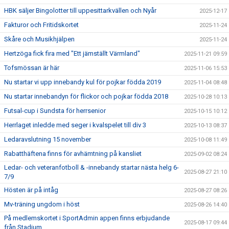
HBK säljer Bingolotter till uppesittarkvällen och Nyår
2025-12-17
Fakturor och Fritidskortet
2025-11-24
Skåre och Musikhjälpen
2025-11-24
Hertzöga fick fira med "Ett jämställt Värmland"
2025-11-21 09:59
Tofsmössan är här
2025-11-06 15:53
Nu startar vi upp innebandy kul för pojkar födda 2019
2025-11-04 08:48
Nu startar innebandyn för flickor och pojkar födda 2018
2025-10-28 10:13
Futsal-cup i Sundsta för herrsenior
2025-10-15 10:12
Herrlaget inledde med seger i kvalspelet till div 3
2025-10-13 08:37
Ledaravslutning 15 november
2025-10-08 11:49
Rabatthäftena finns för avhämtning på kansliet
2025-09-02 08:24
Ledar- och veteranfotboll & -innebandy startar nästa helg 6-
2025-08-27 21:10
7/9
Hösten är på intåg
2025-08-27 08:26
Mv-träning ungdom i höst
2025-08-26 14:40
På medlemskortet i SportAdmin appen finns erbjudande
2025-08-17 09:44
från Stadium