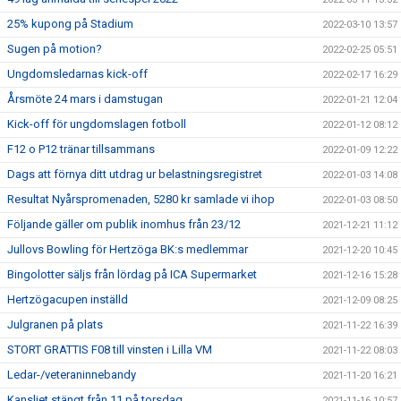
25% kupong på Stadium
2022-03-10 13:57
Sugen på motion?
2022-02-25 05:51
Ungdomsledarnas kick-off
2022-02-17 16:29
Årsmöte 24 mars i damstugan
2022-01-21 12:04
Kick-off för ungdomslagen fotboll
2022-01-12 08:12
F12 o P12 tränar tillsammans
2022-01-09 12:22
Dags att förnya ditt utdrag ur belastningsregistret
2022-01-03 14:08
Resultat Nyårspromenaden, 5280 kr samlade vi ihop
2022-01-03 08:50
Följande gäller om publik inomhus från 23/12
2021-12-21 11:12
Jullovs Bowling för Hertzöga BK:s medlemmar
2021-12-20 10:45
Bingolotter säljs från lördag på ICA Supermarket
2021-12-16 15:28
Hertzögacupen inställd
2021-12-09 08:25
Julgranen på plats
2021-11-22 16:39
STORT GRATTIS F08 till vinsten i Lilla VM
2021-11-22 08:03
Ledar-/veteraninnebandy
2021-11-20 16:21
Kansliet stängt från 11 på torsdag
2021-11-16 10:57