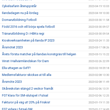
Cykelsafarin återuppstår
2023-04-19 10:03
Ilandadagen nu på lördag
2023-04-18 10:00
Domarutbildning Fotboll
2023-03-30 11:58
Född 2016 och vill börja spela fotboll
2023-03-30 09:57
Tränarutbildning D i HBKs regi
2023-03-30 09:54
Kioskverksamheten på Ilanda IP 2023
2023-03-24 11:33
Årsmötet 2023
2023-03-17 08:26
Årets första matcher på Ilandas konstgräs till helgen
2023-03-15 15:22
Vinst I Hallvärmländskan för Dam
2023-02-26 22:09
Ella uttagen av SvFF!
2023-02-18 09:18
Medlemsfakturor skickas ut till alla
2023-02-08 13:30
Årsmöte 2023
2023-02-08 11:49
Skåreskolan stängd 2 veckor framåt
2023-02-06 13:31
F07 klara för SM-slutspel i Futsal
2023-02-06 12:25
Fakturor på väg ut! 20% på Friskis!
2023-01-19 11:33
F07 vidare i futsal-SM
2023-01-17 14:49