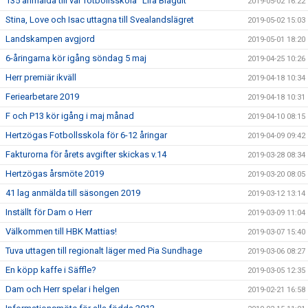
135 anmälda till vår fotbollsskola "Lira Blågult"
2019-05-02 16:22
Stina, Love och Isac uttagna till Svealandslägret
2019-05-02 15:03
Landskampen avgjord
2019-05-01 18:20
6-åringarna kör igång söndag 5 maj
2019-04-25 10:26
Herr premiär ikväll
2019-04-18 10:34
Feriearbetare 2019
2019-04-18 10:31
F och P13 kör igång i maj månad
2019-04-10 08:15
Hertzögas Fotbollsskola för 6-12 åringar
2019-04-09 09:42
Fakturorna för årets avgifter skickas v.14
2019-03-28 08:34
Hertzögas årsmöte 2019
2019-03-20 08:05
41 lag anmälda till säsongen 2019
2019-03-12 13:14
Inställt för Dam o Herr
2019-03-09 11:04
Välkommen till HBK Mattias!
2019-03-07 15:40
Tuva uttagen till regionalt läger med Pia Sundhage
2019-03-06 08:27
En köpp kaffe i Säffle?
2019-03-05 12:35
Dam och Herr spelar i helgen
2019-02-21 16:58