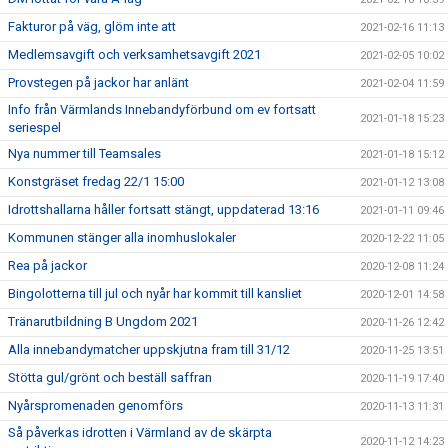
Fakturor på väg, glöm inte att
2021-02-16 11:13
Medlemsavgift och verksamhetsavgift 2021
2021-02-05 10:02
Provstegen på jackor har anlänt
2021-02-04 11:59
Info från Värmlands Innebandyförbund om ev fortsatt
2021-01-18 15:23
seriespel
Nya nummer till Teamsales
2021-01-18 15:12
Konstgräset fredag 22/1 15:00
2021-01-12 13:08
Idrottshallarna håller fortsatt stängt, uppdaterad 13:16
2021-01-11 09:46
Kommunen stänger alla inomhuslokaler
2020-12-22 11:05
Rea på jackor
2020-12-08 11:24
Bingolotterna till jul och nyår har kommit till kansliet
2020-12-01 14:58
Tränarutbildning B Ungdom 2021
2020-11-26 12:42
Alla innebandymatcher uppskjutna fram till 31/12
2020-11-25 13:51
Stötta gul/grönt och beställ saffran
2020-11-19 17:40
Nyårspromenaden genomförs
2020-11-13 11:31
Så påverkas idrotten i Värmland av de skärpta
2020-11-12 14:23