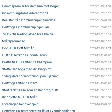
Hemmapremiär för damerna mot Degen
2023-01-13 11:32
Kick-off ungdomsledare fotboll
2023-01-07 15:26
Resultat från Inomhuscupen Sundsta
2023-01-06 07:57
Hertzögas inomhuscup 6 januari
2023-01-05 08:20
7900 kr till Radiohjälpen för Ukraina
2022-12-31 15:12
Nyårspromenad
2022-12-28 10:25
God Jul & Gott Nytt År!
2022-12-23 11:24
Fullt till Hertzögas inomhuscup
2022-12-21 09:00
Grattis till HBKs VM-tips Champion
2022-12-19 23:17
Stötta Hertzöga med din bingolott
2022-12-19 11:27
15 lag klara för inomhuscupen 6 januari
2022-12-19 10:20
Hertzögas VM-tips 2022
2022-11-15 08:08
Stort tack till alla som spelar grön/gult!
2022-11-09 13:10
Bingolotto till Jul & Nyår
2022-11-08 13:51
Föreningen behöver hjälp
2022-10-25 07:50
Hertzöga BK representeras flitigt i Värmlandslagen i