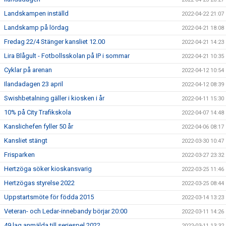
Landskampen inställd
2022-04-22 21:07
Landskamp på lördag
2022-04-21 18:08
Fredag 22/4 Stänger kansliet 12.00
2022-04-21 14:23
Lira Blågult - Fotbollsskolan på IP i sommar
2022-04-21 10:35
Cyklar på arenan
2022-04-12 10:54
Ilandadagen 23 april
2022-04-12 08:39
Swishbetalning gäller i kiosken i år
2022-04-11 15:30
10% på City Trafikskola
2022-04-07 14:48
Kanslichefen fyller 50 år
2022-04-06 08:17
Kansliet stängt
2022-03-30 10:47
Frisparken
2022-03-27 23:32
Hertzöga söker kioskansvarig
2022-03-25 11:46
Hertzögas styrelse 2022
2022-03-25 08:44
Uppstartsmöte för födda 2015
2022-03-14 13:23
Veteran- och Ledar-innebandy börjar 20:00
2022-03-11 14:26
49 lag anmälda till seriespel 2022
2022-03-11 13:32