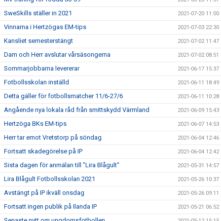
SweSkills ställer in 2021
2021-07-20 11:00
Vinnarna i Hertzögas EM-tips
2021-07-03 22:30
Kansliet semesterstängt
2021-07-02 11:47
Dam och Herr avslutar vårsäsongerna
2021-07-02 08:51
Sommarjobbarna levererar
2021-06-17 15:37
Fotbollsskolan inställd
2021-06-11 18:49
Detta gäller för fotbollsmatcher 11/6-27/6
2021-06-11 10:28
Angående nya lokala råd från smittskydd Värmland
2021-06-09 15:43
Hertzöga BKs EM-tips
2021-06-07 14:53
Herr tar emot Vretstorp på söndag
2021-06-04 12:46
Fortsatt skadegörelse på IP
2021-06-04 12:42
Sista dagen för anmälan till "Lira Blågult"
2021-05-31 14:57
Lira Blågult Fotbollsskolan 2021
2021-05-26 10:37
Avstängt på IP ikväll onsdag
2021-05-26 09:11
Fortsatt ingen publik på Ilanda IP
2021-05-21 06:52
Senaste nytt om ungdomsfotbollen
2021-05-12 15:15