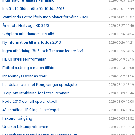
Inga matcher tillåts i Värmland
2020-04-03 12:39
Inställt föräldramöte för födda 2013
2020-04-01 15:49
Värmlands Fotbollförbunds planer för våren 2020
2020-04-01 08:37
Årsmöte Hertzöga BK 31/3
2020-03-27 10:40
C diplom utbildningen inställd
2020-03-26 14:54
Ny information till alla födda 2013
2020-03-26 14:21
Ingen utbildning för 5- och 7-manna ledare ikväll
2020-03-25 14:15
HBKs styrelse informerar
2020-03-19 08:15
Fotbollsträning o match tillåts
2020-03-13 15:08
Innebandysäsongen över
2020-03-12 21:16
Landskampen mot Kongsvinger uppskjuten
2020-03-12 16:19
C-diplom utbildning för fotbollstränare
2020-03-09 15:46
Född 2013 och vill spela fotboll
2020-03-09 10:08
43 anmälda HBK-lag till seriespel
2020-03-06 09:04
Fakturor på gång
2020-03-05 09:52
Ursäkta fakturaproblemen
2020-02-27 13:13