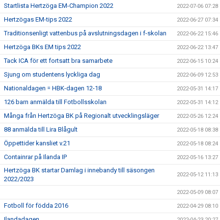
Startlista Hertzöga EM-Champion 2022
2022-07-06 07:28
Hertzögas EM-tips 2022
2022-06-27 07:34
Traditionsenligt vattenbus på avslutningsdagen i f-skolan
2022-06-22 15:46
Hertzöga BKs EM tips 2022
2022-06-22 13:47
Tack ICA för ett fortsatt bra samarbete
2022-06-15 10:24
Sjung om studentens lyckliga dag
2022-06-09 12:53
Nationaldagen = HBK-dagen 12-18
2022-05-31 14:17
126 barn anmälda till Fotbollsskolan
2022-05-31 14:12
Många från Hertzöga BK på Regionalt utvecklingsläger
2022-05-26 12:24
88 anmälda till Lira Blågult
2022-05-18 08:38
Öppettider kansliet v.21
2022-05-18 08:24
Containrar på Ilanda IP
2022-05-16 13:27
Hertzöga BK startar Damlag i innebandy till säsongen
2022-05-12 11:13
2022/2023
2022-05-09 08:07
Fotboll för födda 2016
2022-04-29 08:10
Ilandadagen
2022-04-23 20:27