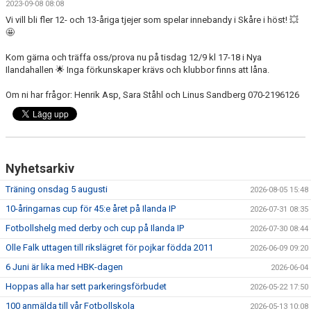
2023-09-08 08:08
FRISPARKEN
Vi vill bli fler 12- och 13-åriga tjejer som spelar innebandy i Skåre i höst! 💥
🤩
BLI MEDLEM
Kom gärna och träffa oss/prova nu på tisdag 12/9 kl 17-18 i Nya
Ilandahallen 🌟 Inga förkunskaper krävs och klubbor finns att låna.
MATCHER
Om ni har frågor: Henrik Asp, Sara Ståhl och Linus Sandberg 070-2196126
KONTAKTER & LAG
FÖRENINGSDOKUMENT_GAMLA
SPONSORER
Nyhetsarkiv
Träning onsdag 5 augusti
FÖRENINGSDOKUMENT
2026-08-05 15:48
10-åringarnas cup för 45:e året på Ilanda IP
2026-07-31 08:35
Fotbollshelg med derby och cup på Ilanda IP
2026-07-30 08:44
Olle Falk uttagen till rikslägret för pojkar födda 2011
2026-06-09 09:20
6 Juni är lika med HBK-dagen
2026-06-04
Hoppas alla har sett parkeringsförbudet
2026-05-22 17:50
100 anmälda till vår Fotbollskola
2026-05-13 10:08