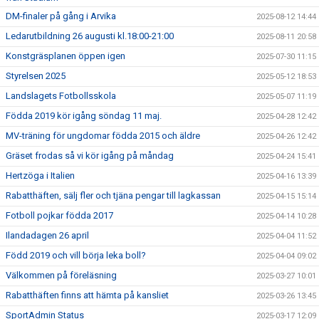
DM-finaler på gång i Arvika
2025-08-12 14:44
Ledarutbildning 26 augusti kl.18:00-21:00
2025-08-11 20:58
Konstgräsplanen öppen igen
2025-07-30 11:15
Styrelsen 2025
2025-05-12 18:53
Landslagets Fotbollsskola
2025-05-07 11:19
Födda 2019 kör igång söndag 11 maj.
2025-04-28 12:42
MV-träning för ungdomar födda 2015 och äldre
2025-04-26 12:42
Gräset frodas så vi kör igång på måndag
2025-04-24 15:41
Hertzöga i Italien
2025-04-16 13:39
Rabatthäften, sälj fler och tjäna pengar till lagkassan
2025-04-15 15:14
Fotboll pojkar födda 2017
2025-04-14 10:28
Ilandadagen 26 april
2025-04-04 11:52
Född 2019 och vill börja leka boll?
2025-04-04 09:02
Välkommen på föreläsning
2025-03-27 10:01
Rabatthäften finns att hämta på kansliet
2025-03-26 13:45
SportAdmin Status
2025-03-17 12:09