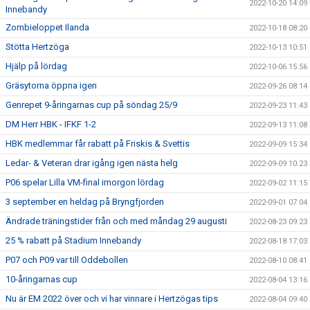
2022-10-20 14:09
Innebandy
Zombieloppet Ilanda
2022-10-18 08:20
Stötta Hertzöga
2022-10-13 10:51
Hjälp på lördag
2022-10-06 15:56
Gräsytorna öppna igen
2022-09-26 08:14
Genrepet 9-åringarnas cup på söndag 25/9
2022-09-23 11:43
DM Herr HBK - IFKF 1-2
2022-09-13 11:08
HBK medlemmar får rabatt på Friskis & Svettis
2022-09-09 15:34
Ledar- & Veteran drar igång igen nästa helg
2022-09-09 10:23
P06 spelar Lilla VM-final imorgon lördag
2022-09-02 11:15
3 september en heldag på Bryngfjorden
2022-09-01 07:04
Ändrade träningstider från och med måndag 29 augusti
2022-08-23 09:23
25 % rabatt på Stadium Innebandy
2022-08-18 17:03
P07 och P09 var till Oddebollen
2022-08-10 08:41
10-åringarnas cup
2022-08-04 13:16
Nu är EM 2022 över och vi har vinnare i Hertzögas tips
2022-08-04 09:40