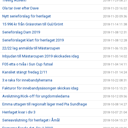
Trevlig Advent!
2018-11-29 08:21
Ola tar över efter Dave
2018-11-23 16:02
Nytt serieförslag för herrlaget
2018-11-20 09:36
15 996 kr från Gräsroten till Gul/Grönt
2018-11-14 11:38
Serieförslag Dam 2019
2018-11-08 12:31
Serieförslaget klart för herrlaget 2019
2018-11-08 12:28
22/22 lag anmälda till Mästarcupen
2018-11-06 15:25
Inbjudan till Mästarcupen 2019 skickades idag
2018-11-05 14:02
F05 etta o tvåa i Sun Cup futsal
2018-11-04 14:11
Kansliet stängt fredag 2/11
2018-11-01 14:24
3:e raka för innebandyherrarna
2018-10-22 08:31
Fakturor för innebandysäsongen skickas idag
2018-10-15 15:21
Avslutning/Kick-off för ungdomsledarna
2018-10-12 09:56
Emma uttagen till regionalt läger med Pia Sundhage
2018-10-08 14:27
Herrlaget kvar i div 3
2018-10-07 21:04
Serieavslutning för herrlaget i Åmål
2018-10-04 15:27