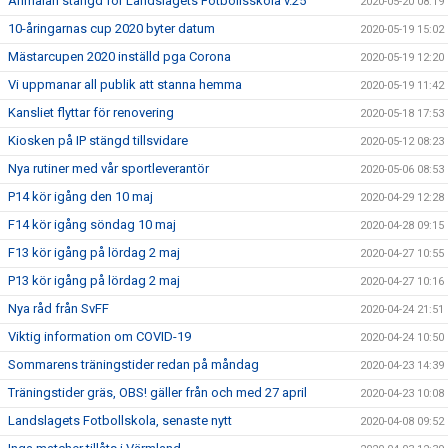
Anmälan stängd för Landslagets Fotbollsskola v.25
2020-05-20 08:19
10-åringarnas cup 2020 byter datum
2020-05-19 15:02
Mästarcupen 2020 inställd pga Corona
2020-05-19 12:20
Vi uppmanar all publik att stanna hemma
2020-05-19 11:42
Kansliet flyttar för renovering
2020-05-18 17:53
Kiosken på IP stängd tillsvidare
2020-05-12 08:23
Nya rutiner med vår sportleverantör
2020-05-06 08:53
P14 kör igång den 10 maj
2020-04-29 12:28
F14 kör igång söndag 10 maj
2020-04-28 09:15
F13 kör igång på lördag 2 maj
2020-04-27 10:55
P13 kör igång på lördag 2 maj
2020-04-27 10:16
Nya råd från SvFF
2020-04-24 21:51
Viktig information om COVID-19
2020-04-24 10:50
Sommarens träningstider redan på måndag
2020-04-23 14:39
Träningstider gräs, OBS! gäller från och med 27 april
2020-04-23 10:08
Landslagets Fotbollskola, senaste nytt
2020-04-08 09:52