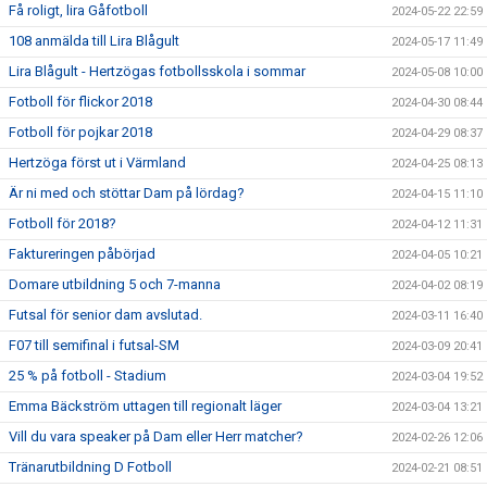
Få roligt, lira Gåfotboll
2024-05-22 22:59
108 anmälda till Lira Blågult
2024-05-17 11:49
Lira Blågult - Hertzögas fotbollsskola i sommar
2024-05-08 10:00
Fotboll för flickor 2018
2024-04-30 08:44
Fotboll för pojkar 2018
2024-04-29 08:37
Hertzöga först ut i Värmland
2024-04-25 08:13
Är ni med och stöttar Dam på lördag?
2024-04-15 11:10
Fotboll för 2018?
2024-04-12 11:31
Faktureringen påbörjad
2024-04-05 10:21
Domare utbildning 5 och 7-manna
2024-04-02 08:19
Futsal för senior dam avslutad.
2024-03-11 16:40
F07 till semifinal i futsal-SM
2024-03-09 20:41
25 % på fotboll - Stadium
2024-03-04 19:52
Emma Bäckström uttagen till regionalt läger
2024-03-04 13:21
Vill du vara speaker på Dam eller Herr matcher?
2024-02-26 12:06
Tränarutbildning D Fotboll
2024-02-21 08:51