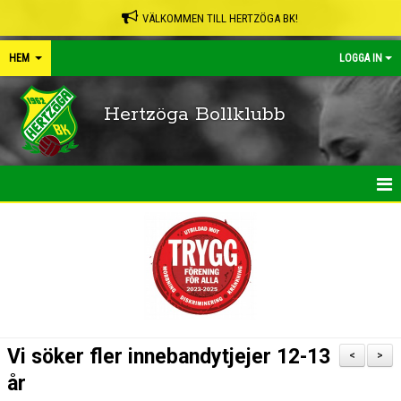
VÄLKOMMEN TILL HERTZÖGA BK!
HEM
LOGGA IN
Hertzöga Bollklubb
HEM
NYHETER
KALENDER
LEDARPÄRMEN
Vi söker fler innebandytjejer 12-13
<
>
SHOP
år