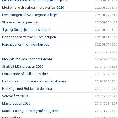
Feriearbete Karlstad Kommun/Hertzöga BK
2020-01-29 12:59
Medlems- och verksamhetsavgifter 2020
2020-01-29 08:19
Love uttagen till SvFF regionala läger
2020-01-22 13:42
Skåreskolan öppen igen
2020-01-20 11:28
4 gul/gröna tjejer med i slutspel
2020-01-12 18:10
Hertzögas herrar vann Dömlecupen
2020-01-11 17:22
Forshaga vann vår inomhuscup
2020-01-07 09:00
2019-12-20 20:38
Kick-off för våra ungdomsledare
2019-12-18 15:55
Startfält Mästarcupen 2020
2019-12-17 08:36
Fortfarande på Julklappsjakt?
2019-12-17 08:20
Hertzögas inomhuscup blir av den 4 januari
2019-12-16 15:01
Hertzöga mot Boltic i 16-delsfinal
2019-12-10 10:40
Veteranåret 2019
2019-12-09 15:48
Mästarcupen 2020
2019-12-03 12:07
Kansliet stängt torsdag/måndag kväll
2019-11-20 08:36