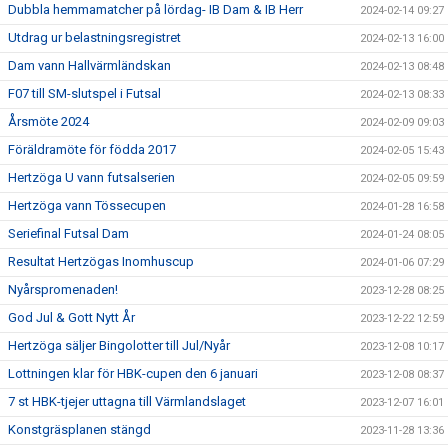
Dubbla hemmamatcher på lördag- IB Dam & IB Herr
2024-02-14 09:27
Utdrag ur belastningsregistret
2024-02-13 16:00
Dam vann Hallvärmländskan
2024-02-13 08:48
F07 till SM-slutspel i Futsal
2024-02-13 08:33
Årsmöte 2024
2024-02-09 09:03
Föräldramöte för födda 2017
2024-02-05 15:43
Hertzöga U vann futsalserien
2024-02-05 09:59
Hertzöga vann Tössecupen
2024-01-28 16:58
Seriefinal Futsal Dam
2024-01-24 08:05
Resultat Hertzögas Inomhuscup
2024-01-06 07:29
Nyårspromenaden!
2023-12-28 08:25
God Jul & Gott Nytt År
2023-12-22 12:59
Hertzöga säljer Bingolotter till Jul/Nyår
2023-12-08 10:17
Lottningen klar för HBK-cupen den 6 januari
2023-12-08 08:37
7 st HBK-tjejer uttagna till Värmlandslaget
2023-12-07 16:01
Konstgräsplanen stängd
2023-11-28 13:36