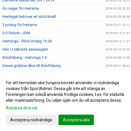
Damerna fixade det, Div 1 2019
2018-09-29 18:25
Go seger för Herrarna
2018-09-28 22:23
Herrlaget behöver ert stöd ikväll
2018-09-28 08:58
3 poäng för herrarna
2018-09-21 10:12
0-3 förlust i JDM
2018-09-19 21:41
Hertzöga - Ölme lördag 13.00
2018-09-14 11:21
Herr U säkrade seriesegern
2018-09-10 09:55
Adolfsberg - Hertzöga 1-3
2018-09-08 13:48
Daves grabbar åker till Adolfsberg
2018-09-07 08:42
JDM-final för våra tjejer
2018-09-05 14:56
Ödesmatch för herrlaget
För att hemsidan ska fungera korrekt använder vi nödvändiga
2018-08-31 12:48
cookies från SportAdmin. Dessa går inte att stänga av.
Pontus Johansson och Maria Busk inspirerar
2018-08-28 12:22
Föreningen kan också använda frivilliga cookies, t.ex. för statistik
Utlottade priser från Målkronan
2018-08-20 08:33
eller marknadsföring. Du väljer själv om du vill acceptera dessa.
Tung förlust för herrlaget mot FF
2018-08-18 15:00
Anpassa dina val
Hertzögakronan Lördag 18/8
2018-08-13 09:19
Acceptera nödvändiga
Acceptera alla
Seger 2-1 mot Bosna 92
2018-08-09 11:29