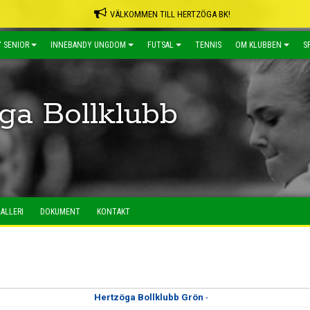
VÄLKOMMEN TILL HERTZÖGA BK!
 SENIOR
INNEBANDY UNGDOM
FUTSAL
TENNIS
OM KLUBBEN
S
ga Bollklubb
ALLERI
DOKUMENT
KONTAKT
Hertzöga Bollklubb Grön
-