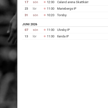
17
sön
12:00
Caland arena Skattkärr
23
lör
11:00
Mariebergs IP
31
sön
10:20
Torsby
JUNI 2026
07
sön
11:00
Ulvsby IP
13
lör
11:00
Ilanda IP