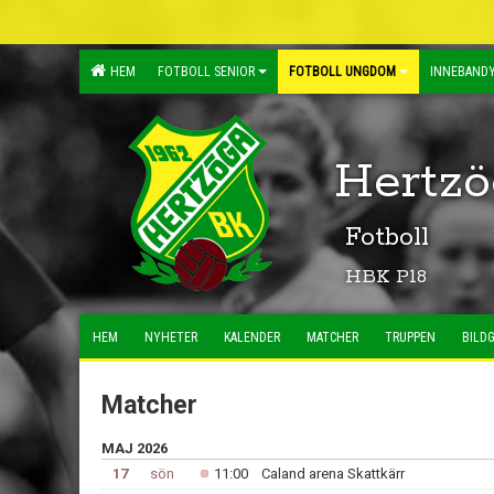
HEM
FOTBOLL SENIOR
FOTBOLL UNGDOM
INNEBANDY
Hertzö
Fotboll
HBK P18
HEM
NYHETER
KALENDER
MATCHER
TRUPPEN
BILDG
Matcher
MAJ 2026
17
sön
11:00
Caland arena Skattkärr