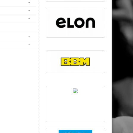
-
-
-
-
-