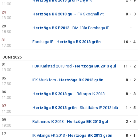
Hertzöga BK 2013 grön
- Deje IK
2 - 9
11:00
24
Hertzöga BK 2013 gul
- IFK Skoghall vit
0 - 0
13:00
29
Hertzöga BK P2013
- DM 13år Forshaga IF
-
18:30
31
Forshaga IF -
Hertzöga BK 2013 grön
16 - 4
17:00
JUNI 2026
01
FBK Karlstad 2013 röd -
Hertzöga BK 2013 gul
11 - 2
19:00
05
IFK Munkfors -
Hertzöga BK 2013 grön
8 - 2
17:30
06
Hertzöga BK 2013 gul
- Råtorps IK 2013
8 - 3
11:00
07
Hertzöga BK 2013 grön
- Skattkärrs IF 2013 blå
1 - 5
11:00
09
Rottneros IK 2013 -
Hertzöga BK 2013 gul
2 - 5
19:00
17
IK Vikings FK 2013 -
Hertzöga BK 2013 grön
8 - 1