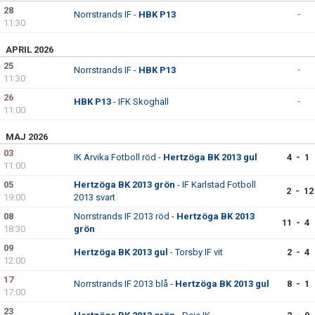
BILDGALLERI
28
Norrstrands IF -
HBK P13
-
11:30
DOKUMENT
APRIL 2026
25
Norrstrands IF -
HBK P13
-
KONTAKT
11:30
26
HBK P13
- IFK Skoghall
-
11:00
MAJ 2026
03
IK Arvika Fotboll röd -
Hertzöga BK 2013 gul
4 - 1
11:00
05
Hertzöga BK 2013 grön
- IF Karlstad Fotboll
2 - 12
19:00
2013 svart
08
Norrstrands IF 2013 röd -
Hertzöga BK 2013
11 - 4
18:30
grön
09
Hertzöga BK 2013 gul
- Torsby IF vit
2 - 4
12:00
17
Norrstrands IF 2013 blå -
Hertzöga BK 2013 gul
8 - 1
17:00
23