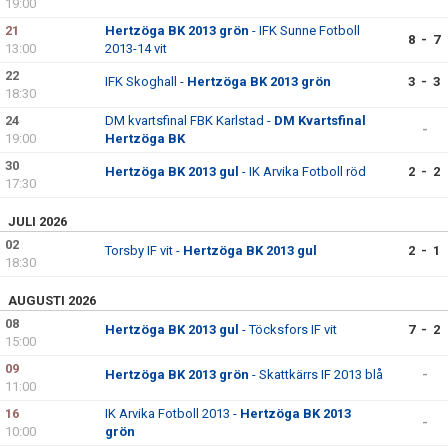
19:00
21
Hertzöga BK 2013 grön
- IFK Sunne Fotboll
8 - 7
13:00
2013-14 vit
22
IFK Skoghall -
Hertzöga BK 2013 grön
3 - 3
18:30
24
DM kvartsfinal FBK Karlstad -
DM Kvartsfinal
-
19:00
Hertzöga BK
30
Hertzöga BK 2013 gul
- IK Arvika Fotboll röd
2 - 2
17:30
JULI 2026
02
Torsby IF vit -
Hertzöga BK 2013 gul
2 - 1
18:30
AUGUSTI 2026
08
Hertzöga BK 2013 gul
- Töcksfors IF vit
7 - 2
15:00
09
Hertzöga BK 2013 grön
- Skattkärrs IF 2013 blå
-
11:00
16
IK Arvika Fotboll 2013 -
Hertzöga BK 2013
-
10:00
grön