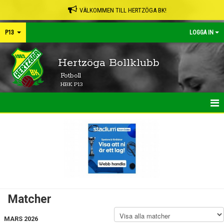
VÄLKOMMEN TILL HERTZÖGA BK!
P13
LOGGA IN
Hertzöga Bollklubb
Fotboll
HBK P13
HEM
NYHETER
KALENDER
MATCHER
Matcher
TRUPPEN
MARS 2026