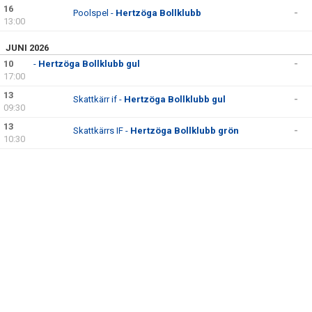
16
BILDGALLERI
Poolspel -
Hertzöga Bollklubb
-
13:00
DOKUMENT
JUNI 2026
10
-
Hertzöga Bollklubb gul
-
KONTAKT
17:00
13
Skattkärr if -
Hertzöga Bollklubb gul
-
09:30
13
Skattkärrs IF -
Hertzöga Bollklubb grön
-
10:30