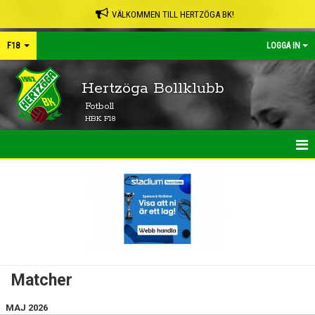
VÄLKOMMEN TILL HERTZÖGA BK!
F18
LOGGA IN
Hertzöga Bollklubb
Fotboll
HBK F18
HEM
NYHETER
KALENDER
MATCHER
Matcher
TRUPPEN
MAJ 2026