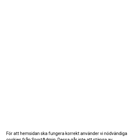
För att hemsidan ska fungera korrekt använder vi nödvändiga
cookies från SportAdmin. Dessa går inte att stänga av.