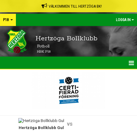
VÄLKOMMEN TILL HERTZÖGA BK!
P18
LOGGA IN
Hertzöga Bollklubb
Fotboll
HBK P18
HEM
NYHETER
KALENDER
MATCHER
vs
Hertzöga Bollklubb Gul
TRUPPEN