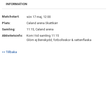
BILDGALLERI
INFORMATION
DOKUMENT
Matchstart:
sön 17 maj, 12:00
Plats:
Caland arena Skattkärr
KONTAKT
Samling:
11:15, Caland arena
Aktivitetsinfo:
Kom I tid samling 11:15
Glöm ej Benskydd, fotbollsskor & vattenflaska
<< Tillbaka