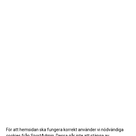
För att hemsidan ska fungera korrekt använder vi nödvändiga
cookies från SportAdmin. Dessa går inte att stänga av.