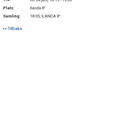
BILDGALLERI
Plats:
Ilanda IP
Samling:
18:05, ILANDA IP
DOKUMENT
<< Tillbaka
KONTAKT