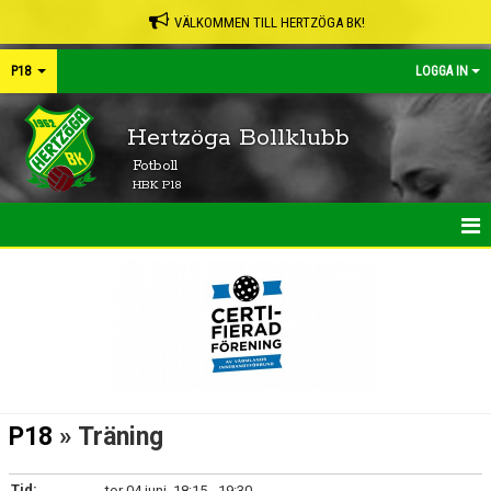
VÄLKOMMEN TILL HERTZÖGA BK!
P18
LOGGA IN
Hertzöga Bollklubb
Fotboll
HBK P18
HEM
NYHETER
KALENDER
MATCHER
P18
» Träning
TRUPPEN
Tid:
tor 04 juni, 18:15 - 19:30