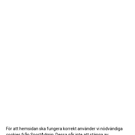
För att hemsidan ska fungera korrekt använder vi nödvändiga
cookies från SportAdmin. Dessa går inte att stänga av.