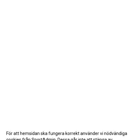
För att hemsidan ska fungera korrekt använder vi nödvändiga
cookies från SportAdmin. Dessa går inte att stänga av.