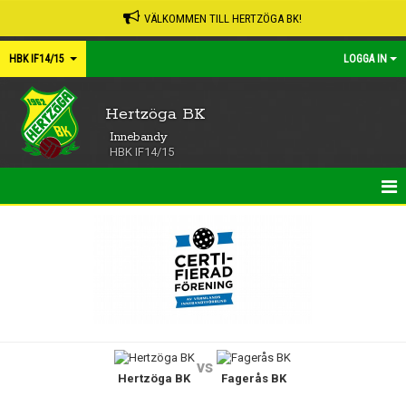
VÄLKOMMEN TILL HERTZÖGA BK!
HBK IF14/15
LOGGA IN
Hertzöga BK
Innebandy
HBK IF14/15
HEM
NYHETER
KALENDER
MATCHER
vs
Hertzöga BK
Fagerås BK
TRUPPEN