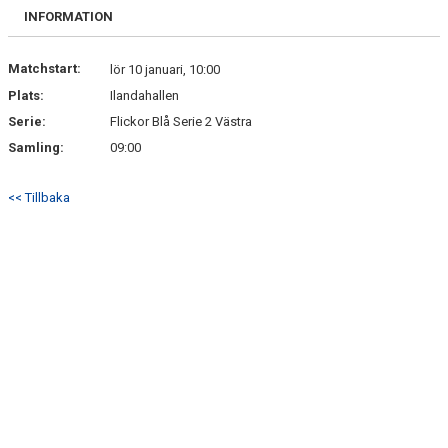
BILDGALLERI
INFORMATION
DOKUMENT
Matchstart:
lör 10 januari, 10:00
Plats:
Ilandahallen
KONTAKT
Serie:
Flickor Blå Serie 2 Västra
Samling:
09:00
<< Tillbaka