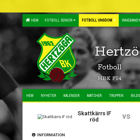
HEM
FOTBOLL SENIOR
FOTBOLL UNGDOM
INNEBANDY
Hertzö
Fotboll
HBK F14
HEM
NYHETER
KALENDER
MATCHER
TRUPPEN
BILDG
Skattkärrs IF
vs
röd
INFORMATION