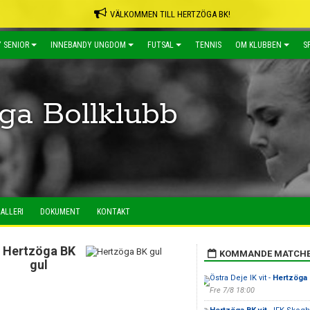
VÄLKOMMEN TILL HERTZÖGA BK!
 SENIOR
INNEBANDY UNGDOM
FUTSAL
TENNIS
OM KLUBBEN
S
ga Bollklubb
ALLERI
DOKUMENT
KONTAKT
Hertzöga BK
KOMMANDE MATCH
gul
Östra Deje IK vit -
Hertzöga 
Fre 7/8 18:00