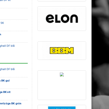
ll DF vit
 SK
n
ghall DF blå
ghall DF blå
 BK gul
a BK vit
ertzöga BK grön