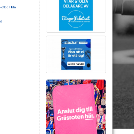
Fotboll blå
it