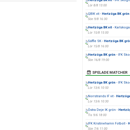
Hertzöga BK vit
- IFK Skogha
Lör 8/8 13:00
QBIK vit -
Hertzöga BK grön
Sön 9/8 16:30
Hertzöga BK vit
- Karlskoga
Lör 15/8 15:00
Säffle SK -
Hertzöga BK grö
Lör 15/8 16:00
Hertzöga BK grön
- IFK Sko
Sön 16/8 19:00
SPELADE MATCHER
Hertzöga BK grön
- IFK Sko
Lör 13/6 10:50
Norrstrands IF vit -
Hertzöga
Lör 13/6 10:30
Östra Deje IK grön -
Hertzög
Tis 9/6 18:00
IFK Kristinehamn Fotboll -
H
Sön 7/6 11:00