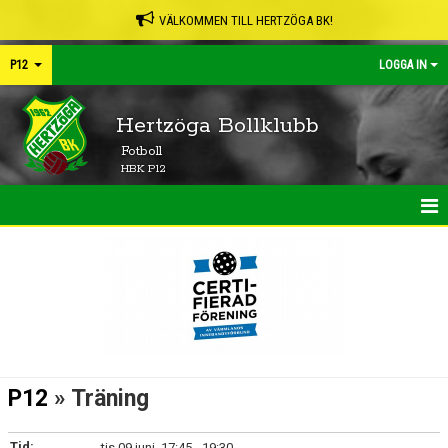
VÄLKOMMEN TILL HERTZÖGA BK!
P12
LOGGA IN
Hertzöga Bollklubb
Fotboll
HBK P12
HEM
NYHETER
TRUPPEN
KONTAKT
P12
» Träning
KALENDER
Tid:
tis 09 juni, 17:45 - 19:30