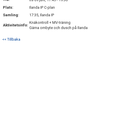
MATCHER
Plats:
Ilanda IP C-plan
Samling:
17:35, Ilanda IP
BILDGALLERI
Knäkontroll + MV-träning
Aktivitetsinfo:
Gärna ombyte och dusch på Ilanda
DOKUMENT
<< Tillbaka