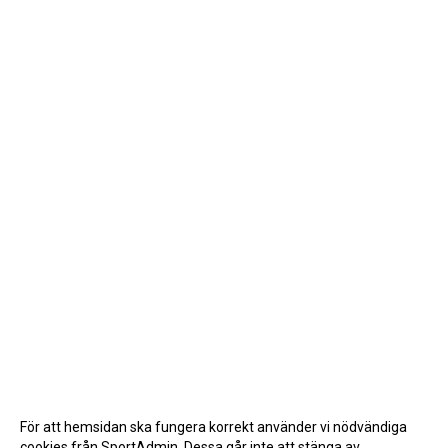
För att hemsidan ska fungera korrekt använder vi nödvändiga
cookies från SportAdmin. Dessa går inte att stänga av.