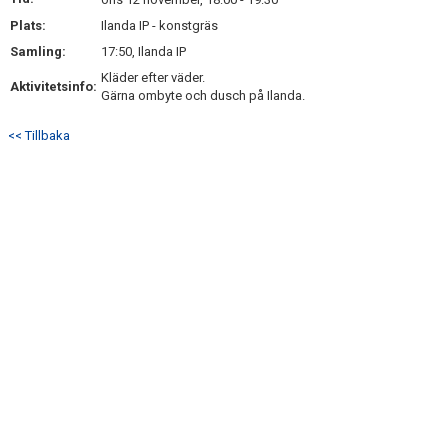
MATCHER
Plats:
Ilanda IP - konstgräs
Samling:
17:50, Ilanda IP
BILDGALLERI
Kläder efter väder.
Aktivitetsinfo:
Gärna ombyte och dusch på Ilanda.
DOKUMENT
<< Tillbaka