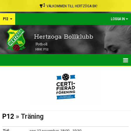
VÄLKOMMEN TILL HERTZÖGA BK!
P12
LOGGA IN
Hertzöga Bollklubb
Fotboll
HBK P12
HEM
NYHETER
TRUPPEN
KONTAKT
P12
» Träning
KALENDER
Tid:
ons 12 november, 18:00 - 19:30