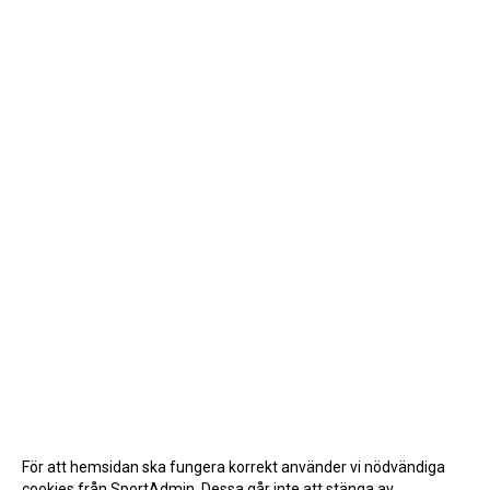
För att hemsidan ska fungera korrekt använder vi nödvändiga
cookies från SportAdmin. Dessa går inte att stänga av.