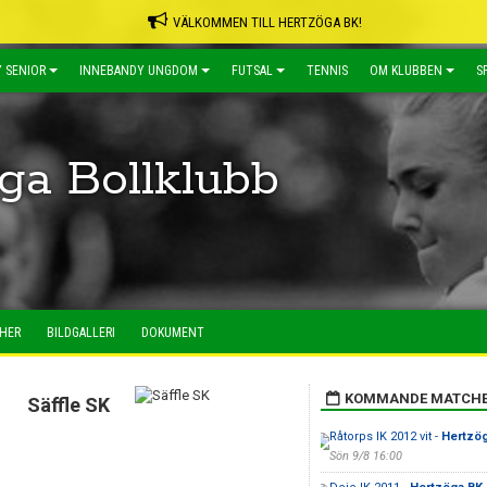
VÄLKOMMEN TILL HERTZÖGA BK!
 SENIOR
INNEBANDY UNGDOM
FUTSAL
TENNIS
OM KLUBBEN
S
ga Bollklubb
HER
BILDGALLERI
DOKUMENT
KOMMANDE MATCH
Säffle SK
Råtorps IK 2012 vit -
Hertzög
Sön 9/8 16:00