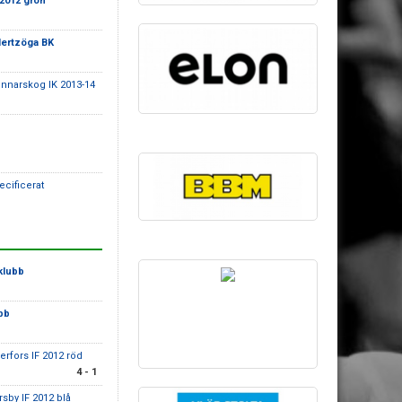
2012 grön
ertzöga BK
nnarskog IK 2013-14
ecificerat
klubb
bb
erfors IF 2012 röd
4 - 1
rsby IF 2012 blå