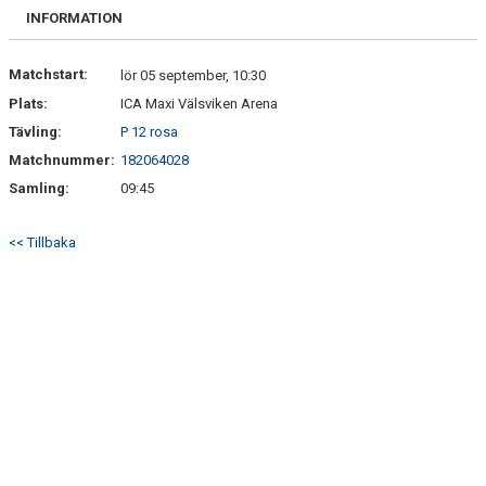
FRISPARKEN
INFORMATION
BLI MEDLEM
Matchstart:
lör 05 september, 10:30
Plats:
ICA Maxi Välsviken Arena
MATCHER
Tävling:
P 12 rosa
KONTAKTER & LAG
Matchnummer:
182064028
Samling:
09:45
FÖRENINGSDOKUMENT_GAMLA
<< Tillbaka
SPONSORER
FÖRENINGSDOKUMENT