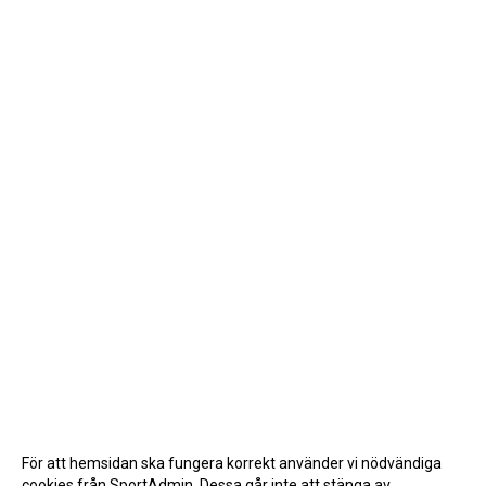
För att hemsidan ska fungera korrekt använder vi nödvändiga
cookies från SportAdmin. Dessa går inte att stänga av.