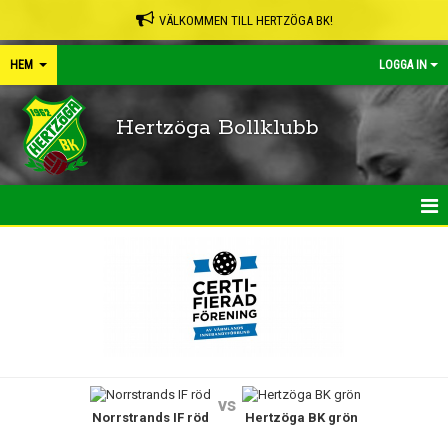
VÄLKOMMEN TILL HERTZÖGA BK!
HEM
LOGGA IN
Hertzöga Bollklubb
HEM
NYHETER
KALENDER
LEDARPÄRMEN
vs
Norrstrands IF röd
Hertzöga BK grön
SHOP