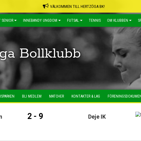
VÄLKOMMEN TILL HERTZÖGA BK!
 SENIOR
INNEBANDY UNGDOM
FUTSAL
TENNIS
OM KLUBBEN
S
ga Bollklubb
ISPARKEN
BLI MEDLEM
MATCHER
KONTAKTER & LAG
FÖRENINGSDOKUME
2 - 9
n
Deje IK