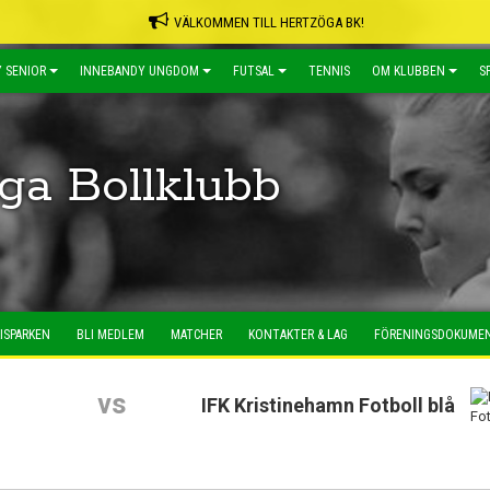
VÄLKOMMEN TILL HERTZÖGA BK!
 SENIOR
INNEBANDY UNGDOM
FUTSAL
TENNIS
OM KLUBBEN
S
ga Bollklubb
ISPARKEN
BLI MEDLEM
MATCHER
KONTAKTER & LAG
FÖRENINGSDOKUME
vs
IFK Kristinehamn Fotboll blå