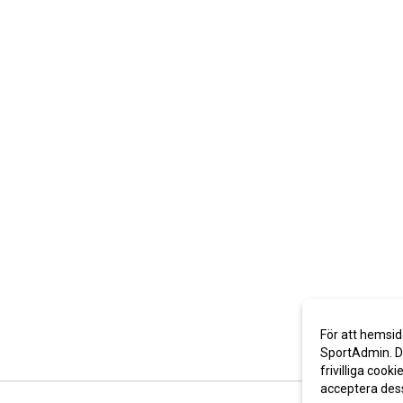
För att hemsid
SportAdmin. De
frivilliga cooki
acceptera des