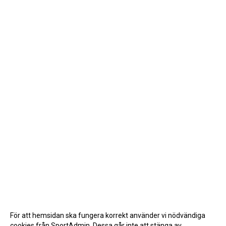
För att hemsidan ska fungera korrekt använder vi nödvändiga
cookies från SportAdmin. Dessa går inte att stänga av.