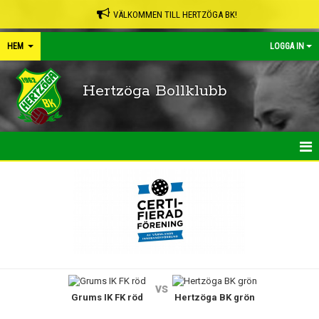
VÄLKOMMEN TILL HERTZÖGA BK!
HEM
LOGGA IN
Hertzöga Bollklubb
HEM
NYHETER
KALENDER
LEDARPÄRMEN
vs
Grums IK FK röd
Hertzöga BK grön
SHOP