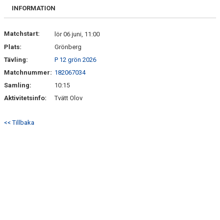
FRISPARKEN
INFORMATION
BLI MEDLEM
Matchstart:
lör 06 juni, 11:00
Plats:
Grönberg
MATCHER
Tävling:
P 12 grön 2026
KONTAKTER & LAG
Matchnummer:
182067034
Samling:
10:15
FÖRENINGSDOKUMENT_GAMLA
Aktivitetsinfo:
Tvätt Olov
SPONSORER
<< Tillbaka
FÖRENINGSDOKUMENT