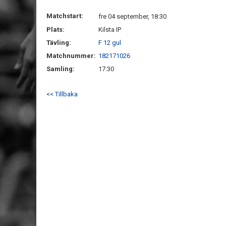
Matchstart:
fre 04 september, 18:30
Plats:
Kilsta IP
Tävling:
F 12 gul
Matchnummer:
182171026
Samling:
17:30
<< Tillbaka