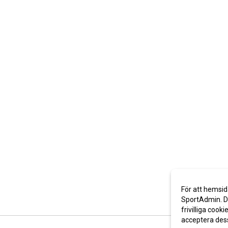
För att hemsid
SportAdmin. De
frivilliga cooki
acceptera des