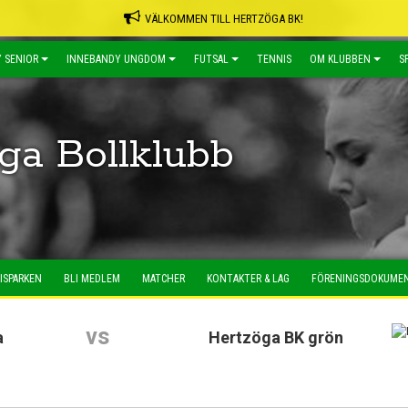
VÄLKOMMEN TILL HERTZÖGA BK!
 SENIOR
INNEBANDY UNGDOM
FUTSAL
TENNIS
OM KLUBBEN
S
ga Bollklubb
ISPARKEN
BLI MEDLEM
MATCHER
KONTAKTER & LAG
FÖRENINGSDOKUME
vs
a
Hertzöga BK grön