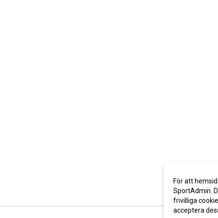
För att hemsid
SportAdmin. De
frivilliga cooki
acceptera des