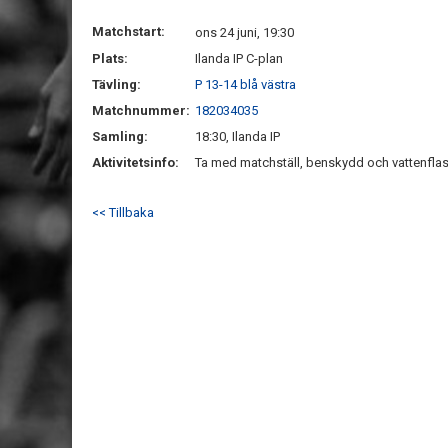
Matchstart:
ons 24 juni, 19:30
Plats:
Ilanda IP C-plan
Tävling:
P 13-14 blå västra
Matchnummer:
182034035
Samling:
18:30, Ilanda IP
Aktivitetsinfo:
Ta med matchställ, benskydd och vattenflas
<< Tillbaka