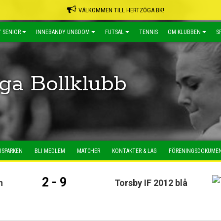
VÄLKOMMEN TILL HERTZÖGA BK!
 SENIOR
INNEBANDY UNGDOM
FUTSAL
TENNIS
OM KLUBBEN
S
ga Bollklubb
ISPARKEN
BLI MEDLEM
MATCHER
KONTAKTER & LAG
FÖRENINGSDOKUME
2 - 9
n
Torsby IF 2012 blå