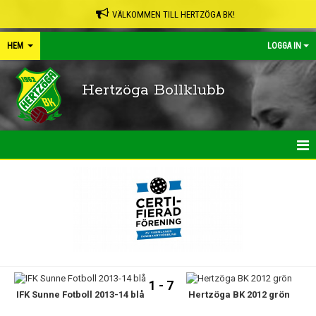
VÄLKOMMEN TILL HERTZÖGA BK!
HEM
LOGGA IN
Hertzöga Bollklubb
HEM
NYHETER
KALENDER
LEDARPÄRMEN
1 - 7
IFK Sunne Fotboll 2013-14 blå
Hertzöga BK 2012 grön
SHOP