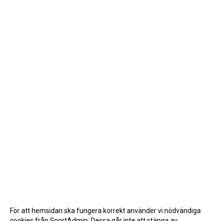
För att hemsidan ska fungera korrekt använder vi nödvändiga
cookies från SportAdmin. Dessa går inte att stänga av.