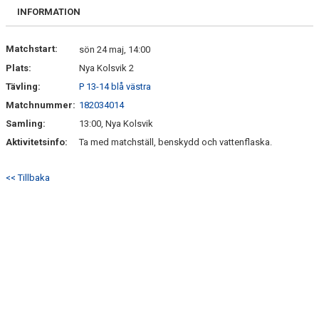
FRISPARKEN
INFORMATION
BLI MEDLEM
Matchstart:
sön 24 maj, 14:00
Plats:
Nya Kolsvik 2
MATCHER
Tävling:
P 13-14 blå västra
KONTAKTER & LAG
Matchnummer:
182034014
Samling:
13:00, Nya Kolsvik
FÖRENINGSDOKUMENT_GAMLA
Aktivitetsinfo:
Ta med matchställ, benskydd och vattenflaska.
SPONSORER
<< Tillbaka
FÖRENINGSDOKUMENT