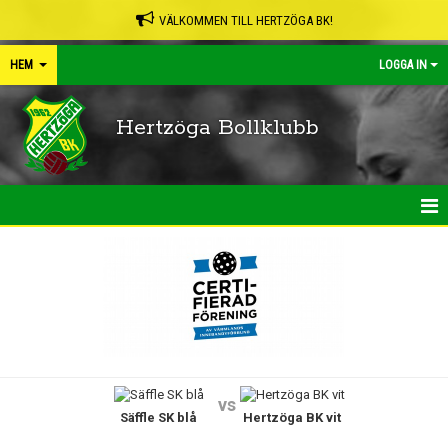
VÄLKOMMEN TILL HERTZÖGA BK!
HEM
LOGGA IN
Hertzöga Bollklubb
HEM
NYHETER
KALENDER
LEDARPÄRMEN
vs
Säffle SK blå
Hertzöga BK vit
SHOP