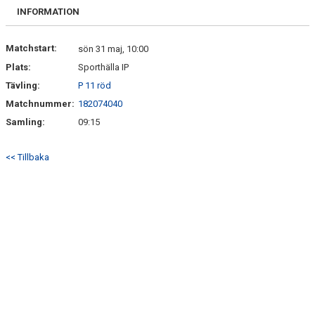
FRISPARKEN
INFORMATION
BLI MEDLEM
Matchstart:
sön 31 maj, 10:00
Plats:
Sporthälla IP
MATCHER
Tävling:
P 11 röd
KONTAKTER & LAG
Matchnummer:
182074040
Samling:
09:15
FÖRENINGSDOKUMENT_GAMLA
<< Tillbaka
SPONSORER
FÖRENINGSDOKUMENT