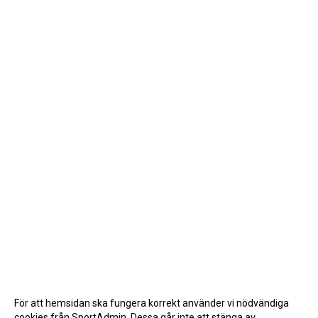
För att hemsidan ska fungera korrekt använder vi nödvändiga
cookies från SportAdmin. Dessa går inte att stänga av.