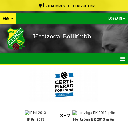
VÄLKOMMEN TILL HERTZÖGA BK!
HEM
LOGGA IN
Hertzöga Bollklubb
HEM
NYHETER
KALENDER
LEDARPÄRMEN
3 - 2
IF Kil 2013
Hertzöga BK 2013 grön
SHOP