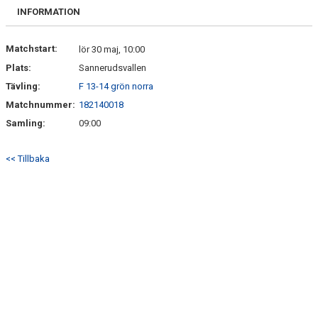
FRISPARKEN
INFORMATION
BLI MEDLEM
Matchstart:
lör 30 maj, 10:00
Plats:
Sannerudsvallen
MATCHER
Tävling:
F 13-14 grön norra
KONTAKTER & LAG
Matchnummer:
182140018
Samling:
09:00
FÖRENINGSDOKUMENT_GAMLA
<< Tillbaka
SPONSORER
FÖRENINGSDOKUMENT