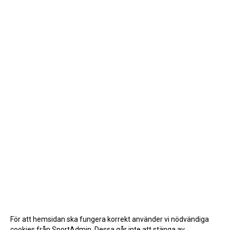
För att hemsidan ska fungera korrekt använder vi nödvändiga
cookies från SportAdmin. Dessa går inte att stänga av.