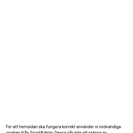
För att hemsidan ska fungera korrekt använder vi nödvändiga
cookies från SportAdmin. Dessa går inte att stänga av.