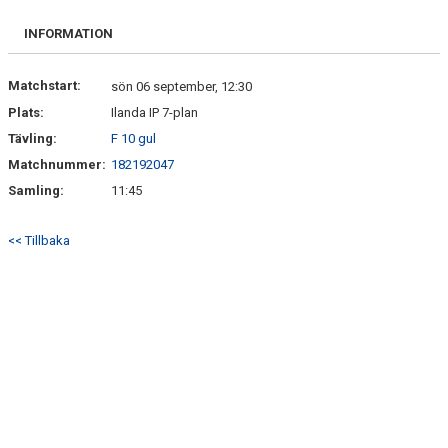
FRISPARKEN
INFORMATION
BLI MEDLEM
Matchstart:
sön 06 september, 12:30
MATCHER
Plats:
Ilanda IP 7-plan
Tävling:
F 10 gul
KONTAKTER & LAG
Matchnummer:
182192047
FÖRENINGSDOKUMENT_GAMLA
Samling:
11:45
SPONSORER
<< Tillbaka
FÖRENINGSDOKUMENT