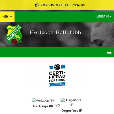
VÄLKOMMEN TILL HERTZÖGA BK!
HEM
LOGGA IN
Hertzöga Bollklubb
HEM
NYHETER
KALENDER
LEDARPÄRMEN
vs
Hertzöga BK
SHOP
Degerfors IF