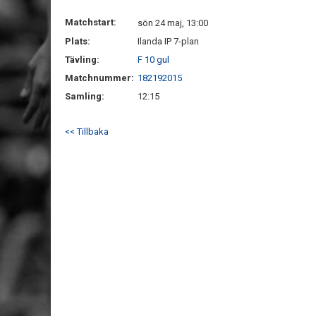
Matchstart:
sön 24 maj, 13:00
Plats:
Ilanda IP 7-plan
Tävling:
F 10 gul
Matchnummer:
182192015
Samling:
12:15
<< Tillbaka