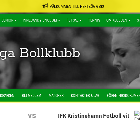
VÄLKOMMEN TILL HERTZÖGA BK!
 SENIOR
INNEBANDY UNGDOM
FUTSAL
TENNIS
OM KLUBBEN
S
ga Bollklubb
ISPARKEN
BLI MEDLEM
MATCHER
KONTAKTER & LAG
FÖRENINGSDOKUME
vs
IFK Kristinehamn Fotboll vit