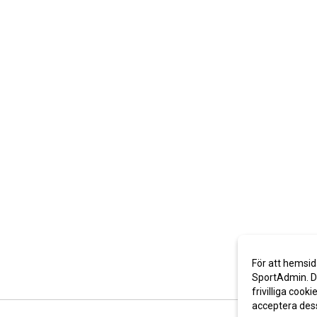
För att hemsid
SportAdmin. De
frivilliga cooki
acceptera des