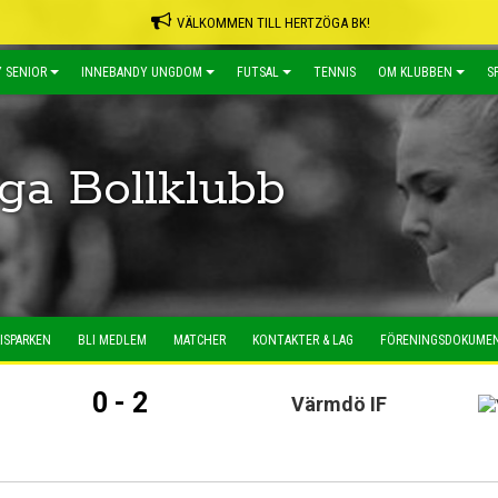
VÄLKOMMEN TILL HERTZÖGA BK!
 SENIOR
INNEBANDY UNGDOM
FUTSAL
TENNIS
OM KLUBBEN
S
ga Bollklubb
ISPARKEN
BLI MEDLEM
MATCHER
KONTAKTER & LAG
FÖRENINGSDOKUME
0 - 2
Värmdö IF