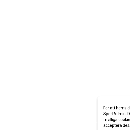
För att hemsid
SportAdmin. De
frivilliga cooki
acceptera des