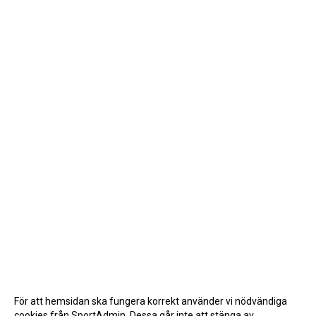
För att hemsidan ska fungera korrekt använder vi nödvändiga
cookies från SportAdmin. Dessa går inte att stänga av.