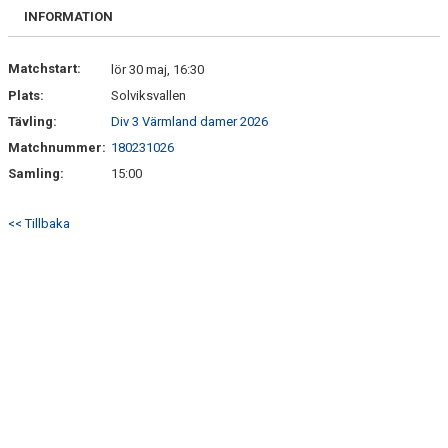
FRISPARKEN
INFORMATION
BLI MEDLEM
Matchstart:
lör 30 maj, 16:30
Plats:
Solviksvallen
MATCHER
Tävling:
Div 3 Värmland damer 2026
KONTAKTER & LAG
Matchnummer:
180231026
Samling:
15:00
FÖRENINGSDOKUMENT_GAMLA
<< Tillbaka
SPONSORER
FÖRENINGSDOKUMENT