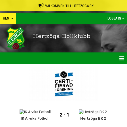
VÄLKOMMEN TILL HERTZÖGA BK!
HEM
LOGGA IN
Hertzöga Bollklubb
HEM
NYHETER
KALENDER
LEDARPÄRMEN
2 - 1
IK Arvika Fotboll
Hertzöga BK 2
SHOP