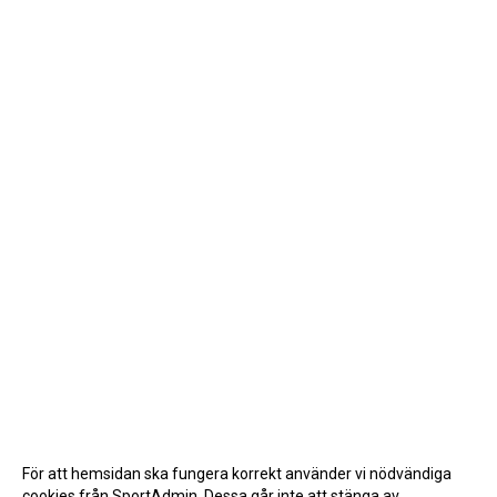
För att hemsidan ska fungera korrekt använder vi nödvändiga
cookies från SportAdmin. Dessa går inte att stänga av.