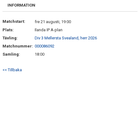
FRISPARKEN
INFORMATION
BLI MEDLEM
Matchstart:
fre 21 augusti, 19:00
Plats:
Ilanda IP A-plan
MATCHER
Tävling:
Div 3 Mellersta Svealand, herr 2026
KONTAKTER & LAG
Matchnummer:
000086092
Samling:
18:00
FÖRENINGSDOKUMENT_GAMLA
<< Tillbaka
SPONSORER
FÖRENINGSDOKUMENT