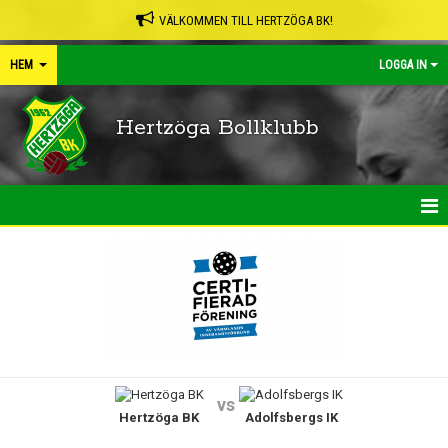
VÄLKOMMEN TILL HERTZÖGA BK!
HEM
LOGGA IN
Hertzöga Bollklubb
HEM
NYHETER
KALENDER
LEDARPÄRMEN
vs
Hertzöga BK
Adolfsbergs IK
SHOP