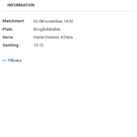
FRISPARKEN
INFORMATION
BLI MEDLEM
Matchstart:
lör 08 november, 14:30
Plats:
Brogårdshallen
MATCHER
Serie:
Herrar Division 4 Östra
KONTAKTER & LAG
Samling:
13:15
FÖRENINGSDOKUMENT_GAMLA
<< Tillbaka
SPONSORER
FÖRENINGSDOKUMENT