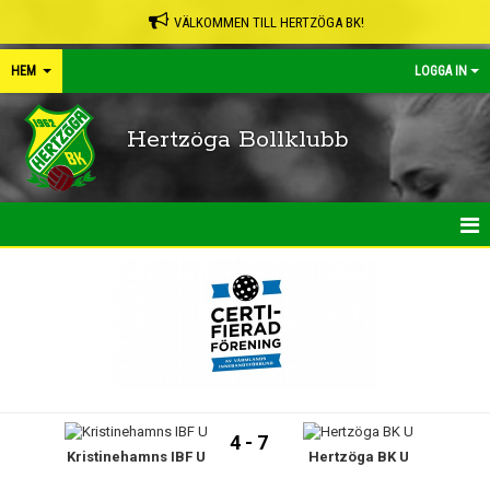
VÄLKOMMEN TILL HERTZÖGA BK!
HEM
LOGGA IN
Hertzöga Bollklubb
HEM
NYHETER
KALENDER
LEDARPÄRMEN
4 - 7
Kristinehamns IBF U
Hertzöga BK U
SHOP