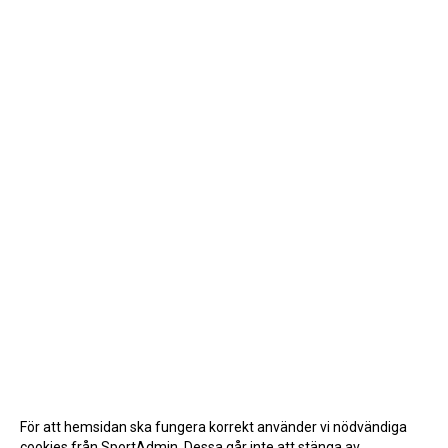
För att hemsidan ska fungera korrekt använder vi nödvändiga
cookies från SportAdmin. Dessa går inte att stänga av.