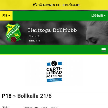
VÄLKOMMEN TILL HERTZÖGA BK!
P18
LOGGA IN
Hertzöga Bollklubb
Fotboll
HBK P18
HEM
NYHETER
KALENDER
MATCHER
P18
» Bollkalle 21/6
TRUPPEN
Tid:
sön 21 juni, 16:00 - 19:00