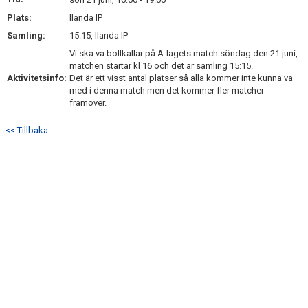
BILDGALLERI
Plats:
Ilanda IP
Samling:
15:15, Ilanda IP
DOKUMENT
Vi ska va bollkallar på A-lagets match söndag den 21 juni,
matchen startar kl 16 och det är samling 15:15.
KONTAKT
Aktivitetsinfo:
Det är ett visst antal platser så alla kommer inte kunna va
med i denna match men det kommer fler matcher
framöver.
<< Tillbaka