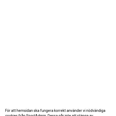
För att hemsidan ska fungera korrekt använder vi nödvändiga
cookies från SportAdmin. Dessa går inte att stänga av.