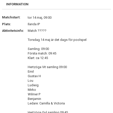
BILDGALLERI
INFORMATION
DOKUMENT
Matchstart:
tor 14 maj, 09:00
Plats:
Ilanda IP
KONTAKT
Aktivitetsinfo:
Match ?????
Torsdag 14 maj är det dags för poolspel
Samling: 09:00
Första match: 09:45
Klart: ca 12:45
Hertzöga Vit samling 09:00
Emil
Gustav H
Lou
Ludwig
Mirko
Wilmer P
Benjamin
Ledare: Camilla & Victoria
Hertzöga Gul samling 09:45