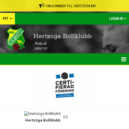
VÄLKOMMEN TILL HERTZÖGA BK!
P17
LOGGA IN
Hertzöga Bollklubb
Fotboll
HBK P17
HEM
NYHETER
KALENDER
MATCHER
vs
Hertzöga Bollklubb
TRUPPEN