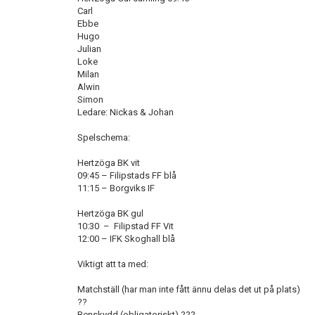
Carl
Ebbe
Hugo
Julian
Loke
Milan
Alwin
Simon
Ledare: Nickas & Johan
Spelschema:
Hertzöga BK vit
09:45 – Filipstads FF blå
11:15 – Borgviks IF
Hertzöga BK gul
10:30 – Filipstad FF Vit
12:00 – IFK Skoghall blå
Viktigt att ta med:
Matchställ (har man inte fått ännu delas det ut på plats)
??
Benskydd (obligatoriskt) ???