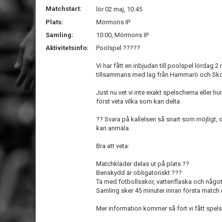
Matchstart:
lör 02 maj, 10:45
Plats:
Mörmons IP
Samling:
10:00, Mörmons IP
Aktivitetsinfo:
Poolspel ?????
Vi har fått en inbjudan till poolspel lördag 
tillsammans med lag från Hammarö och Sko
Just nu vet vi inte exakt spelschema eller h
först veta vilka som kan delta.
?? Svara på kallelsen så snart som möjligt,
kan anmäla.
Bra att veta:
Matchkläder delas ut på plats ??
Benskydd är obligatoriskt ???
Ta med fotbollsskor, vattenflaska och något
Samling sker 45 minuter innan första match
Mer information kommer så fort vi fått spel