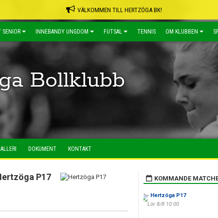
VÄLKOMMEN TILL HERTZÖGA BK!
 SENIOR
INNEBANDY UNGDOM
FUTSAL
TENNIS
OM KLUBBEN
S
ga Bollklubb
ALLERI
DOKUMENT
KONTAKT
Hertzöga P17
KOMMANDE MATCH
-
Hertzöga P17
Lör 8/8 10:00