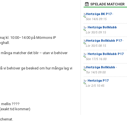
SPELADE MATCHER
Hertzöga BK P17
-
Sön 14/6 09:15
-
Hertzöga Bollklubb
Lör 30/5 09:15
2 maj kl. 10:00–14:00 på Mörmons IP
Hertzöga Bollklubb P17
-
ghall.
Lör 30/5 08:15
ur många matcher det blir – utan vi behöver
-
Hertzöga Bollklubb P17
Sön 17/5 16:00
Hertzöga Bollklubb
-
 då vi behöver ge besked om hur många lag vi
Tor 14/5 09:00
-
Hertzöga P17
Lör 2/5 10:45
 mellis ????
 (exakt tid kommer)
schemat.