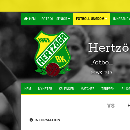
HEM
FOTBOLL SENIOR
FOTBOLL UNGDOM
INNEBANDY
Hertzö
Fotboll
HBK P17
HEM
NYHETER
KALENDER
MATCHER
TRUPPEN
BILDG
vs
INFORMATION