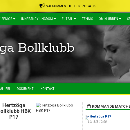
VÄLKOMMEN TILL HERTZÖGA BK!
 SENIOR
INNEBANDY UNGDOM
FUTSAL
TENNIS
OM KLUBBEN
S
ga Bollklubb
ALLERI
DOKUMENT
KONTAKT
Hertzöga
KOMMANDE MATCH
ollklubb HBK
P17
-
Hertzöga P17
Lör 8/8 10:00