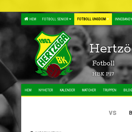
HEM
FOTBOLL SENIOR
FOTBOLL UNGDOM
INNEBANDY
Hertzö
Fotboll
HBK P17
HEM
NYHETER
KALENDER
MATCHER
TRUPPEN
BILDG
vs
B