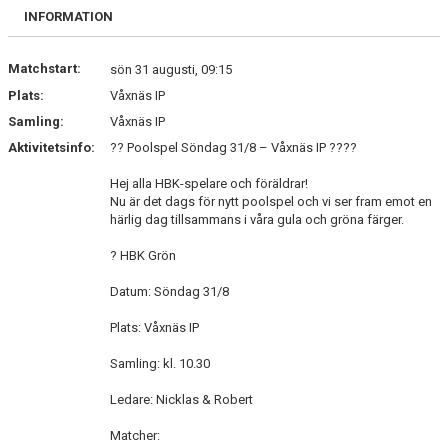
BILDGALLERI
INFORMATION
DOKUMENT
Matchstart:
sön 31 augusti, 09:15
Plats:
Våxnäs IP
KONTAKT
Samling:
Våxnäs IP
Aktivitetsinfo:
?? Poolspel Söndag 31/8 – Våxnäs IP ????
Hej alla HBK-spelare och föräldrar!
Nu är det dags för nytt poolspel och vi ser fram emot en
härlig dag tillsammans i våra gula och gröna färger.
? HBK Grön
Datum: Söndag 31/8
Plats: Våxnäs IP
Samling: kl. 10.30
Ledare: Nicklas & Robert
Matcher: