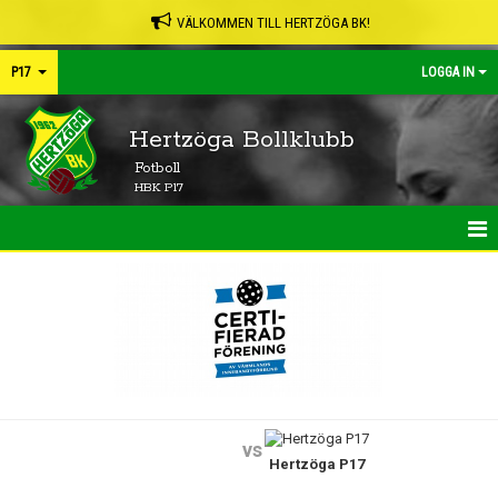
VÄLKOMMEN TILL HERTZÖGA BK!
P17
LOGGA IN
Hertzöga Bollklubb
Fotboll
HBK P17
HEM
NYHETER
KALENDER
MATCHER
vs
Hertzöga P17
TRUPPEN