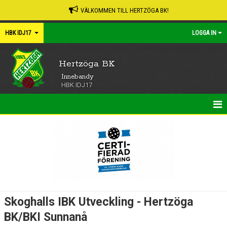
VÄLKOMMEN TILL HERTZÖGA BK!
HBK IDJ17
LOGGA IN
Hertzöga BK
Innebandy
HBK IDJ17
HEM
NYHETER
KALENDER
MATCHER
Skoghalls IBK Utveckling - Hertzöga
TRUPPEN
BK/BKI Sunnanå