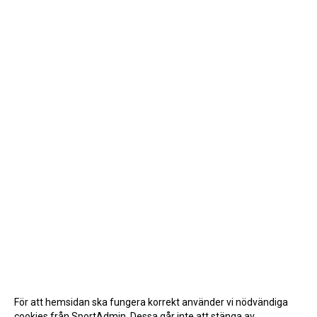
För att hemsidan ska fungera korrekt använder vi nödvändiga
cookies från SportAdmin. Dessa går inte att stänga av.