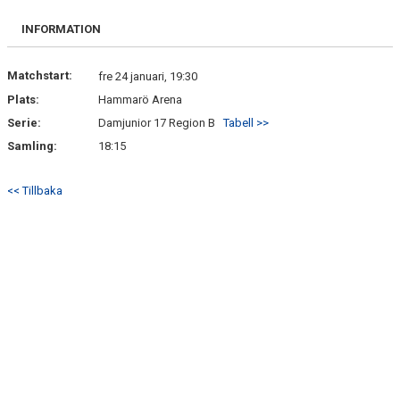
BILDGALLERI
INFORMATION
DOKUMENT
Matchstart:
fre 24 januari, 19:30
KONTAKT
Plats:
Hammarö Arena
Serie:
Damjunior 17 Region B
Tabell >>
Samling:
18:15
<< Tillbaka