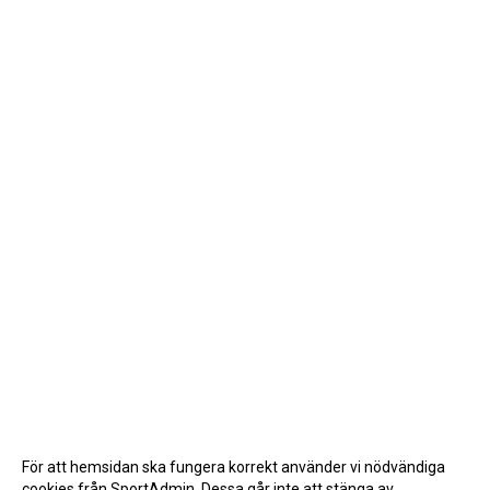
För att hemsidan ska fungera korrekt använder vi nödvändiga
cookies från SportAdmin. Dessa går inte att stänga av.