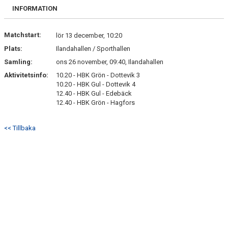
BILDGALLERI
INFORMATION
DOKUMENT
Matchstart:
lör 13 december, 10:20
Plats:
Ilandahallen / Sporthallen
KONTAKT
Samling:
ons 26 november, 09:40, Ilandahallen
Aktivitetsinfo:
10.20 - HBK Grön - Dottevik 3
10.20 - HBK Gul - Dottevik 4
12.40 - HBK Gul - Edebäck
12.40 - HBK Grön - Hagfors
<< Tillbaka