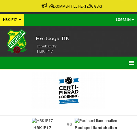
VÄLKOMMEN TILL HERTZÖGA BK!
HBK IP17
LOGGA IN
Hertzöga BK
Innebandy
HBK IP17
HEM
NYHETER
KALENDER
MATCHER
vs
HBK IP17
Poolspel Ilandahallen
TRUPPEN