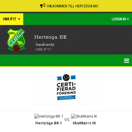
VÄLKOMMEN TILL HERTZÖGA BK!
HBK IF17
LOGGA IN
Hertzöga BK
Innebandy
HBK IF17
HEM
NYHETER
KALENDER
MATCHER
vs
Hertzöga BK 1
Skattkärrs IK
TRUPPEN