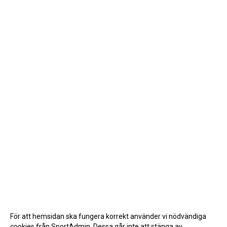
För att hemsidan ska fungera korrekt använder vi nödvändiga
cookies från SportAdmin. Dessa går inte att stänga av.