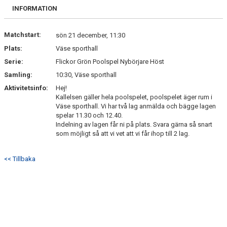
BILDGALLERI
INFORMATION
DOKUMENT
Matchstart:
sön 21 december, 11:30
Plats:
Väse sporthall
KONTAKT
Serie:
Flickor Grön Poolspel Nybörjare Höst
Samling:
10:30, Väse sporthall
Aktivitetsinfo:
Hej!
Kallelsen gäller hela poolspelet, poolspelet äger rum i
Väse sporthall. Vi har två lag anmälda och bägge lagen
spelar 11.30 och 12.40.
Indelning av lagen får ni på plats. Svara gärna så snart
som möjligt så att vi vet att vi får ihop till 2 lag.
<< Tillbaka