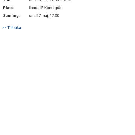
BILDGALLERI
Plats:
Ilanda IP Konstgräs
Samling:
ons 27 maj, 17:00
DOKUMENT
<< Tillbaka
KONTAKT