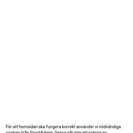
För att hemsidan ska fungera korrekt använder vi nödvändiga
cookies från SportAdmin. Dessa går inte att stänga av.