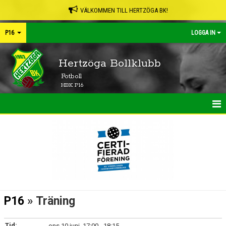
VÄLKOMMEN TILL HERTZÖGA BK!
P16
LOGGA IN
Hertzöga Bollklubb
Fotboll
HBK P16
HEM
NYHETER
KALENDER
MATCHER
P16
» Träning
TRUPPEN
Tid:
ons 10 juni, 17:00 - 18:15