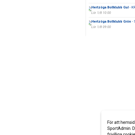
Hertzöga Bollklubb Gul
- K
Lör 1/8 10:00
Hertzöga Bollklubb Grön
- 
Lör 1/8 09:00
För att hemsid
SportAdmin. De
frivilliga cooki