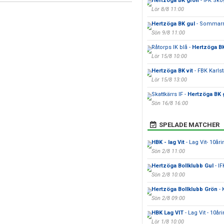
Hertzöga BK grön
- IFK Sko
Lör 8/8 11:00
Hertzöga BK gul
- Sommarr
Sön 9/8 11:00
Råtorps IK blå -
Hertzöga BK
Lör 15/8 10:00
Hertzöga BK vit
- FBK Karls
Lör 15/8 13:00
Skattkärrs IF -
Hertzöga BK 
Sön 16/8 16:00
SPELADE MATCHER
HBK - lag Vit
- Lag Vit- 10å
Sön 2/8 11:00
Hertzöga Bollklubb Gul
- IF
Sön 2/8 10:00
Hertzöga Bollklubb Grön
- 
Sön 2/8 09:00
HBK Lag VIT
- Lag Vit - 10å
Lör 1/8 10:00