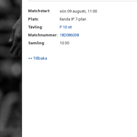
Matchstart:
sön 09 augusti, 11:00
Plats:
Ilanda IP 7-plan
Tävling:
P 10 vit
Matchnummer:
182086038
Samling:
10:30
<< Tillbaka