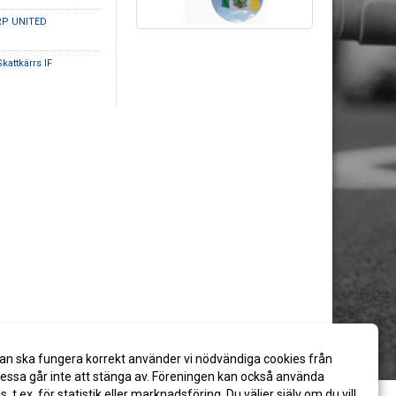
RP UNITED
Skattkärrs IF
an ska fungera korrekt använder vi nödvändiga cookies från
ssa går inte att stänga av. Föreningen kan också använda
es, t.ex. för statistik eller marknadsföring. Du väljer själv om du vill