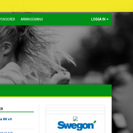
PONSORER
ARRANGEMANG
LOGGA IN
ER
a BK vit