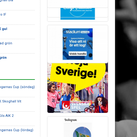
ghall blå
o IF
 gul
tad grön
grön
ringarnas Cup (söndag)
K Skoghall Vit
Kils AIK 2
ringarnas Cup (lördag)