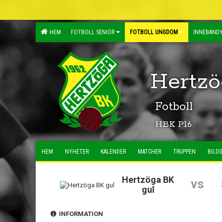
HEM
FOTBOLL SENIOR
FOTBOLL UNGDOM
INNEBANDY
Hertzö
Fotboll
HBK P16
HEM
NYHETER
KALENDER
MATCHER
TRUPPEN
BILDG
Hertzöga BK
vs
gul
INFORMATION