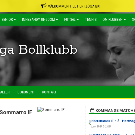
VÄLKOMMEN TILL HERTZÖGA BK!
 SENIOR
INNEBANDY UNGDOM
FUTSAL
TENNIS
OM KLUBBEN
S
ga Bollklubb
ALLERI
DOKUMENT
KONTAKT
KOMMANDE MATCH
Sommarro IF
Norrstrands IF blå -
Hertzög
Lör 8/8 10:00