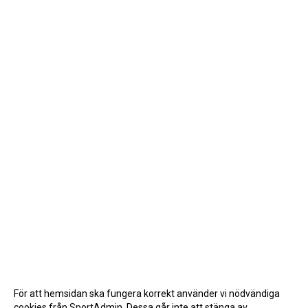
För att hemsidan ska fungera korrekt använder vi nödvändiga
cookies från SportAdmin. Dessa går inte att stänga av.