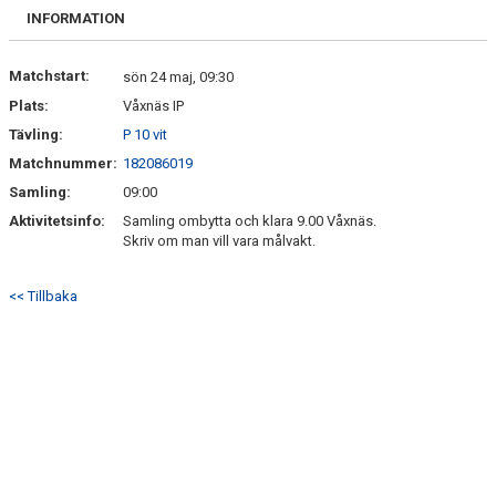
BILDGALLERI
INFORMATION
DOKUMENT
Matchstart:
sön 24 maj, 09:30
Plats:
Våxnäs IP
KONTAKT
Tävling:
P 10 vit
Matchnummer:
182086019
Samling:
09:00
Aktivitetsinfo:
Samling ombytta och klara 9.00 Våxnäs.
Skriv om man vill vara målvakt.
<< Tillbaka