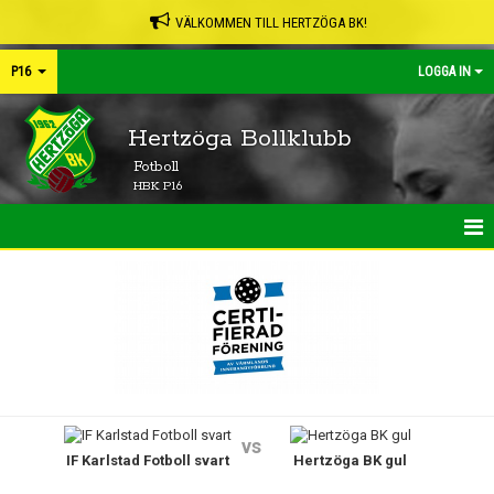
VÄLKOMMEN TILL HERTZÖGA BK!
P16
LOGGA IN
Hertzöga Bollklubb
Fotboll
HBK P16
HEM
NYHETER
KALENDER
MATCHER
vs
IF Karlstad Fotboll svart
Hertzöga BK gul
TRUPPEN