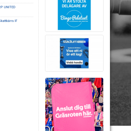
RP UNITED
Skattkärrs IF