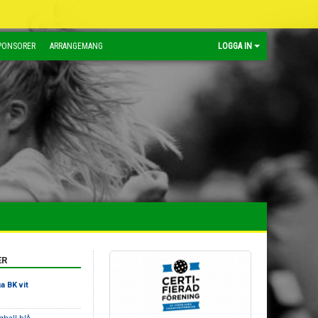
PONSORER
ARRANGEMANG
LOGGA IN
ER
a BK vit