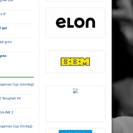
ghall blå
o IF
 gul
tad grön
grön
ringarnas Cup (söndag)
K Skoghall Vit
Kils AIK 2
ringarnas Cup (lördag)