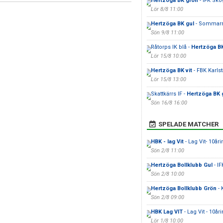
Hertzöga BK grön
- IFK Sko
Lör 8/8 11:00
Hertzöga BK gul
- Sommarr
Sön 9/8 11:00
Råtorps IK blå -
Hertzöga BK
Lör 15/8 10:00
Hertzöga BK vit
- FBK Karls
Lör 15/8 13:00
Skattkärrs IF -
Hertzöga BK 
Sön 16/8 16:00
SPELADE MATCHER
HBK - lag Vit
- Lag Vit- 10å
Sön 2/8 11:00
Hertzöga Bollklubb Gul
- IF
Sön 2/8 10:00
Hertzöga Bollklubb Grön
- 
Sön 2/8 09:00
HBK Lag VIT
- Lag Vit - 10å
Lör 1/8 10:00