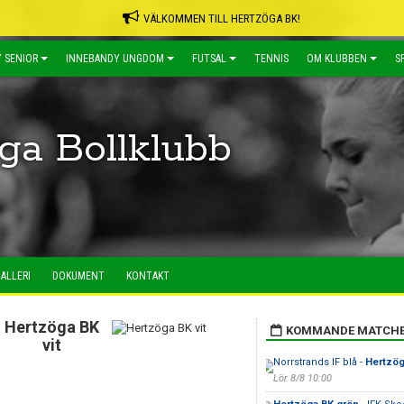
VÄLKOMMEN TILL HERTZÖGA BK!
 SENIOR
INNEBANDY UNGDOM
FUTSAL
TENNIS
OM KLUBBEN
S
ga Bollklubb
ALLERI
DOKUMENT
KONTAKT
Hertzöga BK
KOMMANDE MATCH
vit
Norrstrands IF blå -
Hertzög
Lör 8/8 10:00