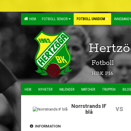
HEM
FOTBOLL SENIOR
FOTBOLL UNGDOM
INNEBANDY
Hertzö
Fotboll
HBK P16
HEM
NYHETER
KALENDER
MATCHER
TRUPPEN
BILDG
Norrstrands IF
vs
blå
INFORMATION